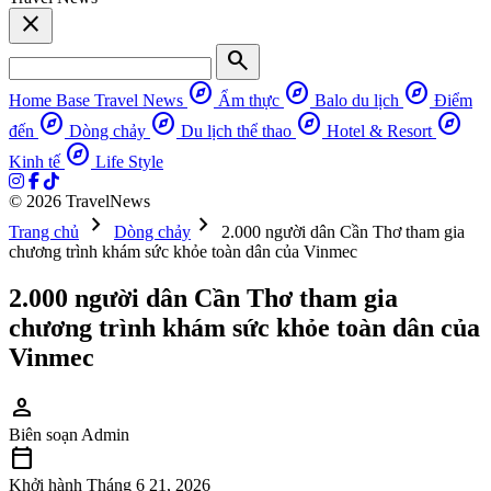
close
search
explore
explore
explore
Home Base
Travel News
Ẩm thực
Balo du lịch
Điểm
explore
explore
explore
explore
đến
Dòng chảy
Du lịch thể thao
Hotel & Resort
explore
Kinh tế
Life Style
© 2026 TravelNews
chevron_right
chevron_right
Trang chủ
Dòng chảy
2.000 người dân Cần Thơ tham gia
chương trình khám sức khỏe toàn dân của Vinmec
2.000 người dân Cần Thơ tham gia
chương trình khám sức khỏe toàn dân của
Vinmec
person
Biên soạn
Admin
calendar_today
Khởi hành
Tháng 6 21, 2026