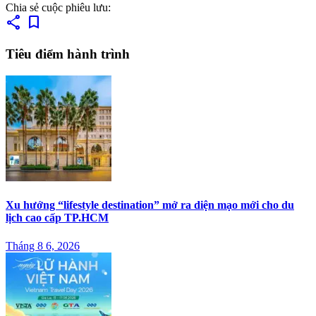
Chia sẻ cuộc phiêu lưu:
share
bookmark
Tiêu điểm hành trình
Xu hướng “lifestyle destination” mở ra diện mạo mới cho du
lịch cao cấp TP.HCM
Tháng 8 6, 2026