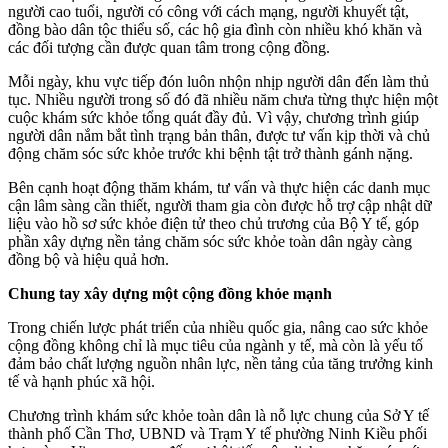
người cao tuổi, người có công với cách mạng, người khuyết tật,
đồng bào dân tộc thiểu số, các hộ gia đình còn nhiều khó khăn và
các đối tượng cần được quan tâm trong cộng đồng.
Mỗi ngày, khu vực tiếp đón luôn nhộn nhịp người dân đến làm thủ
tục. Nhiều người trong số đó đã nhiều năm chưa từng thực hiện một
cuộc khám sức khỏe tổng quát đầy đủ. Vì vậy, chương trình giúp
người dân nắm bắt tình trạng bản thân, được tư vấn kịp thời và chủ
động chăm sóc sức khỏe trước khi bệnh tật trở thành gánh nặng.
Bên cạnh hoạt động thăm khám, tư vấn và thực hiện các danh mục
cận lâm sàng cần thiết, người tham gia còn được hỗ trợ cập nhật dữ
liệu vào hồ sơ sức khỏe điện tử theo chủ trương của Bộ Y tế, góp
phần xây dựng nền tảng chăm sóc sức khỏe toàn dân ngày càng
đồng bộ và hiệu quả hơn.
Chung tay xây dựng một cộng đồng khỏe mạnh
Trong chiến lược phát triển của nhiều quốc gia, nâng cao sức khỏe
cộng đồng không chỉ là mục tiêu của ngành y tế, mà còn là yếu tố
đảm bảo chất lượng nguồn nhân lực, nền tảng của tăng trưởng kinh
tế và hạnh phúc xã hội.
Chương trình khám sức khỏe toàn dân là nỗ lực chung của Sở Y tế
thành phố Cần Thơ, UBND và Trạm Y tế phường Ninh Kiều phối