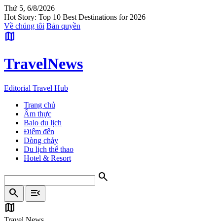
Thứ 5, 6/8/2026
Hot Story: Top 10 Best Destinations for 2026
Về chúng tôi
Bản quyền
map
Travel
News
Editorial Travel Hub
Trang chủ
Ẩm thực
Balo du lịch
Điểm đến
Dòng chảy
Du lịch thể thao
Hotel & Resort
search
search
menu_open
map
Travel News