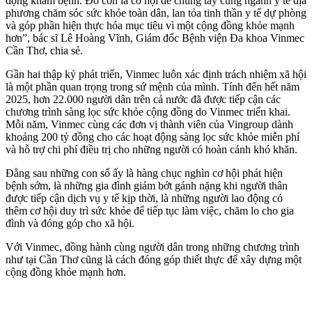
động khám bệnh. Đó còn là cơ hội để chung tay cùng ngành y tế địa
phương chăm sóc sức khỏe toàn dân, lan tỏa tinh thần y tế dự phòng
và góp phần hiện thực hóa mục tiêu vì một cộng đồng khỏe mạnh
hơn”, bác sĩ Lê Hoàng Vĩnh, Giám đốc Bệnh viện Đa khoa Vinmec
Cần Thơ, chia sẻ.
Gần hai thập kỷ phát triển, Vinmec luôn xác định trách nhiệm xã hội
là một phần quan trọng trong sứ mệnh của mình. Tính đến hết năm
2025, hơn 22.000 người dân trên cả nước đã được tiếp cận các
chương trình sàng lọc sức khỏe cộng đồng do Vinmec triển khai.
Mỗi năm, Vinmec cùng các đơn vị thành viên của Vingroup dành
khoảng 200 tỷ đồng cho các hoạt động sàng lọc sức khỏe miễn phí
và hỗ trợ chi phí điều trị cho những người có hoàn cảnh khó khăn.
Đằng sau những con số ấy là hàng chục nghìn cơ hội phát hiện
bệnh sớm, là những gia đình giảm bớt gánh nặng khi người thân
được tiếp cận dịch vụ y tế kịp thời, là những người lao động có
thêm cơ hội duy trì sức khỏe để tiếp tục làm việc, chăm lo cho gia
đình và đóng góp cho xã hội.
Với Vinmec, đồng hành cùng người dân trong những chương trình
như tại Cần Thơ cũng là cách đóng góp thiết thực để xây dựng một
cộng đồng khỏe mạnh hơn.