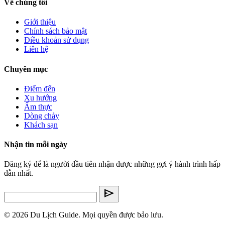
Về chúng tôi
Giới thiệu
Chính sách bảo mật
Điều khoản sử dụng
Liên hệ
Chuyên mục
Điểm đến
Xu hướng
Ẩm thực
Dòng chảy
Khách sạn
Nhận tin mỗi ngày
Đăng ký để là người đầu tiên nhận được những gợi ý hành trình hấp
dẫn nhất.
send
© 2026 Du Lịch Guide. Mọi quyền được bảo lưu.