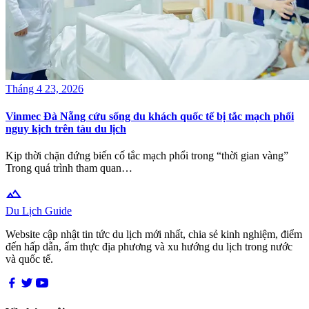
Tháng 4 23, 2026
Vinmec Đà Nẵng cứu sống du khách quốc tế bị tắc mạch phổi
nguy kịch trên tàu du lịch
Kịp thời chặn đứng biến cố tắc mạch phổi trong “thời gian vàng”
Trong quá trình tham quan…
terrain
Du Lịch Guide
Website cập nhật tin tức du lịch mới nhất, chia sẻ kinh nghiệm, điểm
đến hấp dẫn, ẩm thực địa phương và xu hướng du lịch trong nước
và quốc tế.