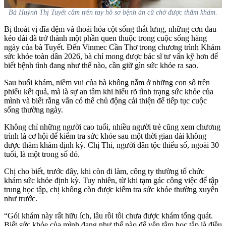
Bà Huỳnh Thị Tuyết cầm trên tay hồ sơ bệnh án cũ chờ được thăm khám.
Bị thoát vị đĩa đệm và thoái hóa cột sống thắt lưng, những cơn đau
kéo dài đã trở thành một phần quen thuộc trong cuộc sống hàng
ngày của bà Tuyết. Đến Vinmec Cần Thơ trong chương trình Khám
sức khỏe toàn dân 2026, bà chỉ mong được bác sĩ tư vấn kỹ hơn để
biết bệnh tình đang như thế nào, cần giữ gìn sức khỏe ra sao.
Sau buổi khám, niềm vui của bà không nằm ở những con số trên
phiếu kết quả, mà là sự an tâm khi hiểu rõ tình trạng sức khỏe của
mình và biết rằng vẫn có thể chủ động cải thiện để tiếp tục cuộc
sống thường ngày.
Không chỉ những người cao tuổi, nhiều người trẻ cũng xem chương
trình là cơ hội để kiểm tra sức khỏe sau một thời gian dài không
được thăm khám định kỳ. Chị Thi, người dân tộc thiểu số, ngoài 30
tuổi, là một trong số đó.
Chị cho biết, trước đây, khi còn đi làm, công ty thường tổ chức
khám sức khỏe định kỳ. Tuy nhiên, từ khi tạm gác công việc để tập
trung học tập, chị không còn được kiểm tra sức khỏe thường xuyên
như trước.
“Gói khám này rất hữu ích, lâu rồi tôi chưa được khám tổng quát.
Biết sức khỏe của mình đang như thế nào để yên tâm học tập là điều