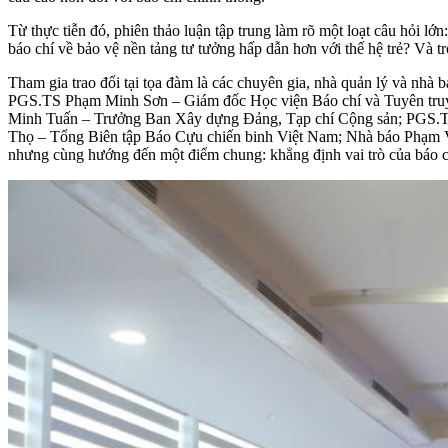
Từ thực tiễn đó, phiên thảo luận tập trung làm rõ một loạt câu hỏi 
báo chí về bảo vệ nền tảng tư tưởng hấp dẫn hơn với thế hệ trẻ? Và tr
Tham gia trao đổi tại tọa đàm là các chuyên gia, nhà quản lý và nh
PGS.TS Phạm Minh Sơn – Giám đốc Học viện Báo chí và Tuyên truy
Minh Tuấn – Trưởng Ban Xây dựng Đảng, Tạp chí Cộng sản; PGS.T
Thọ – Tổng Biên tập Báo Cựu chiến binh Việt Nam; Nhà báo Phạm Vă
nhưng cùng hướng đến một điểm chung: khẳng định vai trò của báo chí 