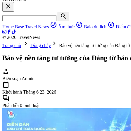
close
search
explore
explore
explore
Home Base
Travel News
Ẩm thực
Balo du lịch
Điểm đ
© 2026 TravelNews
chevron_right
chevron_right
Trang chủ
Dòng chảy
Bảo vệ nền tảng tư tưởng của Đảng từ b
Bảo vệ nền tảng tư tưởng của Đảng từ báo c
person
Biên soạn
Admin
calendar_today
Khởi hành
Tháng 6 23, 2026
forum
Phản hồi
0 bình luận