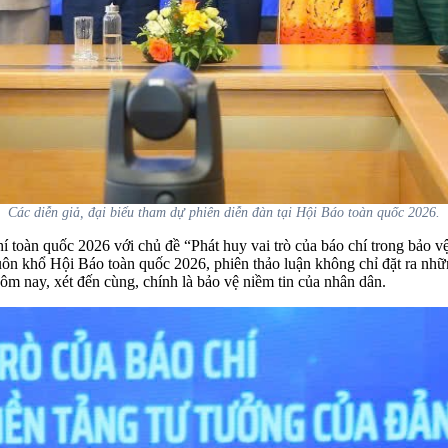
Các diễn giả, đại biểu tham dự phiên diễn đàn tại Hội Báo toàn quốc 2026.
hí toàn quốc 2026 với chủ đề
“Phát huy vai trò của báo chí trong bảo 
ôn khổ Hội Báo toàn quốc 2026, phiên thảo luận không chỉ đặt ra nhữn
ôm nay, xét đến cùng, chính là bảo vệ niềm tin của nhân dân.