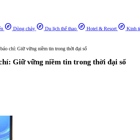
explore
explore
explore
explore
ến
Dòng chảy
Du lịch thể thao
Hotel & Resort
Kinh t
áo chí: Giữ vững niềm tin trong thời đại số
hí: Giữ vững niềm tin trong thời đại số