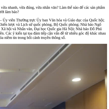
o để vừa nhanh, vừa đúng, vừa nhân văn? Làm thế nào để các sản phẩm
gười làm báo?
ĩa – Ủy viên Thường trực Ủy ban Văn hóa và Giáo dục của Quốc hội;
hiến lược và Lịch sử quốc phòng, Bộ Quốc phòng; Nhà báo Ngô
Xã hội và Nhân văn, Đại học Quốc gia Hà Nội; Nhà báo Đỗ Phú
Các ý kiến tại tọa đàm tiếp cận vấn đề từ nhiều góc độ khác nhau
a niềm tin trong bối cảnh truyền thông số.