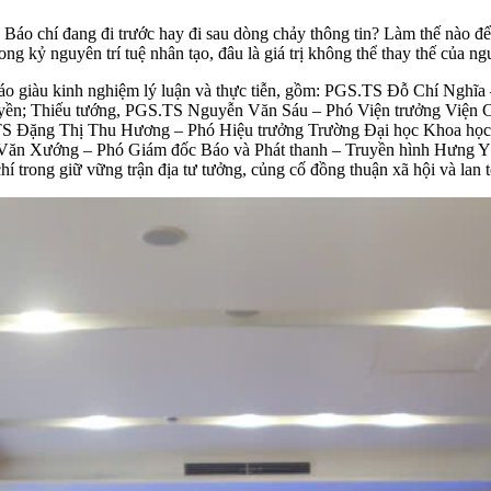
lớn: Báo chí đang đi trước hay đi sau dòng chảy thông tin? Làm thế nà
ong kỷ nguyên trí tuệ nhân tạo, đâu là giá trị không thể thay thế của n
à báo giàu kinh nghiệm lý luận và thực tiễn, gồm: PGS.TS Đỗ Chí Ngh
ền; Thiếu tướng, PGS.TS Nguyễn Văn Sáu – Phó Viện trưởng Viện C
S Đặng Thị Thu Hương – Phó Hiệu trưởng Trường Đại học Khoa học 
n Xướng – Phó Giám đốc Báo và Phát thanh – Truyền hình Hưng Yên. 
trong giữ vững trận địa tư tưởng, củng cố đồng thuận xã hội và lan tỏ