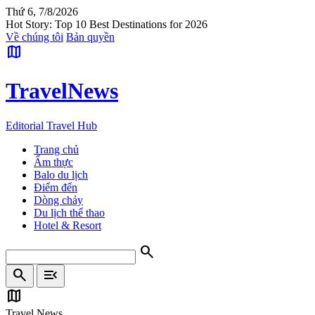
Thứ 6, 7/8/2026
Hot Story: Top 10 Best Destinations for 2026
Về chúng tôi
Bản quyền
map
Travel
News
Editorial Travel Hub
Trang chủ
Ẩm thực
Balo du lịch
Điểm đến
Dòng chảy
Du lịch thể thao
Hotel & Resort
search
search
menu_open
map
Travel News