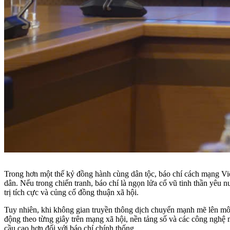
Trong hơn một thế kỷ đồng hành cùng dân tộc, báo chí cách mạng Việt
dân. Nếu trong chiến tranh, báo chí là ngọn lửa cổ vũ tinh thần yêu n
trị tích cực và củng cố đồng thuận xã hội.
Tuy nhiên, khi không gian truyền thông dịch chuyển mạnh mẽ lên môi
động theo từng giây trên mạng xã hội, nền tảng số và các công nghệ m
cầu cao hơn đối với báo chí chính thống.