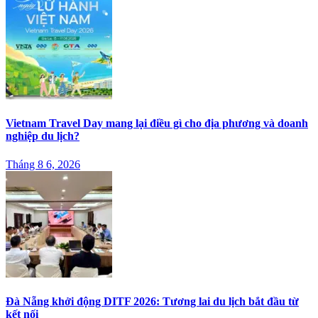
Vietnam Travel Day mang lại điều gì cho địa phương và doanh
nghiệp du lịch?
Tháng 8 6, 2026
Đà Nẵng khởi động DITF 2026: Tương lai du lịch bắt đầu từ
kết nối