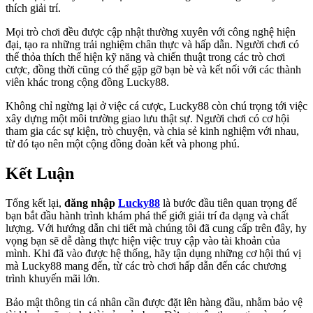
thích giải trí.
Mọi trò chơi đều được cập nhật thường xuyên với công nghệ hiện
đại, tạo ra những trải nghiệm chân thực và hấp dẫn. Người chơi có
thể thỏa thích thể hiện kỹ năng và chiến thuật trong các trò chơi
cược, đồng thời cũng có thể gặp gỡ bạn bè và kết nối với các thành
viên khác trong cộng đồng Lucky88.
Không chỉ ngừng lại ở việc cá cược, Lucky88 còn chú trọng tới việc
xây dựng một môi trường giao lưu thật sự. Người chơi có cơ hội
tham gia các sự kiện, trò chuyện, và chia sẻ kinh nghiệm với nhau,
từ đó tạo nên một cộng đồng đoàn kết và phong phú.
Kết Luận
Tổng kết lại,
đăng nhập
Lucky88
là bước đầu tiên quan trọng để
bạn bắt đầu hành trình khám phá thế giới giải trí đa dạng và chất
lượng. Với hướng dẫn chi tiết mà chúng tôi đã cung cấp trên đây, hy
vọng bạn sẽ dễ dàng thực hiện việc truy cập vào tài khoản của
mình. Khi đã vào được hệ thống, hãy tận dụng những cơ hội thú vị
mà Lucky88 mang đến, từ các trò chơi hấp dẫn đến các chương
trình khuyến mãi lớn.
Bảo mật thông tin cá nhân cần được đặt lên hàng đầu, nhằm bảo vệ