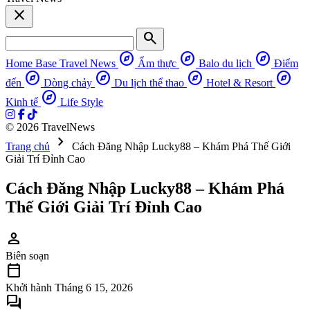
close
search
explore
explore
explore
Home Base
Travel News
Ẩm thực
Balo du lịch
Điểm
explore
explore
explore
explore
đến
Dòng chảy
Du lịch thể thao
Hotel & Resort
explore
Kinh tế
Life Style
© 2026 TravelNews
chevron_right
Trang chủ
Cách Đăng Nhập Lucky88 – Khám Phá Thế Giới
Giải Trí Đỉnh Cao
Cách Đăng Nhập Lucky88 – Khám Phá
Thế Giới Giải Trí Đỉnh Cao
person
Biên soạn
calendar_today
Khởi hành
Tháng 6 15, 2026
forum