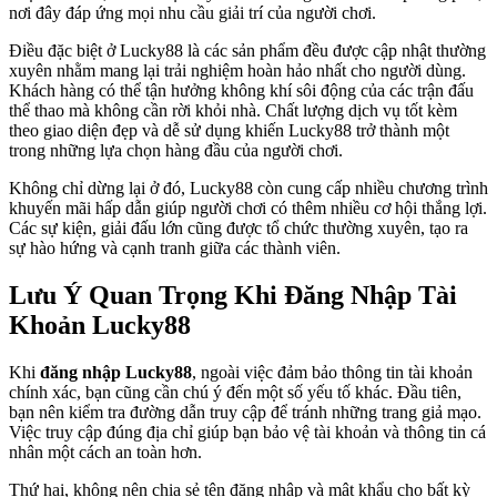
nơi đây đáp ứng mọi nhu cầu giải trí của người chơi.
Điều đặc biệt ở Lucky88 là các sản phẩm đều được cập nhật thường
xuyên nhằm mang lại trải nghiệm hoàn hảo nhất cho người dùng.
Khách hàng có thể tận hưởng không khí sôi động của các trận đấu
thể thao mà không cần rời khỏi nhà. Chất lượng dịch vụ tốt kèm
theo giao diện đẹp và dễ sử dụng khiến Lucky88 trở thành một
trong những lựa chọn hàng đầu của người chơi.
Không chỉ dừng lại ở đó, Lucky88 còn cung cấp nhiều chương trình
khuyến mãi hấp dẫn giúp người chơi có thêm nhiều cơ hội thắng lợi.
Các sự kiện, giải đấu lớn cũng được tổ chức thường xuyên, tạo ra
sự hào hứng và cạnh tranh giữa các thành viên.
Lưu Ý Quan Trọng Khi Đăng Nhập Tài
Khoản Lucky88
Khi
đăng nhập Lucky88
, ngoài việc đảm bảo thông tin tài khoản
chính xác, bạn cũng cần chú ý đến một số yếu tố khác. Đầu tiên,
bạn nên kiểm tra đường dẫn truy cập để tránh những trang giả mạo.
Việc truy cập đúng địa chỉ giúp bạn bảo vệ tài khoản và thông tin cá
nhân một cách an toàn hơn.
Thứ hai, không nên chia sẻ tên đăng nhập và mật khẩu cho bất kỳ