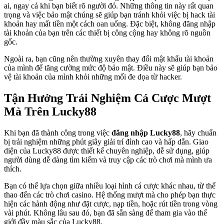
ai, ngay cả khi bạn biết rõ người đó. Những thông tin này rất quan
trọng và việc bảo mật chúng sẽ giúp bạn tránh khỏi việc bị hack tài
khoản hay mất tiền một cách oan uổng. Đặc biệt, không đăng nhập
tài khoản của bạn trên các thiết bị công cộng hay không rõ nguồn
gốc.
Ngoài ra, bạn cũng nên thường xuyên thay đổi mật khẩu tài khoản
của mình để tăng cường mức độ bảo mật. Điều này sẽ giúp bạn bảo
vệ tài khoản của mình khỏi những mối đe dọa từ hacker.
Tận Hưởng Trải Nghiệm Cá Cược Mượt
Mà Trên Lucky88
Khi bạn đã thành công trong việc
đăng nhập Lucky88
, hãy chuẩn
bị trải nghiệm những phút giây giải trí đỉnh cao và hấp dẫn. Giao
diện của Lucky88 được thiết kế chuyên nghiệp, dễ sử dụng, giúp
người dùng dễ dàng tìm kiếm và truy cập các trò chơi mà mình ưa
thích.
Bạn có thể lựa chọn giữa nhiều loại hình cá cược khác nhau, từ thể
thao đến các trò chơi casino. Hệ thống mượt mà cho phép bạn thực
hiện các hành động như đặt cược, nạp tiền, hoặc rút tiền trong vòng
vài phút. Không lâu sau đó, bạn đã sẵn sàng để tham gia vào thế
giới đầy màu sắc của Lucky88.