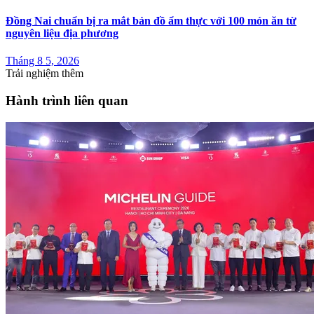
Đồng Nai chuẩn bị ra mắt bản đồ ẩm thực với 100 món ăn từ
nguyên liệu địa phương
Tháng 8 5, 2026
Trải nghiệm thêm
Hành trình liên quan