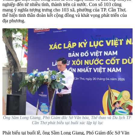
nghiệp đến từ nhiều tỉnh, thành trên cả nước. Con số 103 cũng
mang ý nghĩa tượng trưng cho 103 xã, phường của TP. Cần Thơ,
thể hiện tinh thần đoàn kết cộng đồng và khát vọng phát triển của
địa phương.
Ông Sầm Long Giang, Phó Giám đốc Sở Văn hóa, Thể thao và Du lịch TP.
Cần Thơ phát biễu tại buổi xác lập kỷ lục
Phát biểu tại buổi lễ, ông Sầm Long Giang, Phó Giám đốc Sở Văn