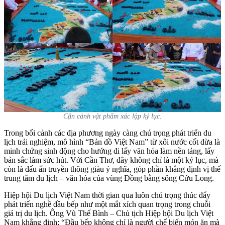
Cận cảnh vật phẩm xác lập kỷ lục.
Trong bối cảnh các địa phương ngày càng chú trọng phát triển du
lịch trải nghiệm, mô hình “Bản đồ Việt Nam” từ xôi nước cốt dừa là
minh chứng sinh động cho hướng đi lấy văn hóa làm nền tảng, lấy
bản sắc làm sức hút. Với Cần Thơ, đây không chỉ là một kỷ lục, mà
còn là dấu ấn truyền thông giàu ý nghĩa, góp phần khẳng định vị thế
trung tâm du lịch – văn hóa của vùng Đồng bằng sông Cửu Long.
Hiệp hội Du lịch Việt Nam thời gian qua luôn chú trọng thúc đẩy
phát triển nghề đầu bếp như một mắt xích quan trọng trong chuỗi
giá trị du lịch. Ông Vũ Thế Bình – Chủ tịch Hiệp hội Du lịch Việt
Nam khẳng định: “Đầu bếp không chỉ là người chế biến món ăn mà