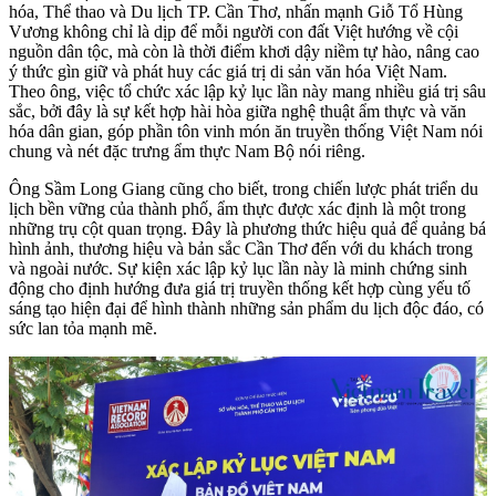
hóa, Thể thao và Du lịch TP. Cần Thơ, nhấn mạnh Giỗ Tổ Hùng
Vương không chỉ là dịp để mỗi người con đất Việt hướng về cội
nguồn dân tộc, mà còn là thời điểm khơi dậy niềm tự hào, nâng cao
ý thức gìn giữ và phát huy các giá trị di sản văn hóa Việt Nam.
Theo ông, việc tổ chức xác lập kỷ lục lần này mang nhiều giá trị sâu
sắc, bởi đây là sự kết hợp hài hòa giữa nghệ thuật ẩm thực và văn
hóa dân gian, góp phần tôn vinh món ăn truyền thống Việt Nam nói
chung và nét đặc trưng ẩm thực Nam Bộ nói riêng.
Ông Sầm Long Giang cũng cho biết, trong chiến lược phát triển du
lịch bền vững của thành phố, ẩm thực được xác định là một trong
những trụ cột quan trọng. Đây là phương thức hiệu quả để quảng bá
hình ảnh, thương hiệu và bản sắc Cần Thơ đến với du khách trong
và ngoài nước. Sự kiện xác lập kỷ lục lần này là minh chứng sinh
động cho định hướng đưa giá trị truyền thống kết hợp cùng yếu tố
sáng tạo hiện đại để hình thành những sản phẩm du lịch độc đáo, có
sức lan tỏa mạnh mẽ.