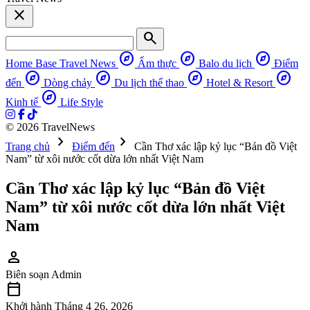
close
search
explore
explore
explore
Home Base
Travel News
Ẩm thực
Balo du lịch
Điểm
explore
explore
explore
explore
đến
Dòng chảy
Du lịch thể thao
Hotel & Resort
explore
Kinh tế
Life Style
© 2026 TravelNews
chevron_right
chevron_right
Trang chủ
Điểm đến
Cần Thơ xác lập kỷ lục “Bản đồ Việt
Nam” từ xôi nước cốt dừa lớn nhất Việt Nam
Cần Thơ xác lập kỷ lục “Bản đồ Việt
Nam” từ xôi nước cốt dừa lớn nhất Việt
Nam
person
Biên soạn
Admin
calendar_today
Khởi hành
Tháng 4 26, 2026