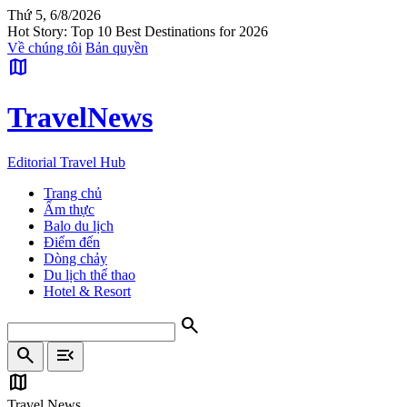
Thứ 5, 6/8/2026
Hot Story: Top 10 Best Destinations for 2026
Về chúng tôi
Bản quyền
map
Travel
News
Editorial Travel Hub
Trang chủ
Ẩm thực
Balo du lịch
Điểm đến
Dòng chảy
Du lịch thể thao
Hotel & Resort
search
search
menu_open
map
Travel News