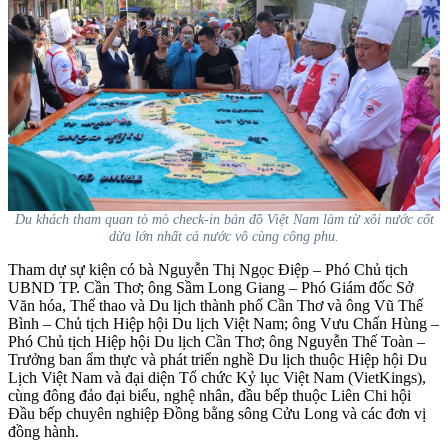
Du khách tham quan tò mò check-in bản đồ Việt Nam làm từ xôi nước cốt
dừa lớn nhất cả nước vô cùng công phu.
Tham dự sự kiện có bà Nguyễn Thị Ngọc Điệp – Phó Chủ tịch
UBND TP. Cần Thơ; ông Sầm Long Giang – Phó Giám đốc Sở
Văn hóa, Thể thao và Du lịch thành phố Cần Thơ và ông Vũ Thế
Bình – Chủ tịch Hiệp hội Du lịch Việt Nam; ông Vưu Chấn Hùng –
Phó Chủ tịch Hiệp hội Du lịch Cần Thơ; ông Nguyễn Thế Toàn –
Trưởng ban ẩm thực và phát triển nghề Du lịch thuộc Hiệp hội Du
Lịch Việt Nam và đại diện Tổ chức Kỷ lục Việt Nam (VietKings),
cùng đông đảo đại biểu, nghệ nhân, đầu bếp thuộc Liên Chi hội
Đầu bếp chuyên nghiệp Đồng bằng sông Cửu Long và các đơn vị
đồng hành.