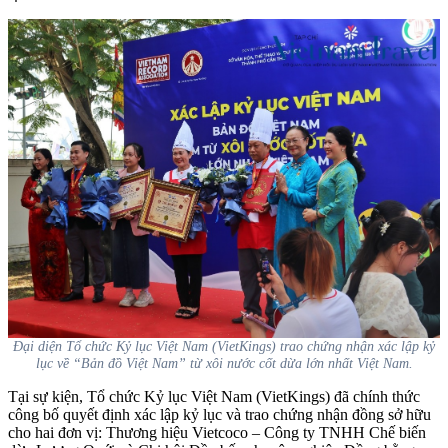
Đại diện Tổ chức Kỷ lục Việt Nam (VietKings) trao chứng nhận xác lập kỷ
lục về “Bản đồ Việt Nam” từ xôi nước cốt dừa lớn nhất Việt Nam.
Tại sự kiện, Tổ chức Kỷ lục Việt Nam (VietKings) đã chính thức
công bố quyết định xác lập kỷ lục và trao chứng nhận đồng sở hữu
cho hai đơn vị: Thương hiệu Vietcoco – Công ty TNHH Chế biến