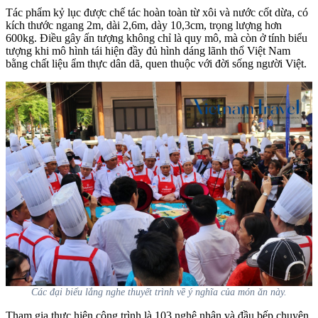
Tác phẩm kỷ lục được chế tác hoàn toàn từ xôi và nước cốt dừa, có
kích thước ngang 2m, dài 2,6m, dày 10,3cm, trọng lượng hơn
600kg. Điều gây ấn tượng không chỉ là quy mô, mà còn ở tính biểu
tượng khi mô hình tái hiện đầy đủ hình dáng lãnh thổ Việt Nam
bằng chất liệu ẩm thực dân dã, quen thuộc với đời sống người Việt.
Các đại biểu lắng nghe thuyết trình về ý nghĩa của món ăn này.
Tham gia thực hiện công trình là 103 nghệ nhân và đầu bếp chuyên