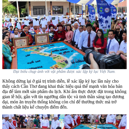
Đại biểu chụp ảnh với vật phẩm được xác lập kỷ lục Việt Nam.
Không dừng lại ở giá trị trình diễn, lễ xác lập kỷ lục lần này cho
thấy cách Cần Thơ đang khai thác hiệu quả thế mạnh văn hóa bản
địa để làm mới sản phẩm du lịch. Khi ẩm thực được đặt trong không
gian lễ hội, gắn với tín ngưỡng dân tộc và tinh thần sáng tạo đương
đại, món ăn truyền thống không còn chỉ để thưởng thức mà trở
thành chất liệu kể chuyện điểm đến.