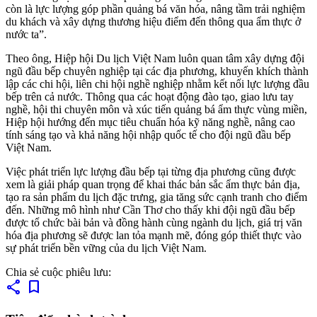
còn là lực lượng góp phần quảng bá văn hóa, nâng tầm trải nghiệm
du khách và xây dựng thương hiệu điểm đến thông qua ẩm thực ở
nước ta”.
Theo ông, Hiệp hội Du lịch Việt Nam luôn quan tâm xây dựng đội
ngũ đầu bếp chuyên nghiệp tại các địa phương, khuyến khích thành
lập các chi hội, liên chi hội nghề nghiệp nhằm kết nối lực lượng đầu
bếp trên cả nước. Thông qua các hoạt động đào tạo, giao lưu tay
nghề, hội thi chuyên môn và xúc tiến quảng bá ẩm thực vùng miền,
Hiệp hội hướng đến mục tiêu chuẩn hóa kỹ năng nghề, nâng cao
tính sáng tạo và khả năng hội nhập quốc tế cho đội ngũ đầu bếp
Việt Nam.
Việc phát triển lực lượng đầu bếp tại từng địa phương cũng được
xem là giải pháp quan trọng để khai thác bản sắc ẩm thực bản địa,
tạo ra sản phẩm du lịch đặc trưng, gia tăng sức cạnh tranh cho điểm
đến. Những mô hình như Cần Thơ cho thấy khi đội ngũ đầu bếp
được tổ chức bài bản và đồng hành cùng ngành du lịch, giá trị văn
hóa địa phương sẽ được lan tỏa mạnh mẽ, đóng góp thiết thực vào
sự phát triển bền vững của du lịch Việt Nam.
Chia sẻ cuộc phiêu lưu:
share
bookmark