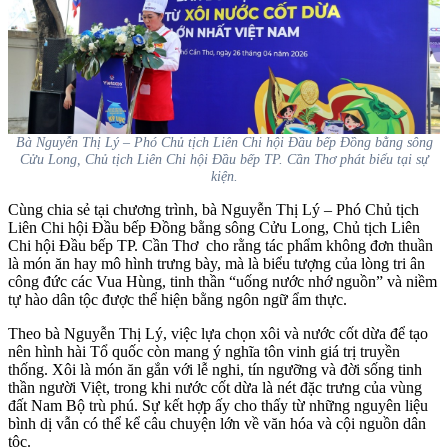
Bà Nguyễn Thị Lý – Phó Chủ tịch Liên Chi hội Đầu bếp Đồng bằng sông
Cửu Long, Chủ tịch Liên Chi hội Đầu bếp TP. Cần Thơ phát biểu tại sự
kiện.
Cùng chia sẻ tại chương trình, bà Nguyễn Thị Lý – Phó Chủ tịch
Liên Chi hội Đầu bếp Đồng bằng sông Cửu Long, Chủ tịch Liên
Chi hội Đầu bếp TP. Cần Thơ cho rằng tác phẩm không đơn thuần
là món ăn hay mô hình trưng bày, mà là biểu tượng của lòng tri ân
công đức các Vua Hùng, tinh thần “uống nước nhớ nguồn” và niềm
tự hào dân tộc được thể hiện bằng ngôn ngữ ẩm thực.
Theo bà Nguyễn Thị Lý, việc lựa chọn xôi và nước cốt dừa để tạo
nên hình hài Tổ quốc còn mang ý nghĩa tôn vinh giá trị truyền
thống. Xôi là món ăn gắn với lễ nghi, tín ngưỡng và đời sống tinh
thần người Việt, trong khi nước cốt dừa là nét đặc trưng của vùng
đất Nam Bộ trù phú. Sự kết hợp ấy cho thấy từ những nguyên liệu
bình dị vẫn có thể kể câu chuyện lớn về văn hóa và cội nguồn dân
tộc.