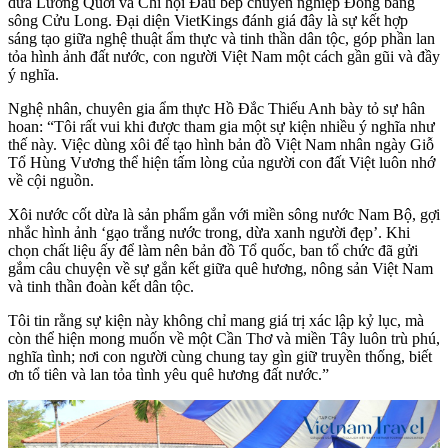
dừa Lương Quới và Chi hội Đầu bếp chuyên nghiệp Đồng bằng
sông Cửu Long. Đại diện VietKings đánh giá đây là sự kết hợp
sáng tạo giữa nghệ thuật ẩm thực và tinh thần dân tộc, góp phần lan
tỏa hình ảnh đất nước, con người Việt Nam một cách gần gũi và đầy
ý nghĩa.
Nghệ nhân, chuyên gia ẩm thực Hồ Đắc Thiếu Anh bày tỏ sự hân
hoan: “Tôi rất vui khi được tham gia một sự kiện nhiều ý nghĩa như
thế này. Việc dùng xôi để tạo hình bản đồ Việt Nam nhân ngày Giỗ
Tổ Hùng Vương thể hiện tấm lòng của người con đất Việt luôn nhớ
về cội nguồn.
Xôi nước cốt dừa là sản phẩm gắn với miền sông nước Nam Bộ, gợi
nhắc hình ảnh ‘gạo trắng nước trong, dừa xanh người đẹp’. Khi
chọn chất liệu ấy để làm nên bản đồ Tổ quốc, ban tổ chức đã gửi
gắm câu chuyện về sự gắn kết giữa quê hương, nông sản Việt Nam
và tinh thần đoàn kết dân tộc.
Tôi tin rằng sự kiện này không chỉ mang giá trị xác lập kỷ lục, mà
còn thể hiện mong muốn về một Cần Thơ và miền Tây luôn trù phú,
nghĩa tình; nơi con người cùng chung tay gìn giữ truyền thống, biết
ơn tổ tiên và lan tỏa tình yêu quê hương đất nước.”