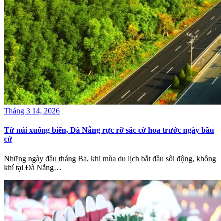
Tháng 3 14, 2026
Từ núi xuống biển, Đà Nẵng rực rỡ sắc cờ hoa trước ngày bầu
cử
Những ngày đầu tháng Ba, khi mùa du lịch bắt đầu sôi động, không
khí tại Đà Nẵng…