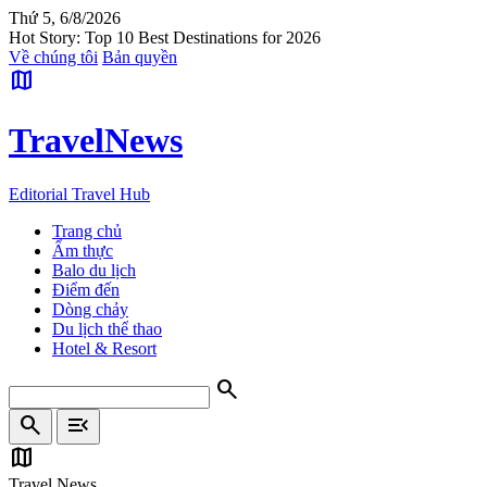
Thứ 5, 6/8/2026
Hot Story: Top 10 Best Destinations for 2026
Về chúng tôi
Bản quyền
map
Travel
News
Editorial Travel Hub
Trang chủ
Ẩm thực
Balo du lịch
Điểm đến
Dòng chảy
Du lịch thể thao
Hotel & Resort
search
search
menu_open
map
Travel News