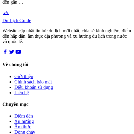
đến gần,…
terrain
Du Lịch Guide
Website cập nhật tin tức du lịch mới nhất, chia sẻ kinh nghiệm, điểm
đến hấp dẫn, ẩm thực địa phương và xu hướng du lịch trong nước
và quốc tế.
Về chúng tôi
Giới thiệu
Chính sách bảo mật
Điều khoản sử dụng
Liên hệ
Chuyên mục
Điểm đến
Xu hướng
Ẩm thực
Dòng chảy