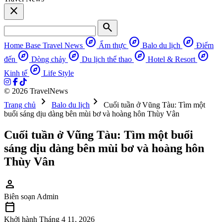
close
search
explore
explore
explore
Home Base
Travel News
Ẩm thực
Balo du lịch
Điểm
explore
explore
explore
explore
đến
Dòng chảy
Du lịch thể thao
Hotel & Resort
explore
Kinh tế
Life Style
© 2026 TravelNews
chevron_right
chevron_right
Trang chủ
Balo du lịch
Cuối tuần ở Vũng Tàu: Tìm một
buổi sáng dịu dàng bên mùi bơ và hoàng hôn Thùy Vân
Cuối tuần ở Vũng Tàu: Tìm một buổi
sáng dịu dàng bên mùi bơ và hoàng hôn
Thùy Vân
person
Biên soạn
Admin
calendar_today
Khởi hành
Tháng 4 11, 2026