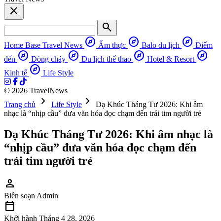
close
search
explore
explore
explore
Home Base
Travel News
Ẩm thực
Balo du lịch
Điểm
explore
explore
explore
explore
đến
Dòng chảy
Du lịch thể thao
Hotel & Resort
explore
Kinh tế
Life Style
© 2026 TravelNews
chevron_right
chevron_right
Trang chủ
Life Style
Dạ Khúc Tháng Tư 2026: Khi âm
nhạc là “nhịp cầu” đưa văn hóa đọc chạm đến trái tim người trẻ
Dạ Khúc Tháng Tư 2026: Khi âm nhạc là
“nhịp cầu” đưa văn hóa đọc chạm đến
trái tim người trẻ
person
Biên soạn
Admin
calendar_today
Khởi hành
Tháng 4 28, 2026