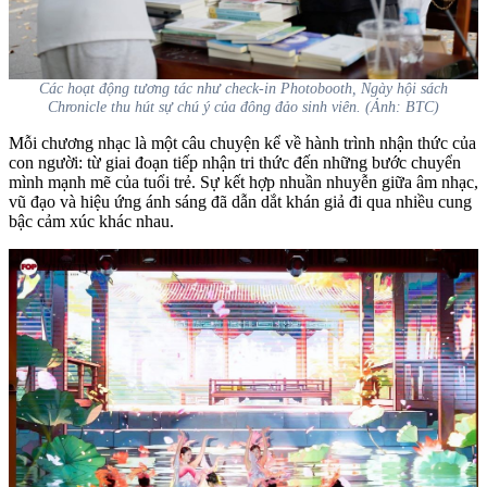
Các hoạt động tương tác như check-in Photobooth, Ngày hội sách
Chronicle thu hút sự chú ý của đông đảo sinh viên. (Ảnh: BTC)
Mỗi chương nhạc là một câu chuyện kể về hành trình nhận thức của
con người: từ giai đoạn tiếp nhận tri thức đến những bước chuyển
mình mạnh mẽ của tuổi trẻ. Sự kết hợp nhuần nhuyễn giữa âm nhạc,
vũ đạo và hiệu ứng ánh sáng đã dẫn dắt khán giả đi qua nhiều cung
bậc cảm xúc khác nhau.