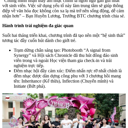
“Chúng mình nhận thấy âm nhạc chính là ngôn ngữ gần gũi nhất
với sinh viên. Việc sử dụng yếu tố này làm trung tâm sẽ giúp thông
điệp về văn hóa đọc không còn xa lạ mà trở nên sống động, dễ cảm
nhận hơn” – Bạn Huyền Lương, Trưởng BTC chương trình chia sẻ.
Hành trình trải nghiệm đa giác quan
Suốt hai tháng triển khai, chương trình đã tạo nên một “hệ sinh thái”
tương tác đầy cuốn hút dành cho giới trẻ.
Trạm dừng chân sáng tạo: Photobooth “A signal from
Synergy” và Hội sách Chronicle đã thu hút đông đảo sinh
viên trong và ngoài Học viện tham gia check-in và trải
nghiệm trực tiếp.
Đêm nhạc hội đầy cảm xúc: Điểm nhấn rực rỡ nhất chính là
đêm nhạc được dàn dựng công phu với 3 chương hồi mang
tên: Inheritance (Kế thừa), Inflection (Chuyển mình) và
Initiate (Bứt phá).