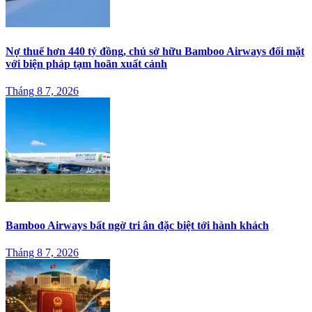
Nợ thuế hơn 440 tỷ đồng, chủ sở hữu Bamboo Airways đối mặt
với biện pháp tạm hoãn xuất cảnh
Tháng 8 7, 2026
Bamboo Airways bất ngờ tri ân đặc biệt tới hành khách
Tháng 8 7, 2026