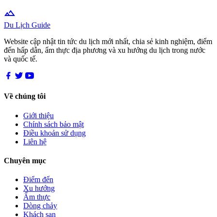
terrain
Du Lịch Guide
Website cập nhật tin tức du lịch mới nhất, chia sẻ kinh nghiệm, điểm
đến hấp dẫn, ẩm thực địa phương và xu hướng du lịch trong nước
và quốc tế.
Về chúng tôi
Giới thiệu
Chính sách bảo mật
Điều khoản sử dụng
Liên hệ
Chuyên mục
Điểm đến
Xu hướng
Ẩm thực
Dòng chảy
Khách sạn