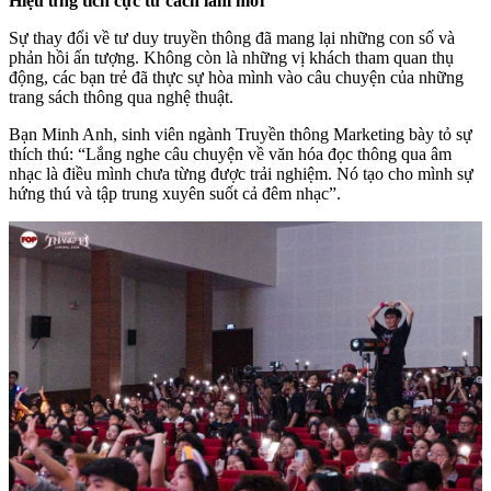
Hiệu ứng tích cực từ cách làm mới
Sự thay đổi về tư duy truyền thông đã mang lại những con số và
phản hồi ấn tượng. Không còn là những vị khách tham quan thụ
động, các bạn trẻ đã thực sự hòa mình vào câu chuyện của những
trang sách thông qua nghệ thuật.
Bạn Minh Anh, sinh viên ngành Truyền thông Marketing bày tỏ sự
thích thú: “Lắng nghe câu chuyện về văn hóa đọc thông qua âm
nhạc là điều mình chưa từng được trải nghiệm. Nó tạo cho mình sự
hứng thú và tập trung xuyên suốt cả đêm nhạc”.