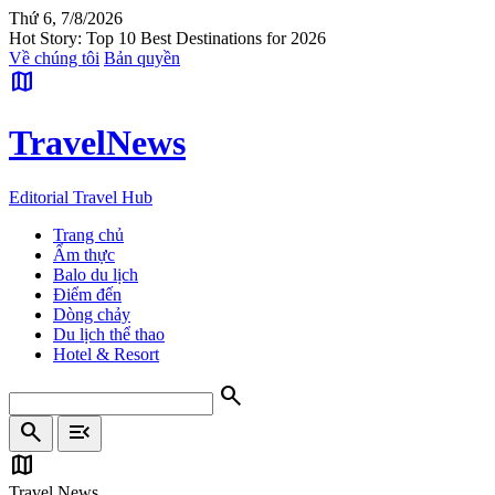
Thứ 6, 7/8/2026
Hot Story: Top 10 Best Destinations for 2026
Về chúng tôi
Bản quyền
map
Travel
News
Editorial Travel Hub
Trang chủ
Ẩm thực
Balo du lịch
Điểm đến
Dòng chảy
Du lịch thể thao
Hotel & Resort
search
search
menu_open
map
Travel News