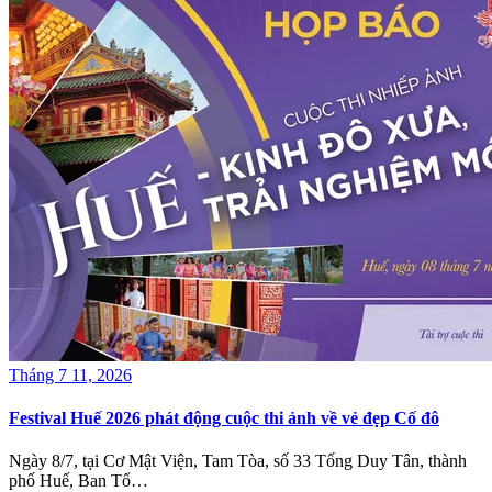
Tháng 7 11, 2026
Festival Huế 2026 phát động cuộc thi ảnh về vẻ đẹp Cố đô
Ngày 8/7, tại Cơ Mật Viện, Tam Tòa, số 33 Tống Duy Tân, thành
phố Huế, Ban Tổ…