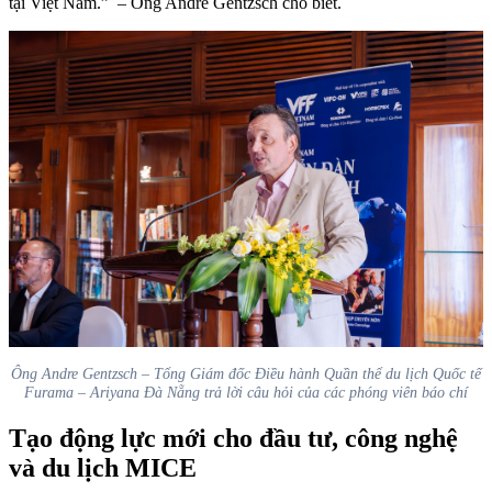
tại Việt Nam.”
– Ông Andre Gentzsch cho biết.
Ông Andre Gentzsch – Tổng Giám đốc Điều hành Quần thể du lịch Quốc tế
Furama – Ariyana Đà Nẵng trả lời câu hỏi của các phóng viên báo chí
Tạo động lực mới cho đầu tư, công nghệ
và du lịch MICE