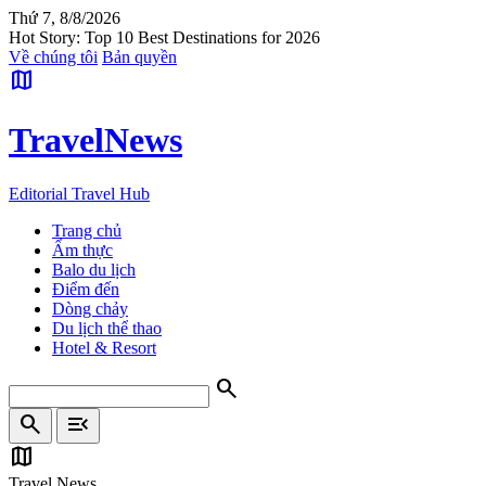
Thứ 7, 8/8/2026
Hot Story: Top 10 Best Destinations for 2026
Về chúng tôi
Bản quyền
map
Travel
News
Editorial Travel Hub
Trang chủ
Ẩm thực
Balo du lịch
Điểm đến
Dòng chảy
Du lịch thể thao
Hotel & Resort
search
search
menu_open
map
Travel News