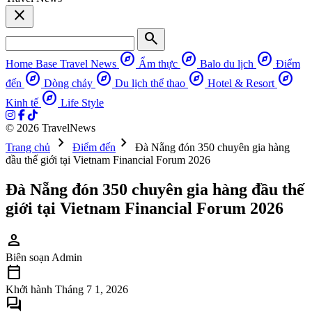
close
search
explore
explore
explore
Home Base
Travel News
Ẩm thực
Balo du lịch
Điểm
explore
explore
explore
explore
đến
Dòng chảy
Du lịch thể thao
Hotel & Resort
explore
Kinh tế
Life Style
© 2026 TravelNews
chevron_right
chevron_right
Trang chủ
Điểm đến
Đà Nẵng đón 350 chuyên gia hàng
đầu thế giới tại Vietnam Financial Forum 2026
Đà Nẵng đón 350 chuyên gia hàng đầu thế
giới tại Vietnam Financial Forum 2026
person
Biên soạn
Admin
calendar_today
Khởi hành
Tháng 7 1, 2026
forum