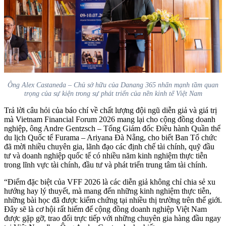
Ông Alex Castaneda – Chủ sở hữu của Danang 365 nhấn mạnh tầm quan
trọng của sự kiện trong sự phát triển của nền kinh tế Việt Nam
Trả lời câu hỏi của báo chí về chất lượng đội ngũ diễn giả và giá trị
mà Vietnam Financial Forum 2026 mang lại cho cộng đồng doanh
nghiệp, ông Andre Gentzsch – Tổng Giám đốc Điều hành Quần thể
du lịch Quốc tế Furama – Ariyana Đà Nẵng, cho biết Ban Tổ chức
đã mời nhiều chuyên gia, lãnh đạo các định chế tài chính, quỹ đầu
tư và doanh nghiệp quốc tế có nhiều năm kinh nghiệm thực tiễn
trong lĩnh vực tài chính, đầu tư và phát triển trung tâm tài chính.
“Điểm đặc biệt của VFF 2026 là các diễn giả không chỉ chia sẻ xu
hướng hay lý thuyết, mà mang đến những kinh nghiệm thực tiễn,
những bài học đã được kiểm chứng tại nhiều thị trường trên thế giới.
Đây sẽ là cơ hội rất hiếm để cộng đồng doanh nghiệp Việt Nam
được gặp gỡ, trao đổi trực tiếp với những chuyên gia hàng đầu ngay