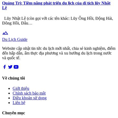
Quảng Trị: Tiềm năng phát triển du lịch của di tích lũy Nhật
Lệ
Lũy Nhật Lệ (còn gọi với các tên khác: Lũy Ông Hồi, Động Hải,
Đông Hồi, Đâu…
terrain
Du Lịch Guide
Website cập nhật tin tức du lịch mới nhất, chia sẻ kinh nghiệm, điểm
đến hấp dẫn, ẩm thực địa phương và xu hướng du lịch trong nước
và quốc tế.
Về chúng tôi
Giới thiệu
Chính sách bảo mật
Điều khoản sử dụng
Liên hệ
Chuyên mục