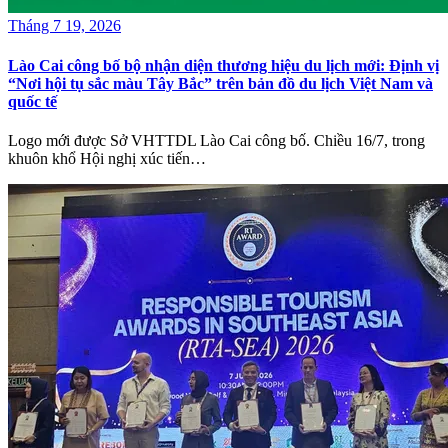
Tháng 7 19, 2026
Lào Cai công bố bộ nhận diện thương hiệu du lịch mới: Định vị
“Nơi hội tụ sắc màu Tây Bắc” trên bản đồ du lịch Việt Nam và
quốc tế
Logo mới được Sở VHTTDL Lào Cai công bố. Chiều 16/7, trong
khuôn khổ Hội nghị xúc tiến…