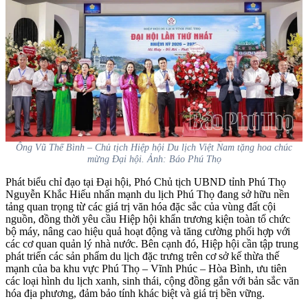
Ông Vũ Thế Bình – Chủ tịch Hiệp hội Du lịch Việt Nam tặng hoa chúc
mừng Đại hội. Ảnh: Báo Phú Thọ
Phát biểu chỉ đạo tại Đại hội, Phó Chủ tịch UBND tỉnh Phú Thọ
Nguyễn Khắc Hiếu nhấn mạnh du lịch Phú Thọ đang sở hữu nền
tảng quan trọng từ các giá trị văn hóa đặc sắc của vùng đất cội
nguồn, đồng thời yêu cầu Hiệp hội khẩn trương kiện toàn tổ chức
bộ máy, nâng cao hiệu quả hoạt động và tăng cường phối hợp với
các cơ quan quản lý nhà nước. Bên cạnh đó, Hiệp hội cần tập trung
phát triển các sản phẩm du lịch đặc trưng trên cơ sở kế thừa thế
mạnh của ba khu vực Phú Thọ – Vĩnh Phúc – Hòa Bình, ưu tiên
các loại hình du lịch xanh, sinh thái, cộng đồng gắn với bản sắc văn
hóa địa phương, đảm bảo tính khác biệt và giá trị bền vững.