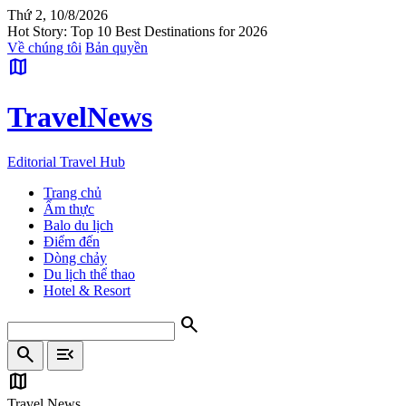
Thứ 2, 10/8/2026
Hot Story: Top 10 Best Destinations for 2026
Về chúng tôi
Bản quyền
map
Travel
News
Editorial Travel Hub
Trang chủ
Ẩm thực
Balo du lịch
Điểm đến
Dòng chảy
Du lịch thể thao
Hotel & Resort
search
search
menu_open
map
Travel News