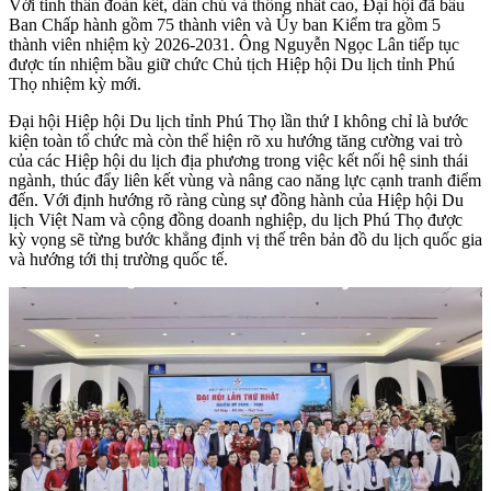
Với tinh thần đoàn kết, dân chủ và thống nhất cao, Đại hội đã bầu
Ban Chấp hành gồm 75 thành viên và Ủy ban Kiểm tra gồm 5
thành viên nhiệm kỳ 2026-2031. Ông Nguyễn Ngọc Lân tiếp tục
được tín nhiệm bầu giữ chức Chủ tịch Hiệp hội Du lịch tỉnh Phú
Thọ nhiệm kỳ mới.
Đại hội Hiệp hội Du lịch tỉnh Phú Thọ lần thứ I không chỉ là bước
kiện toàn tổ chức mà còn thể hiện rõ xu hướng tăng cường vai trò
của các Hiệp hội du lịch địa phương trong việc kết nối hệ sinh thái
ngành, thúc đẩy liên kết vùng và nâng cao năng lực cạnh tranh điểm
đến. Với định hướng rõ ràng cùng sự đồng hành của Hiệp hội Du
lịch Việt Nam và cộng đồng doanh nghiệp, du lịch Phú Thọ được
kỳ vọng sẽ từng bước khẳng định vị thế trên bản đồ du lịch quốc gia
và hướng tới thị trường quốc tế.