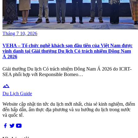
Tháng 7 10, 2026
VEHA – Tổ chức nghề khách sạn đầu tiên của Việt Nam được
vinh danh tại Giải thưởng Du lịch Có trách nhiệm Đông Nam
Á 2026
Giải thưởng Du lịch Có trách nhiệm Đông Nam Á 2026 do ICRT-
SEA phối hợp với Responsible Borneo…
terrain
Du Lịch Guide
Website cập nhật tin tức du lịch mới nhất, chia sẻ kinh nghiệm, điểm
đến hấp dẫn, ẩm thực địa phương và xu hướng du lịch trong nước
và quốc tế.