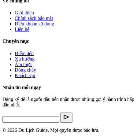
Về chúng tôi
Giới thiệu
Chính sách bảo mật
Điều khoản sử dụng
Liên hệ
Chuyên mục
Điểm đến
Xu hướng
Ẩm thực
Dòng chảy
Khách sạn
Nhận tin mỗi ngày
Đăng ký để là người đầu tiên nhận được những gợi ý hành trình hấp
dẫn nhất.
send
© 2026 Du Lịch Guide. Mọi quyền được bảo lưu.