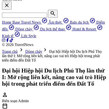
close
search
explore
explore
explore
Home Base
Travel News
Ẩm thực
Balo du lịch
Điểm
explore
explore
explore
explore
đến
Dòng chảy
Du lịch thể thao
Hotel & Resort
explore
Kinh tế
Life Style
© 2026 TravelNews
chevron_right
chevron_right
Trang chủ
Dòng chảy
Đại hội Hiệp hội Du lịch Phú Thọ
lần thứ I: Mở rộng liên kết, nâng cao vai trò Hiệp hội trong phát
triển điểm đến Đất Tổ
Đại hội Hiệp hội Du lịch Phú Thọ lần thứ
I: Mở rộng liên kết, nâng cao vai trò Hiệp
hội trong phát triển điểm đến Đất Tổ
person
Biên soạn
Admin
calendar_today