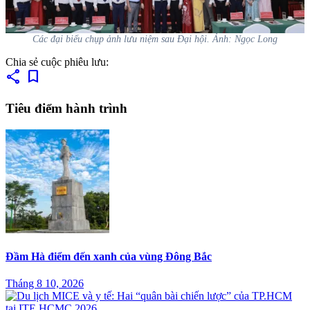
Các đại biểu chụp ảnh lưu niệm sau Đại hội. Ảnh: Ngọc Long
Chia sẻ cuộc phiêu lưu:
share
bookmark
Tiêu điểm hành trình
Đầm Hà điểm đến xanh của vùng Đông Bắc
Tháng 8 10, 2026