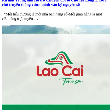
Ra mắt Trung tâm Hỗ trợ Chuyển đổi số Chợ Hạ Long 1: Đưa
chợ truyền thống vươn mình vào kỷ nguyên số
“Mỗi tiểu thương là một nhà bán hàng số-Mỗi gian hàng là một
cửa hàng trực tuyến-…