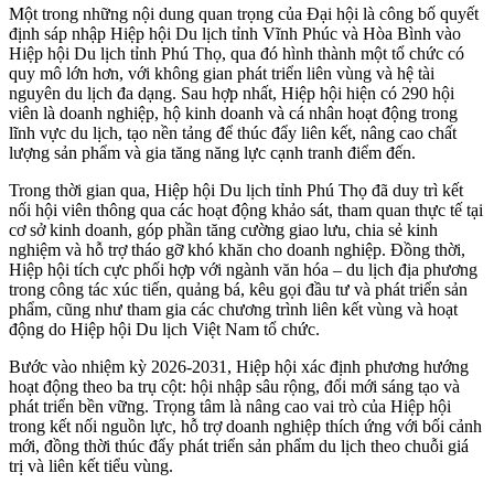
Một trong những nội dung quan trọng của Đại hội là công bố quyết
định sáp nhập Hiệp hội Du lịch tỉnh Vĩnh Phúc và Hòa Bình vào
Hiệp hội Du lịch tỉnh Phú Thọ, qua đó hình thành một tổ chức có
quy mô lớn hơn, với không gian phát triển liên vùng và hệ tài
nguyên du lịch đa dạng. Sau hợp nhất, Hiệp hội hiện có 290 hội
viên là doanh nghiệp, hộ kinh doanh và cá nhân hoạt động trong
lĩnh vực du lịch, tạo nền tảng để thúc đẩy liên kết, nâng cao chất
lượng sản phẩm và gia tăng năng lực cạnh tranh điểm đến.
Trong thời gian qua, Hiệp hội Du lịch tỉnh Phú Thọ đã duy trì kết
nối hội viên thông qua các hoạt động khảo sát, tham quan thực tế tại
cơ sở kinh doanh, góp phần tăng cường giao lưu, chia sẻ kinh
nghiệm và hỗ trợ tháo gỡ khó khăn cho doanh nghiệp. Đồng thời,
Hiệp hội tích cực phối hợp với ngành văn hóa – du lịch địa phương
trong công tác xúc tiến, quảng bá, kêu gọi đầu tư và phát triển sản
phẩm, cũng như tham gia các chương trình liên kết vùng và hoạt
động do Hiệp hội Du lịch Việt Nam tổ chức.
Bước vào nhiệm kỳ 2026-2031, Hiệp hội xác định phương hướng
hoạt động theo ba trụ cột: hội nhập sâu rộng, đổi mới sáng tạo và
phát triển bền vững. Trọng tâm là nâng cao vai trò của Hiệp hội
trong kết nối nguồn lực, hỗ trợ doanh nghiệp thích ứng với bối cảnh
mới, đồng thời thúc đẩy phát triển sản phẩm du lịch theo chuỗi giá
trị và liên kết tiểu vùng.