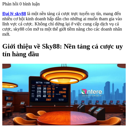
Phản hồi
0 bình luận
Đại lý sky88
là một nền tảng cá cược trực tuyến uy tín, mang đến
nhiều cơ hội kinh doanh hấp dẫn cho những ai muốn tham gia vào
lĩnh vực cá cược. Không chỉ dừng lại ở việc cung cấp dịch vụ cá
cược, sky88 còn mở ra một thế giới tiềm năng cho các doanh nhân
mới.
Giới thiệu về Sky88: Nền tảng cá cược uy
tín hàng đầu