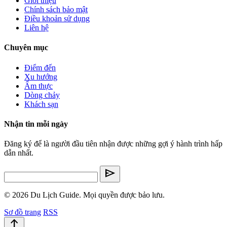
Giới thiệu
Chính sách bảo mật
Điều khoản sử dụng
Liên hệ
Chuyên mục
Điểm đến
Xu hướng
Ẩm thực
Dòng chảy
Khách sạn
Nhận tin mỗi ngày
Đăng ký để là người đầu tiên nhận được những gợi ý hành trình hấp
dẫn nhất.
send
© 2026 Du Lịch Guide. Mọi quyền được bảo lưu.
Sơ đồ trang
RSS
north