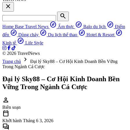
close
search
explore
explore
explore
Home Base
Travel News
Ẩm thực
Balo du lịch
Điểm
explore
explore
explore
explore
đến
Dòng chảy
Du lịch thể thao
Hotel & Resort
explore
Kinh tế
Life Style
© 2026 TravelNews
chevron_right
Trang chủ
Đại lý Sky88 – Cơ Hội Kinh Doanh Bền Vững
Trong Ngành Cá Cược
Đại lý Sky88 – Cơ Hội Kinh Doanh Bền
Vững Trong Ngành Cá Cược
person
Biên soạn
calendar_today
Khởi hành
Tháng 6 3, 2026
forum