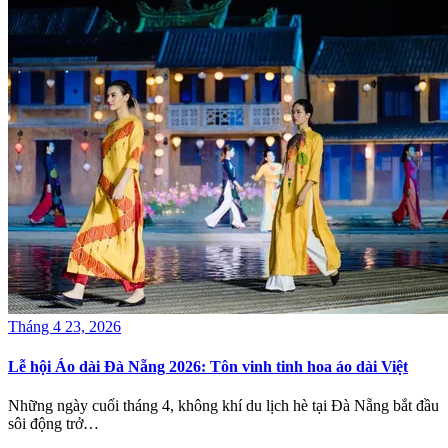
Tháng 4 23, 2026
Lễ hội Áo dài Đà Nẵng 2026: Tôn vinh tinh hoa áo dài Việt
Những ngày cuối tháng 4, không khí du lịch hè tại Đà Nẵng bắt đầu
sôi động trở…