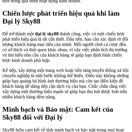
thời trong quá trình hoạt động kinh doanh.
Chiến lược phát triển hiệu quả khi làm
Đại lý Sky88
Để trở thành một
đại lý sky88
thành công, việc có một chiến lược
phát triển hiệu quả là rất cần thiết. Đầu tiên, bạn cần xác định rõ đối
tượng khách hàng mục tiêu của mình. Mỗi người chơi cá cược đều
có sở thích và thói quen khác nhau, vì vậy việc phân tích thị trường
và tìm hiểu nhu cầu của khách hàng sẽ giúp bạn định hình chiến
lược kinh doanh phù hợp.
Kế tiếp, xây dựng một trang web hoặc nền tảng truyền thông xã hội
chuyên nghiệp là một bước không thể thiếu. Điều này không những
giúp bạn quảng bá hình ảnh thương hiệu mà còn tạo điều kiện để
khách hàng dễ dàng tiếp cận dịch vụ của bạn. Chắc chắn rằng việc
xây dựng một thương hiệu mạnh sẽ giúp bạn thu hút được hơn nữa
nhiều khách hàng tiềm năng.
Minh bạch và Bảo mật: Cam kết của
Sky88 đối với Đại lý
Sky88 luôn cam kết về tính minh bạch và bảo mật trong mọi hoạt