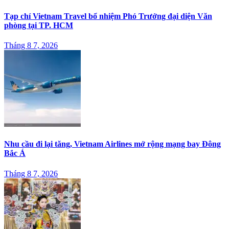
Tạp chí Vietnam Travel bổ nhiệm Phó Trưởng đại diện Văn
phòng tại TP. HCM
Tháng 8 7, 2026
Nhu cầu đi lại tăng, Vietnam Airlines mở rộng mạng bay Đông
Bắc Á
Tháng 8 7, 2026