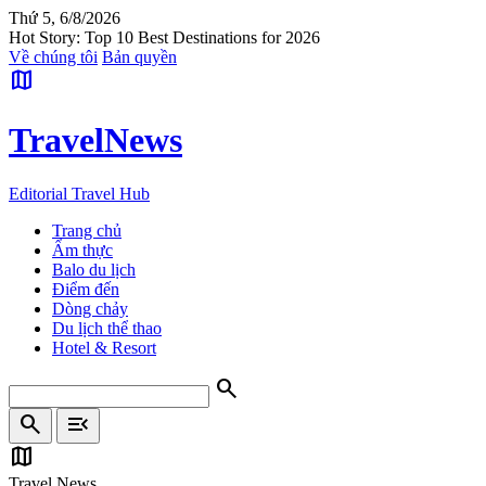
Thứ 5, 6/8/2026
Hot Story: Top 10 Best Destinations for 2026
Về chúng tôi
Bản quyền
map
Travel
News
Editorial Travel Hub
Trang chủ
Ẩm thực
Balo du lịch
Điểm đến
Dòng chảy
Du lịch thể thao
Hotel & Resort
search
search
menu_open
map
Travel News