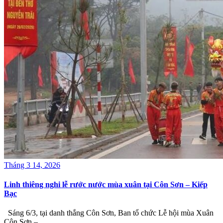
Tháng 3 14, 2026
Linh thiêng nghi lễ rước nước mùa xuân tại Côn Sơn – Kiếp
Bạc
Sáng 6/3, tại danh thắng Côn Sơn, Ban tổ chức Lễ hội mùa Xuân
Côn Sơn –…