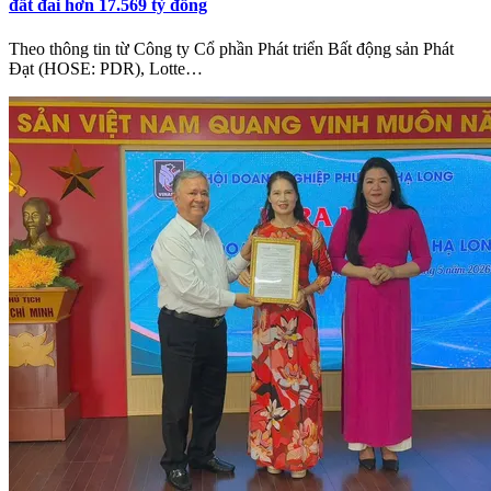
đất đai hơn 17.569 tỷ đồng
Theo thông tin từ Công ty Cổ phần Phát triển Bất động sản Phát
Đạt (HOSE: PDR), Lotte…