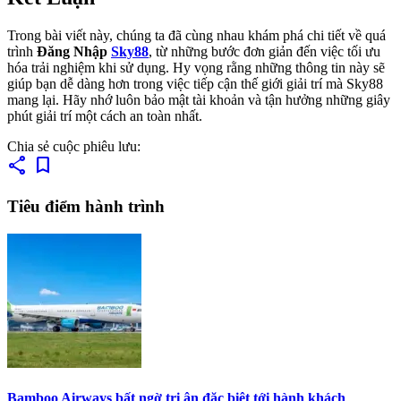
Trong bài viết này, chúng ta đã cùng nhau khám phá chi tiết về quá
trình
Đăng Nhập
Sky88
, từ những bước đơn giản đến việc tối ưu
hóa trải nghiệm khi sử dụng. Hy vọng rằng những thông tin này sẽ
giúp bạn dễ dàng hơn trong việc tiếp cận thế giới giải trí mà Sky88
mang lại. Hãy nhớ luôn bảo mật tài khoản và tận hưởng những giây
phút giải trí một cách an toàn nhất.
Chia sẻ cuộc phiêu lưu:
share
bookmark
Tiêu điểm hành trình
Bamboo Airways bất ngờ tri ân đặc biệt tới hành khách