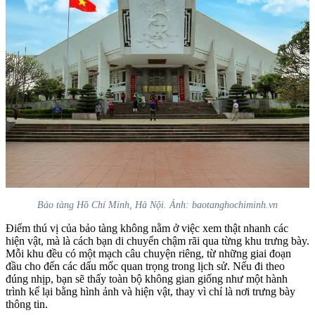
Bảo tàng Hồ Chí Minh, Hà Nội. Ảnh: baotanghochiminh.vn
Điểm thú vị của bảo tàng không nằm ở việc xem thật nhanh các
hiện vật, mà là cách bạn di chuyển chậm rãi qua từng khu trưng bày.
Mỗi khu đều có một mạch câu chuyện riêng, từ những giai đoạn
đầu cho đến các dấu mốc quan trọng trong lịch sử. Nếu đi theo
đúng nhịp, bạn sẽ thấy toàn bộ không gian giống như một hành
trình kể lại bằng hình ảnh và hiện vật, thay vì chỉ là nơi trưng bày
thông tin.