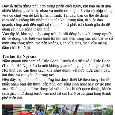
Đây là điểm dừng phù hợp trong phần cuối ngày, khi bạn đã đi qua
nhiều không gian khác nhau và muốn tìm một nơi vừa có nhịp sống,
vừa có chút yên để kết lại hành trình. Tại đây, bạn có thể dễ dàng
cảm nhận không khí nhộn nhịp của khu trung tâm, từ việc dạo
quanh, chụp ảnh đến ngồi tại các quán cà phê, trà chanh gần đó để
quan sát nhịp sống thành phố.
Vào dịp lễ, khu vực này càng trở nên sôi động hơn với lượng người
đổ về đông, đặc biệt vào buổi tối khi ánh đèn vàng làm nổi bật vẻ cổ
kính của công trình, tạo nên không gian vừa lãng mạn vừa mang
đậm chất Hà Nội.
Toa tàu Hà Nội xưa
Nằm quanh khu vực hồ Trúc Bạch, Tuyến tàu điện số 6 Trúc Bạch
(Toa tàu Hà Nội xưa) là một không gian trải nghiệm tái hiện lại Hà
Nội thời bao cấp theo cách khá sống động, kết hợp giữa trưng bày,
ẩm thực và các yếu tố tương tác.
Đến đây, bạn có thể đi qua từng toa được thiết kế theo từng chủ đề
khác nhau như ẩm thực, bếp núc, đời sống sinh hoạt hay ký ức phố
xưa. Không gian được dựng lại với nhiều chi tiết quen thuộc, khiến
cảm giác như đang bước vào một lát cắt Hà Nội cũ giữa lòng thành
phố hiện đại.