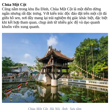
Chùa Một Cột
Cũng nằm trong khu Ba Đình, Chùa Một Cột là một điểm dừng
ngắn nhưng rất đặc trưng. Với kiến trúc độc đáo đặt trên một cột đá
giữa hồ sen, nơi đây mang lại trải nghiệm thị giác khác biệt, đặc biệt
khi kết hợp tham quan, chụp ảnh từ nhiều góc độ và dạo quanh
khuôn viên xung quanh.
Chùa Một Cột, Hà Nội. Ảnh: Sưu tầm.