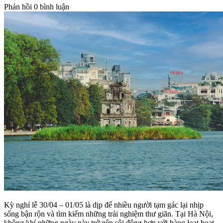
Phản hồi
0 bình luận
Kỳ nghỉ lễ 30/04 – 01/05 là dịp để nhiều người tạm gác lại nhịp
sống bận rộn và tìm kiếm những trải nghiệm thư giãn. Tại Hà Nội,
không khí những ngày này trở nên sôi động hơn với hàng loạt hoạt