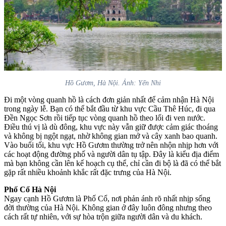
Hồ Gươm, Hà Nội. Ảnh: Yến Nhi
Đi một vòng quanh hồ là cách đơn giản nhất để cảm nhận Hà Nội
trong ngày lễ. Bạn có thể bắt đầu từ khu vực Cầu Thê Húc, đi qua
Đền Ngọc Sơn rồi tiếp tục vòng quanh hồ theo lối đi ven nước.
Điều thú vị là dù đông, khu vực này vẫn giữ được cảm giác thoáng
và không bị ngột ngạt, nhờ không gian mở và cây xanh bao quanh.
Vào buổi tối, khu vực Hồ Gươm thường trở nên nhộn nhịp hơn với
các hoạt động đường phố và người dân tụ tập. Đây là kiểu địa điểm
mà bạn không cần lên kế hoạch cụ thể, chỉ cần đi bộ là đã có thể bắt
gặp rất nhiều khoảnh khắc rất đặc trưng của Hà Nội.
Phố Cổ Hà Nội
Ngay cạnh Hồ Gươm là Phố Cổ, nơi phản ánh rõ nhất nhịp sống
đời thường của Hà Nội. Không gian ở đây luôn đông nhưng theo
cách rất tự nhiên, với sự hòa trộn giữa người dân và du khách.