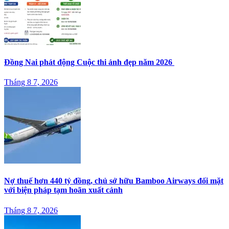
Đồng Nai phát động Cuộc thi ảnh đẹp năm 2026
Tháng 8 7, 2026
Nợ thuế hơn 440 tỷ đồng, chủ sở hữu Bamboo Airways đối mặt
với biện pháp tạm hoãn xuất cảnh
Tháng 8 7, 2026