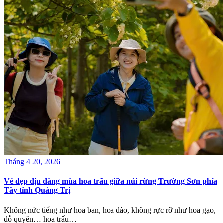
Tháng 4 20, 2026
Vẻ đẹp dịu dàng mùa hoa trẩu giữa núi rừng Trường Sơn phía
Tây tỉnh Quảng Trị
Không nức tiếng như hoa ban, hoa đào, không rực rỡ như hoa gạo,
đỗ quyên… hoa trẩu…