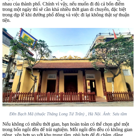
nhau của thành phố. Chính vì vậy, nếu muốn đi đủ cả bốn điểm
trong một ngày thì sẽ cần khá nhiều thời gian di chuyển, đặc biệt
trong dịp lễ khi đường phố đông và việc đi lại không thật sự thuận
tiện.
Đền Bạch Mã (thuộc Thăng Long Tứ Trấn) , Hà Nội. Ảnh: Sưu tầm
Nếu không có nhiều thời gian, bạn hoàn toàn có thể chọn ghé một
trong bốn ngôi đền để trải nghiệm. Mỗi ngôi đền đều có không gian
riêng, yên hơn so với khu trung tâm, phù hợp để đi chậm, dâng