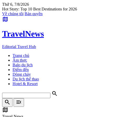
Thứ 6, 7/8/2026
Hot Story: Top 10 Best Destinations for 2026
Về chúng tôi
Bản quyền
map
Travel
News
Editorial Travel Hub
Trang chủ
Ẩm thực
Balo du lịch
Điểm đến
Dòng chảy
Du lịch thể thao
Hotel & Resort
search
search
menu_open
map
Travel News