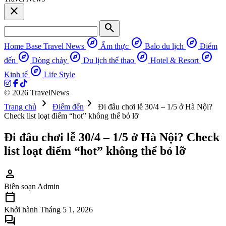
close
search
explore
explore
explore
Home Base
Travel News
Ẩm thực
Balo du lịch
Điểm
explore
explore
explore
explore
đến
Dòng chảy
Du lịch thể thao
Hotel & Resort
explore
Kinh tế
Life Style
© 2026 TravelNews
chevron_right
chevron_right
Trang chủ
Điểm đến
Đi đâu chơi lễ 30/4 – 1/5 ở Hà Nội?
Check list loạt điểm “hot” không thể bỏ lỡ
Đi đâu chơi lễ 30/4 – 1/5 ở Hà Nội? Check
list loạt điểm “hot” không thể bỏ lỡ
person
Biên soạn
Admin
calendar_today
Khởi hành
Tháng 5 1, 2026
forum