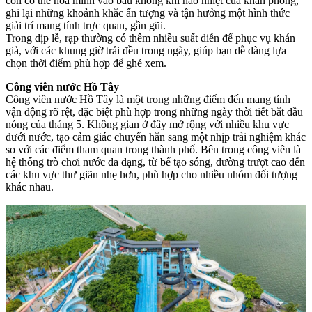
còn có thể hòa mình vào bầu không khí náo nhiệt của khán phòng,
ghi lại những khoảnh khắc ấn tượng và tận hưởng một hình thức
giải trí mang tính trực quan, gần gũi.
Trong dịp lễ, rạp thường có thêm nhiều suất diễn để phục vụ khán
giả, với các khung giờ trải đều trong ngày, giúp bạn dễ dàng lựa
chọn thời điểm phù hợp để ghé xem.
Công viên nước Hồ Tây
Công viên nước Hồ Tây là một trong những điểm đến mang tính
vận động rõ rệt, đặc biệt phù hợp trong những ngày thời tiết bắt đầu
nóng của tháng 5. Không gian ở đây mở rộng với nhiều khu vực
dưới nước, tạo cảm giác chuyển hẳn sang một nhịp trải nghiệm khác
so với các điểm tham quan trong thành phố. Bên trong công viên là
hệ thống trò chơi nước đa dạng, từ bể tạo sóng, đường trượt cao đến
các khu vực thư giãn nhẹ hơn, phù hợp cho nhiều nhóm đối tượng
khác nhau.