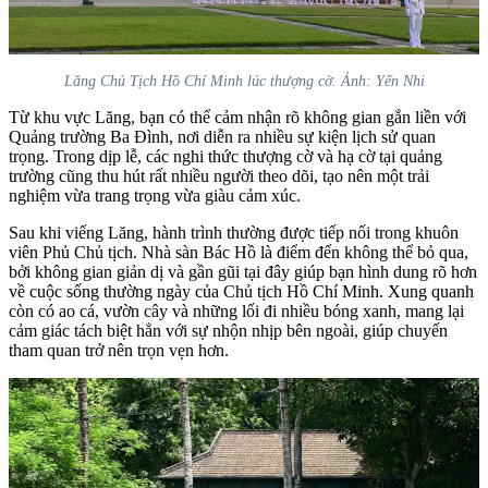
Lăng Chủ Tịch Hồ Chí Minh lúc thượng cờ. Ảnh: Yến Nhi
Từ khu vực Lăng, bạn có thể cảm nhận rõ không gian gắn liền với
Quảng trường Ba Đình, nơi diễn ra nhiều sự kiện lịch sử quan
trọng. Trong dịp lễ, các nghi thức thượng cờ và hạ cờ tại quảng
trường cũng thu hút rất nhiều người theo dõi, tạo nên một trải
nghiệm vừa trang trọng vừa giàu cảm xúc.
Sau khi viếng Lăng, hành trình thường được tiếp nối trong khuôn
viên Phủ Chủ tịch. Nhà sàn Bác Hồ là điểm đến không thể bỏ qua,
bởi không gian giản dị và gần gũi tại đây giúp bạn hình dung rõ hơn
về cuộc sống thường ngày của Chủ tịch Hồ Chí Minh. Xung quanh
còn có ao cá, vườn cây và những lối đi nhiều bóng xanh, mang lại
cảm giác tách biệt hẳn với sự nhộn nhịp bên ngoài, giúp chuyến
tham quan trở nên trọn vẹn hơn.