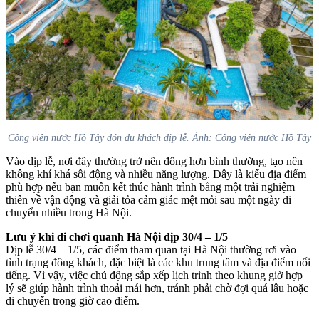
Công viên nước Hồ Tây đón du khách dịp lễ. Ảnh: Công viên nước Hồ Tây
Vào dịp lễ, nơi đây thường trở nên đông hơn bình thường, tạo nên
không khí khá sôi động và nhiều năng lượng. Đây là kiểu địa điểm
phù hợp nếu bạn muốn kết thúc hành trình bằng một trải nghiệm
thiên về vận động và giải tỏa cảm giác mệt mỏi sau một ngày di
chuyển nhiều trong Hà Nội.
Lưu ý khi đi chơi quanh Hà Nội dịp 30/4 – 1/5
Dịp lễ 30/4 – 1/5, các điểm tham quan tại Hà Nội thường rơi vào
tình trạng đông khách, đặc biệt là các khu trung tâm và địa điểm nổi
tiếng. Vì vậy, việc chủ động sắp xếp lịch trình theo khung giờ hợp
lý sẽ giúp hành trình thoải mái hơn, tránh phải chờ đợi quá lâu hoặc
di chuyển trong giờ cao điểm.