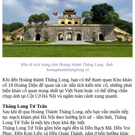
Khu di tích trung tâm Hoàng thành Thăng Long. Ảnh:
hoangthanhthanglong.vn
Khi đến Hoàng thành Thăng Long, bạn có thể tham quan Khu khảo
cổ 18 Hoàng Diệu để quan sát các dấu tích kiến trúc cổ, những phát
hiện khảo cổ quan trọng nhất tại Việt Nam hoặc có thể dừng chân
chụp ảnh tại Cột Cờ Hà Nội và ngắm toàn cảnh xung quanh.
Thăng Long Tứ Trấn
Sau khi đi qua Hoàng Thành Thăng Long, nếu bạn vẫn muốn tiếp
tục mạch khám phá Hà Nội theo hướng lịch sử – tâm linh, Thăng
Long Tứ Trấn là một lựa chọn khá đặc biệt.
Thăng Long Tứ Trấn gồm bốn ngôi đền là Đền Bạch Mã, Đền Voi
Phục, Đền Kim Liên và Đền Quán Thánh, nằm ở bốn hướng khác