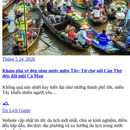
Tháng 5 24, 2026
Khám phá vẻ đẹp sông nước miền Tây: Từ chợ nổi Cần Thơ
đến đất mũi Cà Mau
Không quá náo nhiệt hay hiện đại như những thành phố lớn, miền
Tây khiến nhiều người yêu…
terrain
Du Lịch Guide
Website cập nhật tin tức du lịch mới nhất, chia sẻ kinh nghiệm, điểm
đến hấp dẫn, ẩm thực địa phương và xu hướng du lịch trong nước