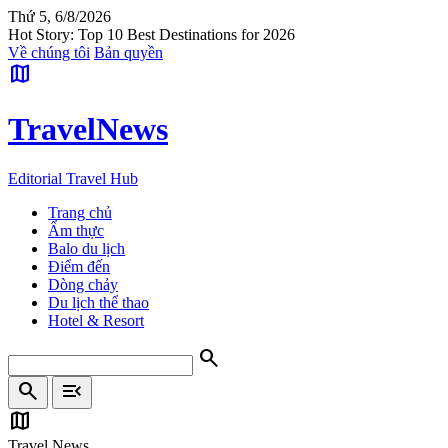
Thứ 5, 6/8/2026
Hot Story: Top 10 Best Destinations for 2026
Về chúng tôi
Bản quyền
map
Travel
News
Editorial Travel Hub
Trang chủ
Ẩm thực
Balo du lịch
Điểm đến
Dòng chảy
Du lịch thể thao
Hotel & Resort
search
search
menu_open
map
Travel News