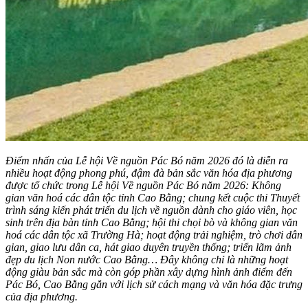
Điểm nhấn của Lễ hội Về nguồn Pác Bó năm 2026 đó là diễn ra
nhiều hoạt động phong phú, đậm đà bản sắc văn hóa địa phương
được tổ chức trong Lễ hội Về nguồn Pác Bó năm 2026: Không
gian văn hoá các dân tộc tỉnh Cao Bằng; chung kết cuộc thi Thuyết
trình sáng kiến phát triển du lịch về nguồn dành cho giáo viên, học
sinh trên địa bàn tỉnh Cao Bằng; hội thi chọi bò và không gian văn
hoá các dân tộc xã Trường Hà; hoạt động trải nghiệm, trò chơi dân
gian, giao lưu dân ca, hát giao duyên truyền thống; triển lãm ảnh
đẹp du lịch Non nước Cao Bằng… Đây không chỉ là những hoạt
động giàu bản sắc mà còn góp phần xây dựng hình ảnh điểm đến
Pác Bó, Cao Bằng gắn với lịch sử cách mạng và văn hóa đặc trưng
của địa phương.