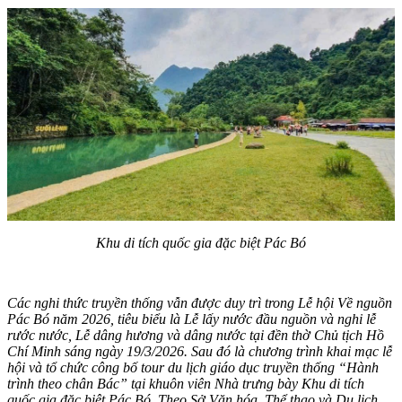
Khu di tích quốc gia đặc biệt Pác Bó
Các nghi thức truyền thống vẫn được duy trì trong Lễ hội Về nguồn
Pác Bó năm 2026, tiêu biểu là Lễ lấy nước đầu nguồn và nghi lễ
rước nước, Lễ dâng hương và dâng nước tại đền thờ Chủ tịch Hồ
Chí Minh sáng ngày 19/3/2026. Sau đó là chương trình khai mạc lễ
hội và tổ chức công bố tour du lịch giáo dục truyền thống “Hành
trình theo chân Bác” tại khuôn viên Nhà trưng bày Khu di tích
quốc gia đặc biệt Pác Bó. Theo Sở Văn hóa, Thể thao và Du lịch