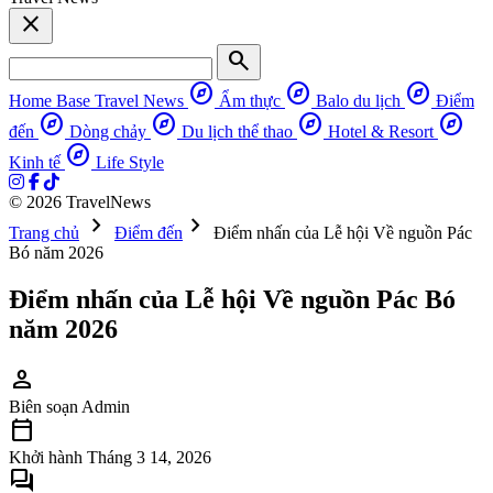
close
search
explore
explore
explore
Home Base
Travel News
Ẩm thực
Balo du lịch
Điểm
explore
explore
explore
explore
đến
Dòng chảy
Du lịch thể thao
Hotel & Resort
explore
Kinh tế
Life Style
© 2026 TravelNews
chevron_right
chevron_right
Trang chủ
Điểm đến
Điểm nhấn của Lễ hội Về nguồn Pác
Bó năm 2026
Điểm nhấn của Lễ hội Về nguồn Pác Bó
năm 2026
person
Biên soạn
Admin
calendar_today
Khởi hành
Tháng 3 14, 2026
forum