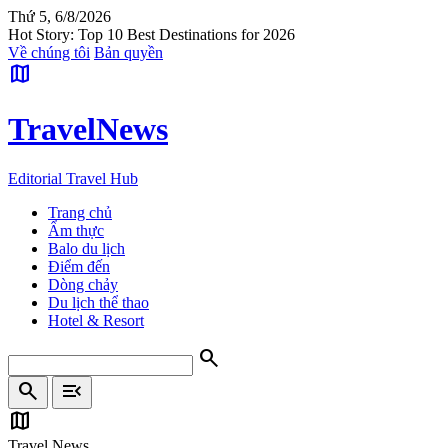
Thứ 5, 6/8/2026
Hot Story: Top 10 Best Destinations for 2026
Về chúng tôi
Bản quyền
map
Travel
News
Editorial Travel Hub
Trang chủ
Ẩm thực
Balo du lịch
Điểm đến
Dòng chảy
Du lịch thể thao
Hotel & Resort
search
search
menu_open
map
Travel News