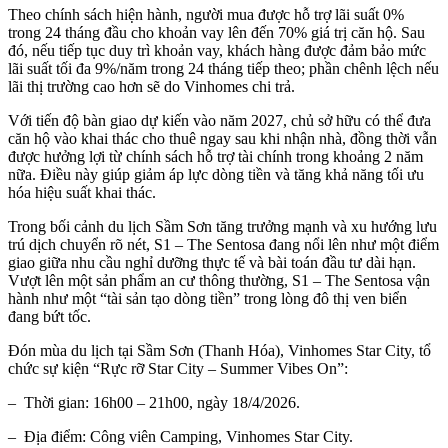
Theo chính sách hiện hành, người mua được hỗ trợ lãi suất 0%
trong 24 tháng đầu cho khoản vay lên đến 70% giá trị căn hộ. Sau
đó, nếu tiếp tục duy trì khoản vay, khách hàng được đảm bảo mức
lãi suất tối đa 9%/năm trong 24 tháng tiếp theo; phần chênh lệch nếu
lãi thị trường cao hơn sẽ do Vinhomes chi trả.
Với tiến độ bàn giao dự kiến vào năm 2027, chủ sở hữu có thể đưa
căn hộ vào khai thác cho thuê ngay sau khi nhận nhà, đồng thời vẫn
được hưởng lợi từ chính sách hỗ trợ tài chính trong khoảng 2 năm
nữa. Điều này giúp giảm áp lực dòng tiền và tăng khả năng tối ưu
hóa hiệu suất khai thác.
Trong bối cảnh du lịch Sầm Sơn tăng trưởng mạnh và xu hướng lưu
trú dịch chuyển rõ nét, S1 – The Sentosa đang nổi lên như một điểm
giao giữa nhu cầu nghỉ dưỡng thực tế và bài toán đầu tư dài hạn.
Vượt lên một sản phẩm an cư thông thường, S1 – The Sentosa vận
hành như một “tài sản tạo dòng tiền” trong lòng đô thị ven biển
đang bứt tốc.
Đón mùa du lịch tại Sầm Sơn (Thanh Hóa), Vinhomes Star City, tổ
chức sự kiện “Rực rỡ Star City – Summer Vibes On”:
– Thời gian: 16h00 – 21h00, ngày 18/4/2026.
– Địa điểm: Công viên Camping, Vinhomes Star City.