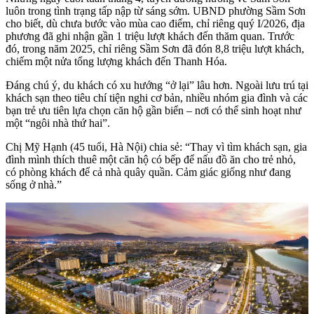
luôn trong tình trạng tấp nập từ sáng sớm. UBND phường Sầm Sơn
cho biết, dù chưa bước vào mùa cao điểm, chỉ riêng quý I/2026, địa
phương đã ghi nhận gần 1 triệu lượt khách đến thăm quan. Trước
đó, trong năm 2025, chỉ riêng Sầm Sơn đã đón 8,8 triệu lượt khách,
chiếm một nửa tổng lượng khách đến Thanh Hóa.
Đáng chú ý, du khách có xu hướng “ở lại” lâu hơn. Ngoài lưu trú tại
khách sạn theo tiêu chí tiện nghi cơ bản, nhiều nhóm gia đình và các
bạn trẻ ưu tiên lựa chọn căn hộ gần biển – nơi có thể sinh hoạt như
một “ngôi nhà thứ hai”.
Chị Mỹ Hạnh (45 tuổi, Hà Nội) chia sẻ: “Thay vì tìm khách sạn, gia
đình mình thích thuê một căn hộ có bếp để nấu đồ ăn cho trẻ nhỏ,
có phòng khách để cả nhà quây quần. Cảm giác giống như đang
sống ở nhà.”