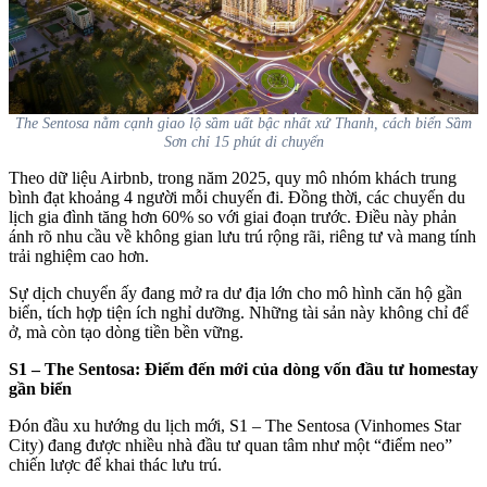
The Sentosa nằm cạnh giao lộ sầm uất bậc nhất xứ Thanh, cách biển Sầm
Sơn chỉ 15 phút di chuyển
Theo dữ liệu Airbnb, trong năm 2025, quy mô nhóm khách trung
bình đạt khoảng 4 người mỗi chuyến đi. Đồng thời, các chuyến du
lịch gia đình tăng hơn 60% so với giai đoạn trước. Điều này phản
ánh rõ nhu cầu về không gian lưu trú rộng rãi, riêng tư và mang tính
trải nghiệm cao hơn.
Sự dịch chuyển ấy đang mở ra dư địa lớn cho mô hình căn hộ gần
biển, tích hợp tiện ích nghỉ dưỡng. Những tài sản này không chỉ để
ở, mà còn tạo dòng tiền bền vững.
S1 – The Sentosa: Điểm đến mới của dòng vốn đầu tư homestay
gần biển
Đón đầu xu hướng du lịch mới, S1 – The Sentosa (Vinhomes Star
City) đang được nhiều nhà đầu tư quan tâm như một “điểm neo”
chiến lược để khai thác lưu trú.