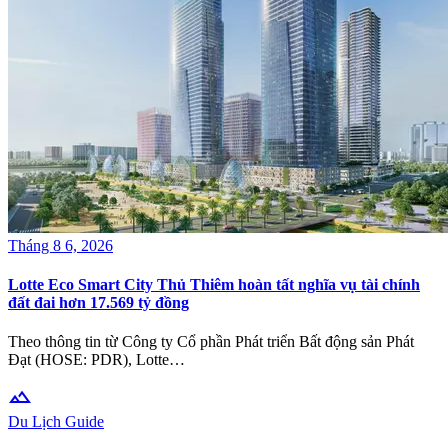
Tháng 8 6, 2026
Lotte Eco Smart City Thủ Thiêm hoàn tất nghĩa vụ tài chính
đất đai hơn 17.569 tỷ đồng
Theo thông tin từ Công ty Cổ phần Phát triển Bất động sản Phát
Đạt (HOSE: PDR), Lotte…
terrain
Du Lịch Guide