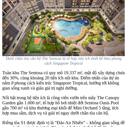
Dưới chân tòa căn hộ The Sentosa là tổ hợp tiện ích thiết kế theo phong
cách Singapore Tropical
Toàn khu The Sentosa có quy mô 19.337 m², mật độ xây dựng chưa
đến 30%, cùng khoảng 20 tiện ích nội khu. Điểm nhấn của dự án
nằm ở phong cách kiến trúc Singapore Tropical, hướng tới không
gian sống xanh và giàu giá trị nghỉ dưỡng.
Nổi bật trong hệ tiện ích là công viên vườn trên mây The Canopy
Garden gần 1.000 m², tổ hợp hồ bơi nhiệt đới Sentosa Oasis Pool
gần 700 m² và khu thương mại khối đế Mini Orchard 5 tầng, tích
hợp mua sắm, dịch vụ và giải trí ngay dưới chân tòa căn hộ.
Riêng tòa S1 được định vị là “Đảo An Nhiên” – không gian sống đề