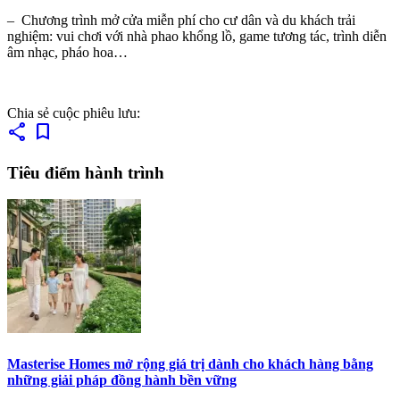
– Chương trình mở cửa miễn phí cho cư dân và du khách trải
nghiệm: vui chơi với nhà phao khổng lồ, game tương tác, trình diễn
âm nhạc, pháo hoa…
Chia sẻ cuộc phiêu lưu:
share
bookmark
Tiêu điểm hành trình
Masterise Homes mở rộng giá trị dành cho khách hàng bằng
những giải pháp đồng hành bền vững