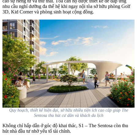
cao sự riêng tư và thư thái. Tòa căn hộ được thiết kế để đáp ứng
nhu cầu nghỉ dưỡng đa thế hệ khi ngay nội tòa sở hữu phòng Golf
3D, Kid Corner và phòng sinh hoạt cộng đồng.
Quy hoạch, thiết kế hiện đại, sở hữu nhiều tiện ích cao cấp giúp The
Sentosa thu hút cư dân và khách du lịch
Không chỉ hấp dẫn ở góc độ khai thác, S1 – The Sentosa còn thu
hút nhà đầu tư nhờ yếu tố tài chính.