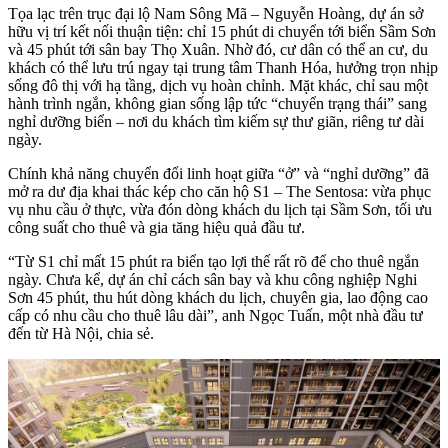
Tọa lạc trên trục đại lộ Nam Sông Mã – Nguyễn Hoàng, dự án sở
hữu vị trí kết nối thuận tiện: chỉ 15 phút di chuyển tới biển Sầm Sơn
và 45 phút tới sân bay Thọ Xuân. Nhờ đó, cư dân có thể an cư, du
khách có thể lưu trú ngay tại trung tâm Thanh Hóa, hưởng trọn nhịp
sống đô thị với hạ tầng, dịch vụ hoàn chỉnh. Mặt khác, chỉ sau một
hành trình ngắn, không gian sống lập tức “chuyển trạng thái” sang
nghỉ dưỡng biển – nơi du khách tìm kiếm sự thư giãn, riêng tư dài
ngày.
Chính khả năng chuyển đổi linh hoạt giữa “ở” và “nghỉ dưỡng” đã
mở ra dư địa khai thác kép cho căn hộ S1 – The Sentosa: vừa phục
vụ nhu cầu ở thực, vừa đón dòng khách du lịch tại Sầm Sơn, tối ưu
công suất cho thuê và gia tăng hiệu quả đầu tư.
“Từ S1 chỉ mất 15 phút ra biển tạo lợi thế rất rõ để cho thuê ngắn
ngày. Chưa kể, dự án chỉ cách sân bay và khu công nghiệp Nghi
Sơn 45 phút, thu hút dòng khách du lịch, chuyên gia, lao động cao
cấp có nhu cầu cho thuê lâu dài”, anh Ngọc Tuấn, một nhà đầu tư
đến từ Hà Nội, chia sẻ.