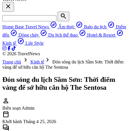
close
search
explore
explore
explore
Home Base
Travel News
Ẩm thực
Balo du lịch
Điểm
explore
explore
explore
explore
đến
Dòng chảy
Du lịch thể thao
Hotel & Resort
explore
Kinh tế
Life Style
© 2026 TravelNews
chevron_right
chevron_right
Trang chủ
Kinh tế
Đón sóng du lịch Sầm Sơn: Thời điểm
vàng để sở hữu căn hộ The Sentosa
Đón sóng du lịch Sầm Sơn: Thời điểm
vàng để sở hữu căn hộ The Sentosa
person
Biên soạn
Admin
calendar_today
Khởi hành
Tháng 4 25, 2026
forum