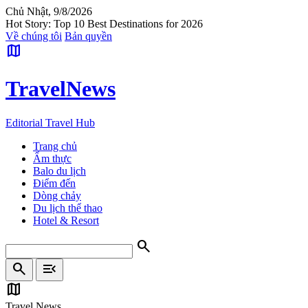
Chủ Nhật, 9/8/2026
Hot Story: Top 10 Best Destinations for 2026
Về chúng tôi
Bản quyền
map
Travel
News
Editorial Travel Hub
Trang chủ
Ẩm thực
Balo du lịch
Điểm đến
Dòng chảy
Du lịch thể thao
Hotel & Resort
search
search
menu_open
map
Travel News