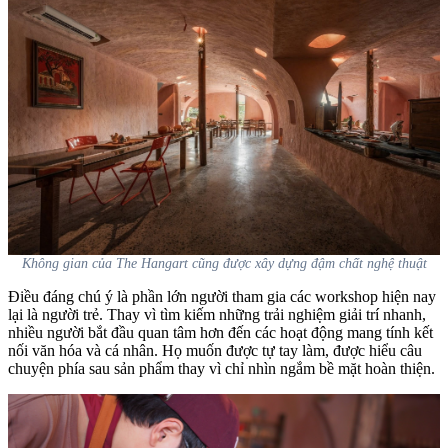
Không gian của The Hangart cũng được xây dựng đậm chất nghệ thuật
Điều đáng chú ý là phần lớn người tham gia các workshop hiện nay
lại là người trẻ. Thay vì tìm kiếm những trải nghiệm giải trí nhanh,
nhiều người bắt đầu quan tâm hơn đến các hoạt động mang tính kết
nối văn hóa và cá nhân. Họ muốn được tự tay làm, được hiểu câu
chuyện phía sau sản phẩm thay vì chỉ nhìn ngắm bề mặt hoàn thiện.