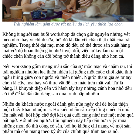
Trải nghiệm làm gốm được rất nhiều du lịch yêu thích lựa chọn
Không ít người sau buổi workshop đã chọn giữ nguyên những vết
méo nhỏ thay vì chỉnh sửa, bởi đó là dấu vết chân thật nhất của trải
nghiệm. Trong thời đại mọi món đồ đều có thể được sản xuất hàng
loạt với độ hoàn thiện gần như tuyệt đối, việc tự tay làm ra một
chiếc chén không cân đối bỗng trở thành điều đáng nhớ hơn cả.
Nếu workshop gốm mang màu sắc của sự mộc mạc và chậm rãi, thì
trải nghiệm nhuộm lụa thiên nhiên lại giống một cuộc chơi giàu tính
ngẫu hứng giữa con người và thiên nhiên. Người tham gia sẽ tự tay
chọn lá cây, hoa hay vỏ thực vật để tạo màu trên mặt vải. Từ lá
bàng, lá khuynh diệp đến vỏ hành tây hay những cánh hoa nhỏ đều
có thể để lại dấu ấn riêng sau quá trình hấp nhuộm.
Nhiều du khách nước ngoài dành gần nửa ngày chỉ để hoàn thiện
một chiếc khăn nhuộm lá. Họ kiên nhẫn sắp xếp từng chiếc lá nhỏ
lên mặt vải, hồi hộp chờ đợi kết quả cuối cùng như mở một món quà
bất ngờ. Với nhiều người, trải nghiệm này hấp dẫn hơn việc mua
những món đồ thủ công có sẵn, bởi họ không chỉ mang về một sản
phẩm mà còn mang theo ký ức của chính quá trình tạo ra nó.