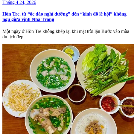
Tháng 4 24, 2026
Hòn Tre, từ “ốc đảo nghỉ dưỡng” đến “kinh đô lễ hội” không
ngủ giữa vịnh Nha Trang
Một ngày ở Hòn Tre không khép lại khi mặt trời lặn Bước vào mùa
du lịch đẹp…