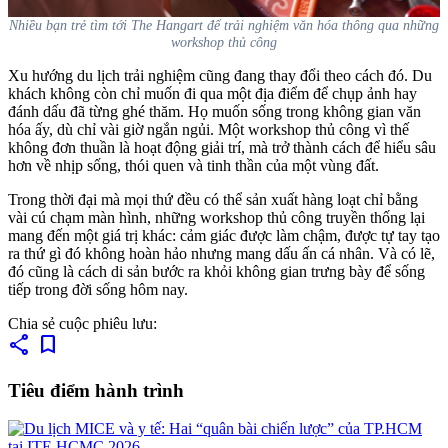
Nhiều bạn trẻ tìm tới The Hangart để trải nghiệm văn hóa thông qua những
workshop thủ công
Xu hướng du lịch trải nghiệm cũng đang thay đổi theo cách đó. Du
khách không còn chỉ muốn đi qua một địa điểm để chụp ảnh hay
đánh dấu đã từng ghé thăm. Họ muốn sống trong không gian văn
hóa ấy, dù chỉ vài giờ ngắn ngủi. Một workshop thủ công vì thế
không đơn thuần là hoạt động giải trí, mà trở thành cách để hiểu sâu
hơn về nhịp sống, thói quen và tinh thần của một vùng đất.
Trong thời đại mà mọi thứ đều có thể sản xuất hàng loạt chỉ bằng
vài cú chạm màn hình, những workshop thủ công truyền thống lại
mang đến một giá trị khác: cảm giác được làm chậm, được tự tay tạo
ra thứ gì đó không hoàn hảo nhưng mang dấu ấn cá nhân. Và có lẽ,
đó cũng là cách di sản bước ra khỏi không gian trưng bày để sống
tiếp trong đời sống hôm nay.
Chia sẻ cuộc phiêu lưu:
share
bookmark
Tiêu điểm hành trình