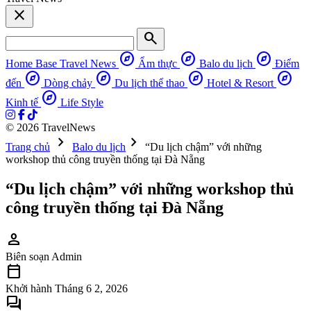
close
search
explore
explore
explore
Home Base
Travel News
Ẩm thực
Balo du lịch
Điểm
explore
explore
explore
explore
đến
Dòng chảy
Du lịch thể thao
Hotel & Resort
explore
Kinh tế
Life Style
© 2026 TravelNews
chevron_right
chevron_right
Trang chủ
Balo du lịch
“Du lịch chậm” với những
workshop thủ công truyền thống tại Đà Nẵng
“Du lịch chậm” với những workshop thủ
công truyền thống tại Đà Nẵng
person
Biên soạn
Admin
calendar_today
Khởi hành
Tháng 6 2, 2026
forum