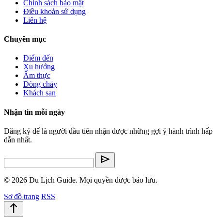
Chính sách bảo mật
Điều khoản sử dụng
Liên hệ
Chuyên mục
Điểm đến
Xu hướng
Ẩm thực
Dòng chảy
Khách sạn
Nhận tin mỗi ngày
Đăng ký để là người đầu tiên nhận được những gợi ý hành trình hấp
dẫn nhất.
send
© 2026 Du Lịch Guide. Mọi quyền được bảo lưu.
Sơ đồ trang
RSS
north