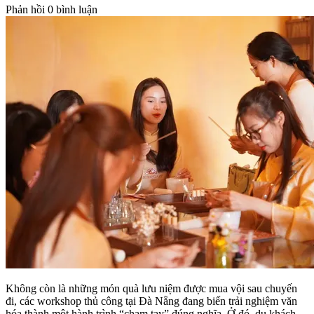
Phản hồi
0 bình luận
Không còn là những món quà lưu niệm được mua vội sau chuyến
đi, các workshop thủ công tại Đà Nẵng đang biến trải nghiệm văn
hóa thành một hành trình “chạm tay” đúng nghĩa. Ở đó, du khách