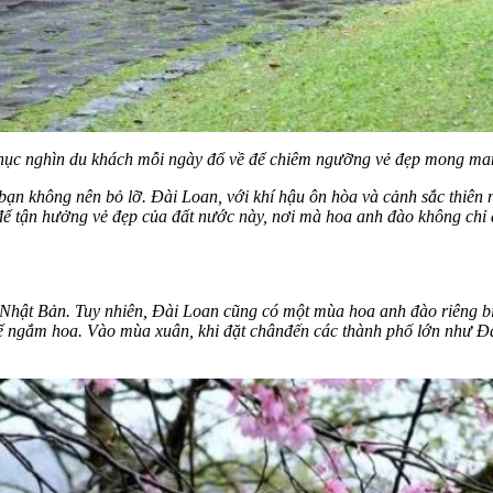
hục nghìn du khách mỗi ngày đổ về để chiêm ngưỡng vẻ đẹp mong man
bạn không nên bỏ lỡ. Đài Loan, với khí hậu ôn hòa và cảnh sắc thiê
để tận hưởng vẻ đẹp của đất nước này, nơi mà hoa anh đào không chỉ
Nhật Bản. Tuy nhiên, Đài Loan cũng có một mùa hoa anh đào riêng bi
ể ngắm hoa. Vào mùa xuân, khi đặt chân
đến các thành phố lớn như Đ