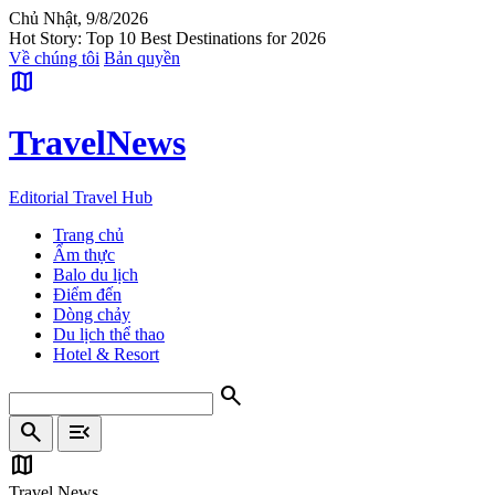
Chủ Nhật, 9/8/2026
Hot Story: Top 10 Best Destinations for 2026
Về chúng tôi
Bản quyền
map
Travel
News
Editorial Travel Hub
Trang chủ
Ẩm thực
Balo du lịch
Điểm đến
Dòng chảy
Du lịch thể thao
Hotel & Resort
search
search
menu_open
map
Travel News