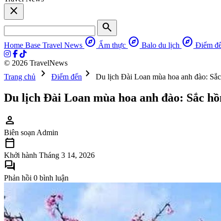
close
search
explore
explore
explore
Home Base
Travel News
Ẩm thực
Balo du lịch
Điểm đ
© 2026 TravelNews
chevron_right
chevron_right
Trang chủ
Điểm đến
Du lịch Đài Loan mùa hoa anh đào: Sắ
Du lịch Đài Loan mùa hoa anh đào: Sắc hồ
person
Biên soạn
Admin
calendar_today
Khởi hành
Tháng 3 14, 2026
forum
Phản hồi
0 bình luận