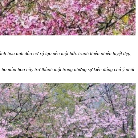
nh hoa anh đào nở rộ tạo nên một bức tranh thiên nhiên tuyệt đẹp,
ho mùa hoa này trở thành một trong những sự kiện đáng chú ý nhất