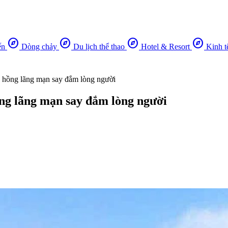
explore
explore
explore
explore
ến
Dòng chảy
Du lịch thể thao
Hotel & Resort
Kinh t
c hồng lãng mạn say đắm lòng người
ng lãng mạn say đắm lòng người