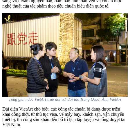
sang Việt Nam nguyên bản, đảm bảo tính toàn vẹn và chuẩn mực
nghệ thuật của tác phẩm theo tiêu chuẩn biểu diễn quốc tế.
Tổng giám đốc VietArt trao đổi với đối tác Trung Quốc. Ảnh VietArt
Đại diện VietArt cho biết, các công tác chuẩn bị đang được triển
khai đồng thời, từ thủ tục visa, vé máy bay, khách sạn, vận chuyển
thiết bị, thi công sân khấu đến bố trí lịch tập luyện và tổng duyệt tại
Việt Nam.