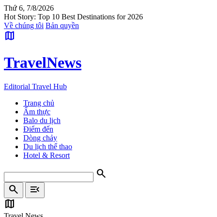
Thứ 6, 7/8/2026
Hot Story: Top 10 Best Destinations for 2026
Về chúng tôi
Bản quyền
map
Travel
News
Editorial Travel Hub
Trang chủ
Ẩm thực
Balo du lịch
Điểm đến
Dòng chảy
Du lịch thể thao
Hotel & Resort
search
search
menu_open
map
Travel News