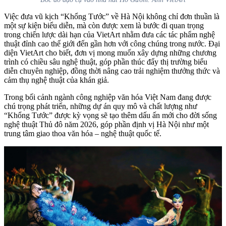
Việc đưa vũ kịch “Khổng Tước” về Hà Nội không chỉ đơn thuần là
một sự kiện biểu diễn, mà còn được xem là bước đi quan trọng
trong chiến lược dài hạn của VietArt nhằm đưa các tác phẩm nghệ
thuật đỉnh cao thế giới đến gần hơn với công chúng trong nước. Đại
diện VietArt cho biết, đơn vị mong muốn xây dựng những chương
trình có chiều sâu nghệ thuật, góp phần thúc đẩy thị trường biểu
diễn chuyên nghiệp, đồng thời nâng cao trải nghiệm thưởng thức và
cảm thụ nghệ thuật của khán giả.
Trong bối cảnh ngành công nghiệp văn hóa Việt Nam đang được
chú trọng phát triển, những dự án quy mô và chất lượng như
“Khổng Tước” được kỳ vọng sẽ tạo thêm dấu ấn mới cho đời sống
nghệ thuật Thủ đô năm 2026, góp phần định vị Hà Nội như một
trung tâm giao thoa văn hóa – nghệ thuật quốc tế.