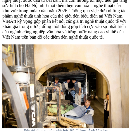
nghệ thuật được đầu tư bài bản, mà còn hướng tới mục tiêu gia tăng
sức hút cho Hà Nội như một điểm hẹn văn hóa – nghệ thuật của
khu vực trong mùa xuân năm 2026. Thông qua việc đưa những tác
phẩm nghệ thuật tinh hoa của thế giới đến biểu diễn tại Việt Nam,
VietArt kỳ vọng góp phần kết nối các giá trị nghệ thuật quốc tế với
khán giả trong nước, đồng thời đóng góp tích cực vào sự phát triển
của ngành công nghiệp văn hóa và từng bước nâng cao vị thế của
Việt Nam trên bản đồ các điểm đến nghệ thuật quốc tế.
Bốc dỡ đạo cụ vào nhà hát Hồ Gươm. Ảnh VietArt