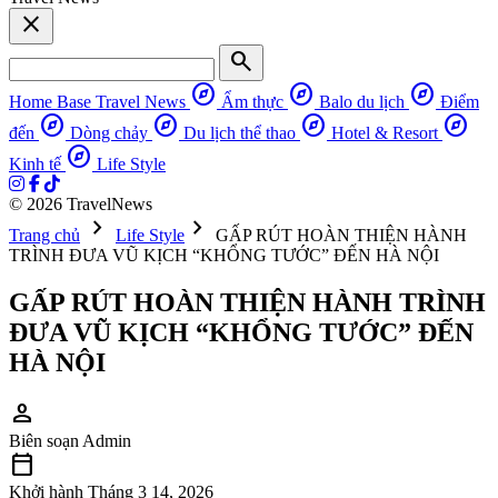
close
search
explore
explore
explore
Home Base
Travel News
Ẩm thực
Balo du lịch
Điểm
explore
explore
explore
explore
đến
Dòng chảy
Du lịch thể thao
Hotel & Resort
explore
Kinh tế
Life Style
© 2026 TravelNews
chevron_right
chevron_right
Trang chủ
Life Style
GẤP RÚT HOÀN THIỆN HÀNH
TRÌNH ĐƯA VŨ KỊCH “KHỔNG TƯỚC” ĐẾN HÀ NỘI
GẤP RÚT HOÀN THIỆN HÀNH TRÌNH
ĐƯA VŨ KỊCH “KHỔNG TƯỚC” ĐẾN
HÀ NỘI
person
Biên soạn
Admin
calendar_today
Khởi hành
Tháng 3 14, 2026