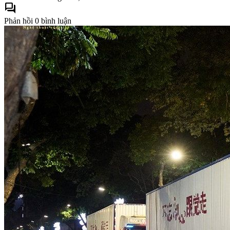
forum
Phản hồi
0 bình luận