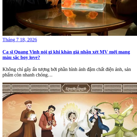
Tháng 7 18, 2026
Ca sĩ Quang Vinh nói gì khi khán giả nhận xét MV mới mang
màu sắc boy love?
Không chỉ gây ấn tượng bởi phần hình ảnh đậm chất điện ảnh, sản
phẩm còn nhanh chóng…