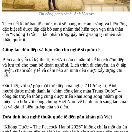
Thi công pano sảnh. Ảnh VietArt
Theo tiết lộ từ ban tổ chức, một số hạng mục ánh sáng và hiệu ứng
đặc biệt sẽ được lắp đặt bổ sung nhằm thể hiện trọn vẹn tinh thần
của “Khổng Tước” – tác phẩm từng gây tiếng vang tại nhiều sân
khấu quốc tế.
Công tác đón tiếp và hậu cần cho nghệ sĩ quốc tế
Bên cạnh yếu tố kỹ thuật, VietArt còn chuẩn bị kế hoạch đón tiếp
và lưu trú cho toàn bộ đoàn nghệ sĩ. Lịch trình di chuyển, ăn ở, tập
luyện, chăm sóc y tế và đảm bảo an ninh đều được xây dựng chi
tiết.
Đặc biệt, với sự góp mặt trực tiếp của nghệ sĩ Dương Lệ Bình –
người được mệnh danh là “chim công làng múa Trung Quốc” –
công tác truyền thông cũng được triển khai song song nhằm giới
thiệu sâu hơn với công chúng Việt Nam về hành trình sáng tạo của
bà và giá trị biểu tượng của vở diễn.
Đưa tinh hoa nghệ thuật quốc tế đến gần khán giả Việt
“Khổng Tước – The Peacock Hanoi 2026” không chỉ là một dự án