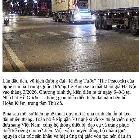
Lần đầu tiên, vũ kịch đương đại “Khổng Tước” (The Peacock) của
nghệ sĩ múa Trung Quốc Dương Lệ Bình sẽ ra mắt khán giả Hà Nội
vào tháng 3/2026. Chương trình dự kiến diễn ra từ ngày 6–8/3 tại
Nhà hát Hồ Gươm – không gian biểu diễn hiện đại nằm bên hồ
Hoàn Kiếm, trung tâm Thủ đô.
Phía sau một sự kiện nghệ thuật quy mô là quá trình chuẩn bị kéo
dài nhiều tháng. Toàn bộ ê-kíp gần 70 nghệ sĩ và kỹ thuật viên được
đưa sang Việt Nam, cùng hệ thống thiết bị, đạo cụ và trang phục
thiết kế riêng cho vở diễn. Việc vận chuyển đồng bộ nhằm giữ
nguyên cấu trúc sân khấu và hiệu ứng thị giác vốn tạo nên dấu ấn