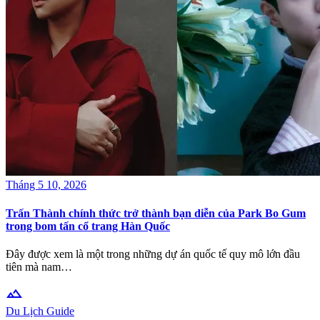
Tháng 5 10, 2026
Trấn Thành chính thức trở thành bạn diễn của Park Bo Gum
trong bom tấn cổ trang Hàn Quốc
Đây được xem là một trong những dự án quốc tế quy mô lớn đầu
tiên mà nam…
terrain
Du Lịch Guide