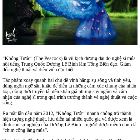
“Khổng Tước” (The Peacock) là vũ kịch đương đại do nghệ sĩ múa
nổi tiếng Trung Quốc Dương Lệ Bình làm Tổng Biên đạo, Giám
đốc nghệ thuật và diễn viên đặc biệt.
Tác phẩm xoay quanh hai chủ đề vĩnh hằng: sự sống và tình yêu,
dùng ngôn ngữ sân khấu để diễn tả những cảm xúc chung của nhân
loại, đồng thời truyền tải đến khán giả những suy ngẫm và cảm
nhận của nghệ sĩ trong quá trình trưởng thành về nghệ thuật và cuộc
sống.
Ra mắt lần đầu năm 2012, “Khổng Tước” nhanh chóng trở thành
hiện tượng nghệ thuật, lưu diễn tại nhiều quốc gia và được xem là
đỉnh cao sự nghiệp của Dương Lệ Bình – người được mệnh danh là
“chim công làng múa”.