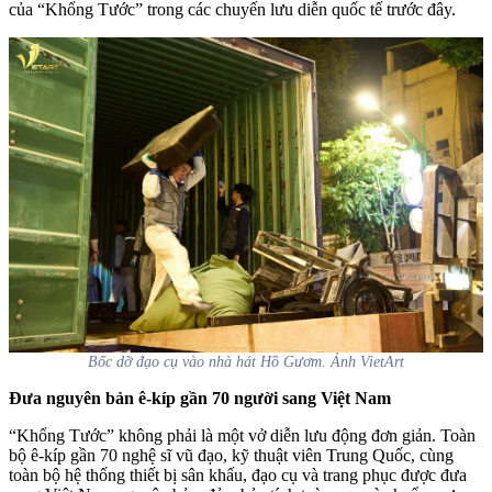
của “Khổng Tước” trong các chuyến lưu diễn quốc tế trước đây.
Bốc dỡ đạo cụ vào nhà hát Hồ Gươm. Ảnh VietArt
Đưa nguyên bản ê-kíp gần 70 người sang Việt Nam
“Khổng Tước” không phải là một vở diễn lưu động đơn giản. Toàn
bộ ê-kíp gần 70 nghệ sĩ vũ đạo, kỹ thuật viên Trung Quốc, cùng
toàn bộ hệ thống thiết bị sân khấu, đạo cụ và trang phục được đưa