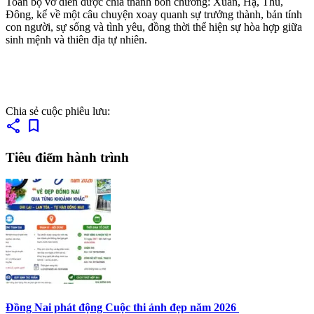
Toàn bộ vở diễn được chia thành bốn chương: Xuân, Hạ, Thu,
Đông, kể về một câu chuyện xoay quanh sự trưởng thành, bản tính
con người, sự sống và tình yêu, đồng thời thể hiện sự hòa hợp giữa
sinh mệnh và thiên địa tự nhiên.
Chia sẻ cuộc phiêu lưu:
share
bookmark
Tiêu điểm hành trình
Đồng Nai phát động Cuộc thi ảnh đẹp năm 2026