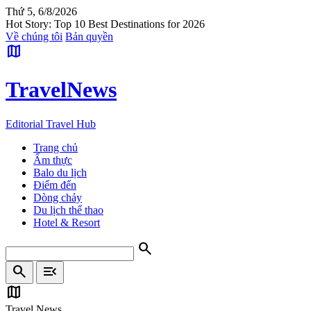
Thứ 5, 6/8/2026
Hot Story: Top 10 Best Destinations for 2026
Về chúng tôi
Bản quyền
map
Travel
News
Editorial Travel Hub
Trang chủ
Ẩm thực
Balo du lịch
Điểm đến
Dòng chảy
Du lịch thể thao
Hotel & Resort
search
search
menu_open
map
Travel News