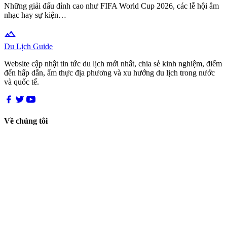
Những giải đấu đỉnh cao như FIFA World Cup 2026, các lễ hội âm
nhạc hay sự kiện…
terrain
Du Lịch Guide
Website cập nhật tin tức du lịch mới nhất, chia sẻ kinh nghiệm, điểm
đến hấp dẫn, ẩm thực địa phương và xu hướng du lịch trong nước
và quốc tế.
Về chúng tôi
Giới thiệu
Chính sách bảo mật
Điều khoản sử dụng
Liên hệ
Chuyên mục
Điểm đến
Xu hướng
Ẩm thực