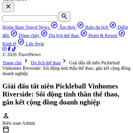
close
search
explore
explore
explore
Home Base
Travel News
Ẩm thực
Balo du lịch
Điểm
explore
explore
explore
explore
đến
Dòng chảy
Du lịch thể thao
Hotel & Resort
explore
Kinh tế
Life Style
© 2026 TravelNews
chevron_right
chevron_right
Trang chủ
Du lịch thể thao
Giải đấu tất niên Pickleball
Vinhomes Riverside: Sôi động tinh thần thể thao, gắn kết cộng đồng
doanh nghiệp
Giải đấu tất niên Pickleball Vinhomes
Riverside: Sôi động tinh thần thể thao,
gắn kết cộng đồng doanh nghiệp
person
Biên soạn
Admin
calendar_today