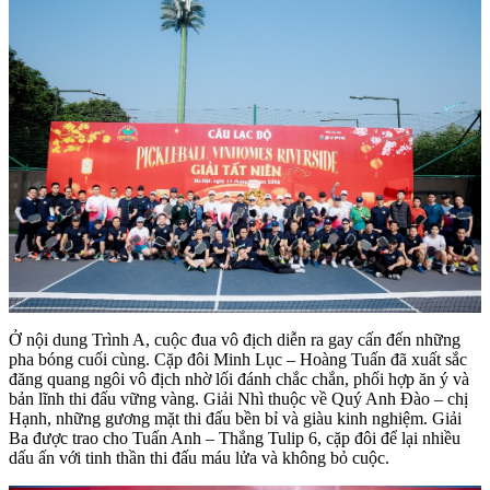
Ở nội dung Trình A, cuộc đua vô địch diễn ra gay cấn đến những
pha bóng cuối cùng. Cặp đôi Minh Lục – Hoàng Tuấn đã xuất sắc
đăng quang ngôi vô địch nhờ lối đánh chắc chắn, phối hợp ăn ý và
bản lĩnh thi đấu vững vàng. Giải Nhì thuộc về Quý Anh Đào – chị
Hạnh, những gương mặt thi đấu bền bỉ và giàu kinh nghiệm. Giải
Ba được trao cho Tuấn Anh – Thắng Tulip 6, cặp đôi để lại nhiều
dấu ấn với tinh thần thi đấu máu lửa và không bỏ cuộc.