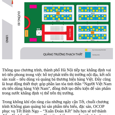
Thông qua chương trình, thành phố Hà Nội tiếp tục khẳng định vai
trò tiên phong trong việc hỗ trợ phát triển thị trường nội địa, kết nối
sản xuất – tiêu dùng và quảng bá thương hiệu hàng Việt. Đây cũng
là hoạt động thiết thực góp phần lan tỏa tinh thần “Người Việt Nam
ưu tiên dùng hàng Việt Nam”, đồng thời tạo điều kiện để sản phẩm
trong nước khẳng định vị thế trên thị trường.
Trong không khí rộn ràng của những ngày cận Tết, chuỗi chương
trình Không gian quảng bá sản phẩm tiêu biểu, đặc sản, OCOP
phục vụ Tết Bính Ngọ – “Xuân Đoàn Kết” hứa hẹn sẽ trở thành