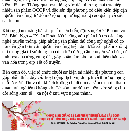
kiếm đối tác. Thông qua hoạt động xúc tiến thương mại trực tiếp,
nhiều sản phẩm OCOP và đặc sản địa phương có điều kiện tiếp cận
người tiêu dùng, từ đó mở rộng thị trường, nâng cao giá trị và sức
cạnh tranh.
Không gian quảng bá sản phẩm tiêu biểu, đặc sản, OCOP phục vụ
Tết Bính Ngọ – “Xuân Đoàn Kết” cũng góp phần hỗ trợ các làng
nghề truyền thống, giúp những sản phẩm thủ công mỹ nghệ có cơ
hội đến gần hơn với người tiêu dùng hiện đại. Mỗi sản phẩm không
chỉ mang giá trị sử dụng mà còn chứa đựng câu chuyện văn hóa, nét
tinh hoa của từng vùng đất, góp phần làm phong phú thêm bản sắc
văn hóa trong dịp Tết cổ truyền.
Bên cạnh đó, việc tổ chức chuỗi sự kiện tại nhiều địa phương còn
góp phần thúc đẩy các hoạt động dịch vụ, du lịch và thương mại tại
chỗ. Người dân và du khách không chỉ đến mua sắm mà còn tham
quan, trải nghiệm không khí Tết sớm, từ đó tạo thêm sức sống cho
đời sống kinh tế – xã hội ở khu vực ngoại thành.