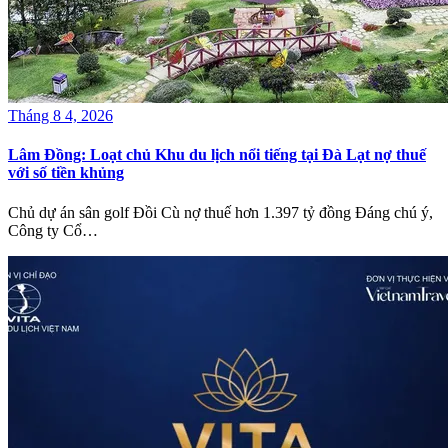
Tháng 8 4, 2026
Lâm Đồng: Loạt chủ Khu du lịch nổi tiếng tại Đà Lạt nợ thuế
với số tiền khủng
Chủ dự án sân golf Đồi Cù nợ thuế hơn 1.397 tỷ đồng Đáng chú ý,
Công ty Cổ…