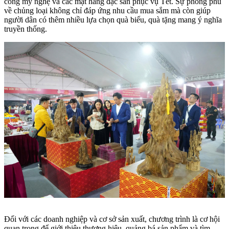
công mỹ nghệ và các mặt hàng đặc sản phục vụ Tết. Sự phong phú
về chủng loại không chỉ đáp ứng nhu cầu mua sắm mà còn giúp
người dân có thêm nhiều lựa chọn quà biếu, quà tặng mang ý nghĩa
truyền thống.
Đối với các doanh nghiệp và cơ sở sản xuất, chương trình là cơ hội
quan trọng để giới thiệu thương hiệu, quảng bá sản phẩm và tìm