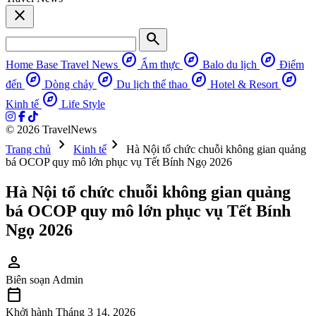
close
search
explore
explore
explore
Home Base
Travel News
Ẩm thực
Balo du lịch
Điểm
explore
explore
explore
explore
đến
Dòng chảy
Du lịch thể thao
Hotel & Resort
explore
Kinh tế
Life Style
© 2026 TravelNews
chevron_right
chevron_right
Trang chủ
Kinh tế
Hà Nội tổ chức chuỗi không gian quảng
bá OCOP quy mô lớn phục vụ Tết Bính Ngọ 2026
Hà Nội tổ chức chuỗi không gian quảng
bá OCOP quy mô lớn phục vụ Tết Bính
Ngọ 2026
person
Biên soạn
Admin
calendar_today
Khởi hành
Tháng 3 14, 2026