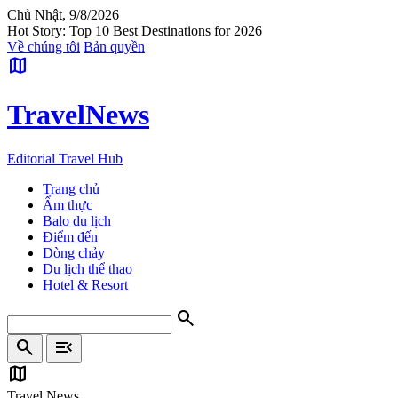
Chủ Nhật, 9/8/2026
Hot Story: Top 10 Best Destinations for 2026
Về chúng tôi
Bản quyền
map
Travel
News
Editorial Travel Hub
Trang chủ
Ẩm thực
Balo du lịch
Điểm đến
Dòng chảy
Du lịch thể thao
Hotel & Resort
search
search
menu_open
map
Travel News