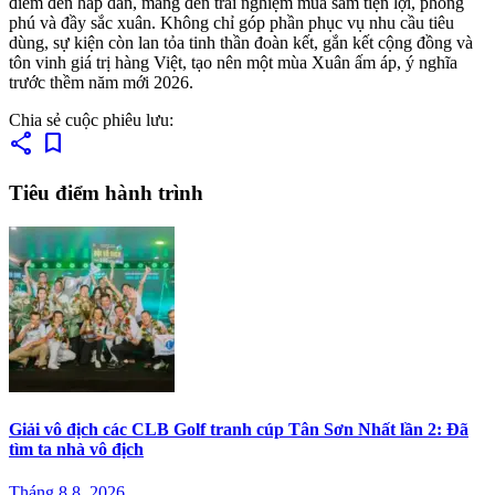
điểm đến hấp dẫn, mang đến trải nghiệm mua sắm tiện lợi, phong
phú và đầy sắc xuân. Không chỉ góp phần phục vụ nhu cầu tiêu
dùng, sự kiện còn lan tỏa tinh thần đoàn kết, gắn kết cộng đồng và
tôn vinh giá trị hàng Việt, tạo nên một mùa Xuân ấm áp, ý nghĩa
trước thềm năm mới 2026.
Chia sẻ cuộc phiêu lưu:
share
bookmark
Tiêu điểm hành trình
Giải vô địch các CLB Golf tranh cúp Tân Sơn Nhất lần 2: Đã
tìm ta nhà vô địch
Tháng 8 8, 2026