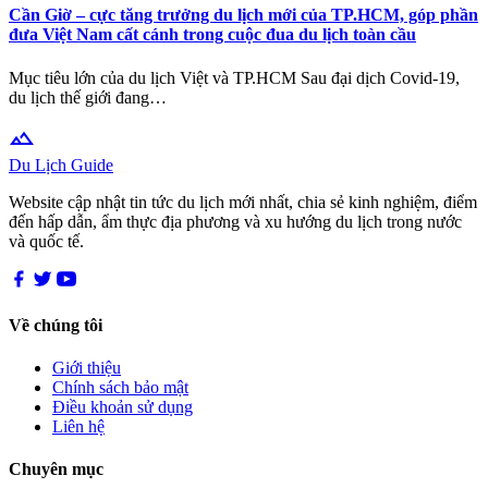
Cần Giờ – cực tăng trưởng du lịch mới của TP.HCM, góp phần
đưa Việt Nam cất cánh trong cuộc đua du lịch toàn cầu
Mục tiêu lớn của du lịch Việt và TP.HCM Sau đại dịch Covid-19,
du lịch thế giới đang…
terrain
Du Lịch Guide
Website cập nhật tin tức du lịch mới nhất, chia sẻ kinh nghiệm, điểm
đến hấp dẫn, ẩm thực địa phương và xu hướng du lịch trong nước
và quốc tế.
Về chúng tôi
Giới thiệu
Chính sách bảo mật
Điều khoản sử dụng
Liên hệ
Chuyên mục