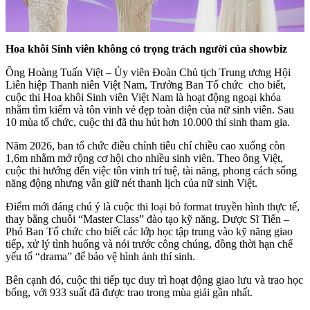
Hoa khôi Sinh viên không có trọng trách người của showbiz
Ông Hoàng Tuấn Việt – Ủy viên Đoàn Chủ tịch Trung ương Hội
Liên hiệp Thanh niên Việt Nam, Trưởng Ban Tổ chức cho biết,
cuộc thi Hoa khôi Sinh viên Việt Nam là hoạt động ngoại khóa
nhằm tìm kiếm và tôn vinh vẻ đẹp toàn diện của nữ sinh viên. Sau
10 mùa tổ chức, cuộc thi đã thu hút hơn 10.000 thí sinh tham gia.
Năm 2026, ban tổ chức điều chỉnh tiêu chí chiều cao xuống còn
1,6m nhằm mở rộng cơ hội cho nhiều sinh viên. Theo ông Việt,
cuộc thi hướng đến việc tôn vinh trí tuệ, tài năng, phong cách sống
năng động nhưng vẫn giữ nét thanh lịch của nữ sinh Việt.
Điểm mới đáng chú ý là cuộc thi loại bỏ format truyền hình thực tế,
thay bằng chuỗi “Master Class” đào tạo kỹ năng. Dược Sĩ Tiến –
Phó Ban Tổ chức cho biết các lớp học tập trung vào kỹ năng giao
tiếp, xử lý tình huống và nói trước công chúng, đồng thời hạn chế
yếu tố “drama” để bảo vệ hình ảnh thí sinh.
Bên cạnh đó, cuộc thi tiếp tục duy trì hoạt động giao lưu và trao học
bổng, với 933 suất đã được trao trong mùa giải gần nhất.