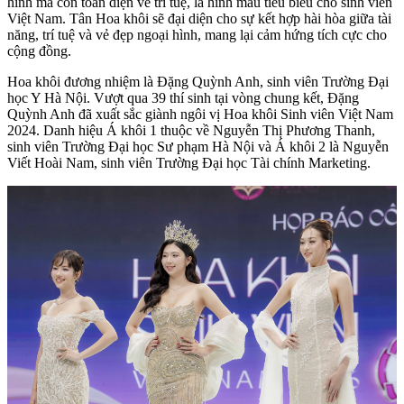
hình mà còn toàn diện về trí tuệ, là hình mẫu tiêu biểu cho sinh viên
Việt Nam. Tân Hoa khôi sẽ đại diện cho sự kết hợp hài hòa giữa tài
năng, trí tuệ và vẻ đẹp ngoại hình, mang lại cảm hứng tích cực cho
cộng đồng.
Hoa khôi đương nhiệm là Đặng Quỳnh Anh, sinh viên Trường Đại
học Y Hà Nội. Vượt qua 39 thí sinh tại vòng chung kết, Đặng
Quỳnh Anh đã xuất sắc giành ngôi vị Hoa khôi Sinh viên Việt Nam
2024. Danh hiệu Á khôi 1 thuộc về Nguyễn Thị Phương Thanh,
sinh viên Trường Đại học Sư phạm Hà Nội và Á khôi 2 là Nguyễn
Viết Hoài Nam, sinh viên Trường Đại học Tài chính Marketing.