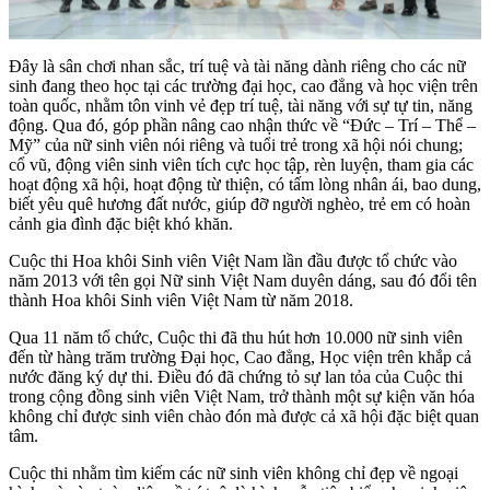
Đây là sân chơi nhan sắc, trí tuệ và tài năng dành riêng cho các nữ
sinh đang theo học tại các trường đại học, cao đẳng và học viện trên
toàn quốc, nhằm tôn vinh vẻ đẹp trí tuệ, tài năng với sự tự tin, năng
động. Qua đó, góp phần nâng cao nhận thức về “Đức – Trí – Thể –
Mỹ” của nữ sinh viên nói riêng và tuổi trẻ trong xã hội nói chung;
cổ vũ, động viên sinh viên tích cực học tập, rèn luyện, tham gia các
hoạt động xã hội, hoạt động từ thiện, có tấm lòng nhân ái, bao dung,
biết yêu quê hương đất nước, giúp đỡ người nghèo, trẻ em có hoàn
cảnh gia đình đặc biệt khó khăn.
Cuộc thi Hoa khôi Sinh viên Việt Nam lần đầu được tổ chức vào
năm 2013 với tên gọi Nữ sinh Việt Nam duyên dáng, sau đó đổi tên
thành Hoa khôi Sinh viên Việt Nam từ năm 2018.
Qua 11 năm tổ chức, Cuộc thi đã thu hút hơn 10.000 nữ sinh viên
đến từ hàng trăm trường Đại học, Cao đẳng, Học viện trên khắp cả
nước đăng ký dự thi. Điều đó đã chứng tỏ sự lan tỏa của Cuộc thi
trong cộng đồng sinh viên Việt Nam, trở thành một sự kiện văn hóa
không chỉ được sinh viên chào đón mà được cả xã hội đặc biệt quan
tâm.
Cuộc thi nhằm tìm kiếm các nữ sinh viên không chỉ đẹp về ngoại