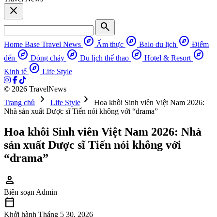
close
search
explore
explore
explore
Home Base
Travel News
Ẩm thực
Balo du lịch
Điểm
explore
explore
explore
explore
đến
Dòng chảy
Du lịch thể thao
Hotel & Resort
explore
Kinh tế
Life Style
© 2026 TravelNews
chevron_right
chevron_right
Trang chủ
Life Style
Hoa khôi Sinh viên Việt Nam 2026:
Nhà sản xuất Dược sĩ Tiến nói không với “drama”
Hoa khôi Sinh viên Việt Nam 2026: Nhà
sản xuất Dược sĩ Tiến nói không với
“drama”
person
Biên soạn
Admin
calendar_today
Khởi hành
Tháng 5 30, 2026