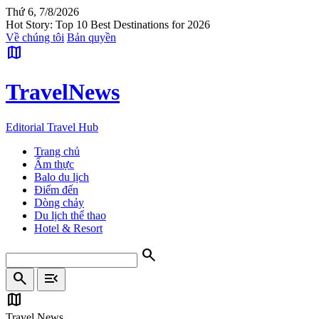
Thứ 6, 7/8/2026
Hot Story: Top 10 Best Destinations for 2026
Về chúng tôi
Bản quyền
map
Travel
News
Editorial Travel Hub
Trang chủ
Ẩm thực
Balo du lịch
Điểm đến
Dòng chảy
Du lịch thể thao
Hotel & Resort
search
search
menu_open
map
Travel News