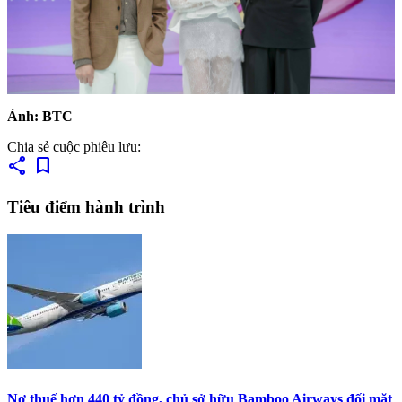
Ảnh: BTC
Chia sẻ cuộc phiêu lưu:
share
bookmark
Tiêu điểm hành trình
Nợ thuế hơn 440 tỷ đồng, chủ sở hữu Bamboo Airways đối mặt