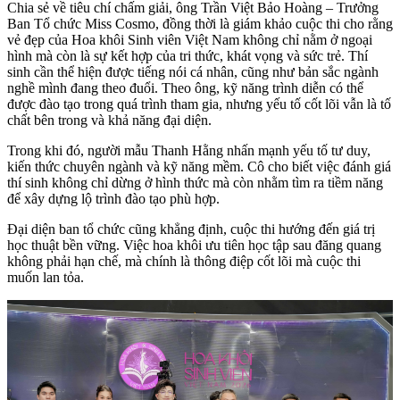
Chia sẻ về tiêu chí chấm giải, ông Trần Việt Bảo Hoàng – Trưởng
Ban Tổ chức Miss Cosmo, đồng thời là giám khảo cuộc thi cho rằng
vẻ đẹp của Hoa khôi Sinh viên Việt Nam không chỉ nằm ở ngoại
hình mà còn là sự kết hợp của tri thức, khát vọng và sức trẻ. Thí
sinh cần thể hiện được tiếng nói cá nhân, cũng như bản sắc ngành
nghề mình đang theo đuổi. Theo ông, kỹ năng trình diễn có thể
được đào tạo trong quá trình tham gia, nhưng yếu tố cốt lõi vẫn là tố
chất bên trong và khả năng đại diện.
Trong khi đó, người mẫu Thanh Hằng nhấn mạnh yếu tố tư duy,
kiến thức chuyên ngành và kỹ năng mềm. Cô cho biết việc đánh giá
thí sinh không chỉ dừng ở hình thức mà còn nhằm tìm ra tiềm năng
để xây dựng lộ trình đào tạo phù hợp.
Đại diện ban tổ chức cũng khẳng định, cuộc thi hướng đến giá trị
học thuật bền vững. Việc hoa khôi ưu tiên học tập sau đăng quang
không phải hạn chế, mà chính là thông điệp cốt lõi mà cuộc thi
muốn lan tỏa.