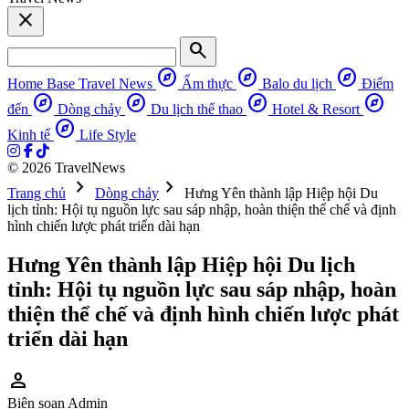
close
search
explore
explore
explore
Home Base
Travel News
Ẩm thực
Balo du lịch
Điểm
explore
explore
explore
explore
đến
Dòng chảy
Du lịch thể thao
Hotel & Resort
explore
Kinh tế
Life Style
© 2026 TravelNews
chevron_right
chevron_right
Trang chủ
Dòng chảy
Hưng Yên thành lập Hiệp hội Du
lịch tỉnh: Hội tụ nguồn lực sau sáp nhập, hoàn thiện thể chế và định
hình chiến lược phát triển dài hạn
Hưng Yên thành lập Hiệp hội Du lịch
tỉnh: Hội tụ nguồn lực sau sáp nhập, hoàn
thiện thể chế và định hình chiến lược phát
triển dài hạn
person
Biên soạn
Admin