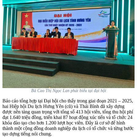
Bà Cao Thị Ngọc Lan phát biểu tại đại hội
Báo cáo tổng hợp tại Đại hội cho thấy trong giai đoạn 2021 – 2025,
hai Hiệp hội Du lịch Hưng Yên (cũ) và Thái Bình đã xây dựng
được nền tảng quan trọng với tổng số 413 hội viên, tổng thu hội phí
đạt 1.640 triệu đồng, triển khai 87 hoạt động xúc tiến và tổ chức 24
khóa đào tạo cho hơn 1.200 lượt học viên. Đây là cơ sở để hình
thành một cộng đồng doanh nghiệp du lịch có tổ chức và từng bước
tạo dựng tiếng nói chung.