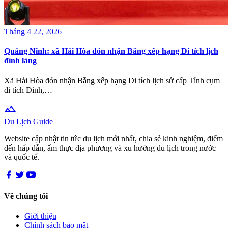
Tháng 4 22, 2026
Quảng Ninh: xã Hải Hòa đón nhận Bằng xếp hạng Di tích lịch
đình làng
Xã Hải Hòa đón nhận Bằng xếp hạng Di tích lịch sử cấp Tỉnh cụm
di tích Đình,…
terrain
Du Lịch Guide
Website cập nhật tin tức du lịch mới nhất, chia sẻ kinh nghiệm, điểm
đến hấp dẫn, ẩm thực địa phương và xu hướng du lịch trong nước
và quốc tế.
Về chúng tôi
Giới thiệu
Chính sách bảo mật