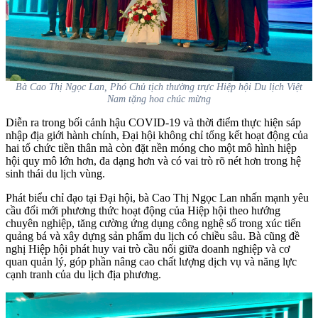
Bà Cao Thị Ngọc Lan, Phó Chủ tịch thường trực Hiệp hội Du lịch Việt
Nam tặng hoa chúc mừng
Diễn ra trong bối cảnh hậu COVID-19 và thời điểm thực hiện sáp
nhập địa giới hành chính, Đại hội không chỉ tổng kết hoạt động của
hai tổ chức tiền thân mà còn đặt nền móng cho một mô hình hiệp
hội quy mô lớn hơn, đa dạng hơn và có vai trò rõ nét hơn trong hệ
sinh thái du lịch vùng.
Phát biểu chỉ đạo tại Đại hội, bà Cao Thị Ngọc Lan nhấn mạnh yêu
cầu đổi mới phương thức hoạt động của Hiệp hội theo hướng
chuyên nghiệp, tăng cường ứng dụng công nghệ số trong xúc tiến
quảng bá và xây dựng sản phẩm du lịch có chiều sâu. Bà cũng đề
nghị Hiệp hội phát huy vai trò cầu nối giữa doanh nghiệp và cơ
quan quản lý, góp phần nâng cao chất lượng dịch vụ và năng lực
cạnh tranh của du lịch địa phương.