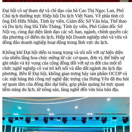
Đại hội có sự tham dự và chỉ đạo của bà Cao Thị Ngọc Lan, Phó
Chủ tịch thường trực Hiệp hội Du lịch Việt Nam. Về phía tỉnh có
ông Đỗ Hữu Nhân, Tỉnh ủy viên, Giám đốc Sở Văn hóa, Thể thao
và Du lịch; ông Hà Tiến Thăng, Tỉnh ủy viên, Phó Giám đốc Sở
Nội vụ, cùng đại diện lãnh đạo các sở, ban, ngành, chính quyền các
địa phương có điểm du lịch, Hiệp hội Doanh nghiệp nhỏ và vừa và
đông đảo doanh nghiệp hoạt động trong lĩnh vực du lịch.
Không khí Đại hội diễn ra trang trọng và sôi nổi với sự hiện diện
của nhiều lẵng hoa chúc mừng từ các cơ quan, đơn vị, thể hiện sự
ghi nhận và kỳ vọng của cộng đồng đối với sự ra đời của một tổ
chức nghề nghiệp có vai trò kết nối và dẫn dắt ngành du lịch địa
phương. Bên lề Đại hội, không gian trưng bày sản phẩm OCOP và
các mặt hàng thủ công mỹ nghệ đặc trưng của Hưng Yên đã thu hút
sự quan tâm của đông đảo đại biểu, góp phần quảng bá trực quan
tiềm năng du lịch, từ nông sản, làng nghề đến văn hóa bản địa.