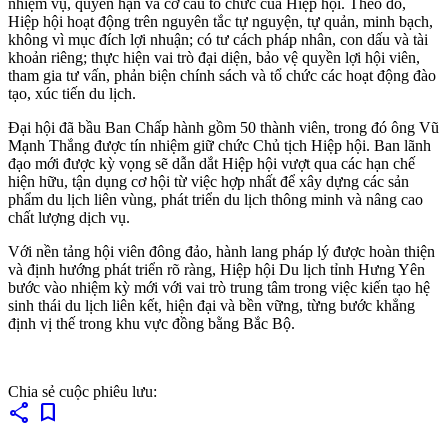
nhiệm vụ, quyền hạn và cơ cấu tổ chức của Hiệp hội. Theo đó,
Hiệp hội hoạt động trên nguyên tắc tự nguyện, tự quản, minh bạch,
không vì mục đích lợi nhuận; có tư cách pháp nhân, con dấu và tài
khoản riêng; thực hiện vai trò đại diện, bảo vệ quyền lợi hội viên,
tham gia tư vấn, phản biện chính sách và tổ chức các hoạt động đào
tạo, xúc tiến du lịch.
Đại hội đã bầu Ban Chấp hành gồm 50 thành viên, trong đó ông Vũ
Mạnh Thắng được tín nhiệm giữ chức Chủ tịch Hiệp hội. Ban lãnh
đạo mới được kỳ vọng sẽ dẫn dắt Hiệp hội vượt qua các hạn chế
hiện hữu, tận dụng cơ hội từ việc hợp nhất để xây dựng các sản
phẩm du lịch liên vùng, phát triển du lịch thông minh và nâng cao
chất lượng dịch vụ.
Với nền tảng hội viên đông đảo, hành lang pháp lý được hoàn thiện
và định hướng phát triển rõ ràng, Hiệp hội Du lịch tỉnh Hưng Yên
bước vào nhiệm kỳ mới với vai trò trung tâm trong việc kiến tạo hệ
sinh thái du lịch liên kết, hiện đại và bền vững, từng bước khẳng
định vị thế trong khu vực đồng bằng Bắc Bộ.
Chia sẻ cuộc phiêu lưu:
share
bookmark