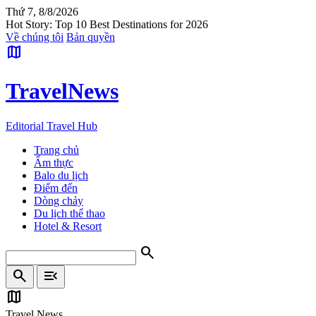
Thứ 7, 8/8/2026
Hot Story: Top 10 Best Destinations for 2026
Về chúng tôi
Bản quyền
map
Travel
News
Editorial Travel Hub
Trang chủ
Ẩm thực
Balo du lịch
Điểm đến
Dòng chảy
Du lịch thể thao
Hotel & Resort
search
search
menu_open
map
Travel News