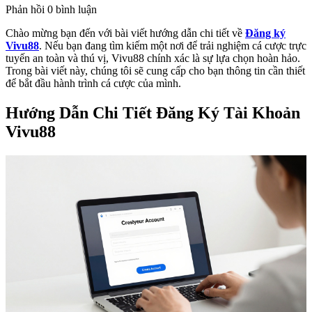
Phản hồi
0 bình luận
Chào mừng bạn đến với bài viết hướng dẫn chi tiết về
Đăng ký
Vivu88
. Nếu bạn đang tìm kiếm một nơi để trải nghiệm cá cược trực
tuyến an toàn và thú vị, Vivu88 chính xác là sự lựa chọn hoàn hảo.
Trong bài viết này, chúng tôi sẽ cung cấp cho bạn thông tin cần thiết
để bắt đầu hành trình cá cược của mình.
Hướng Dẫn Chi Tiết Đăng Ký Tài Khoản
Vivu88