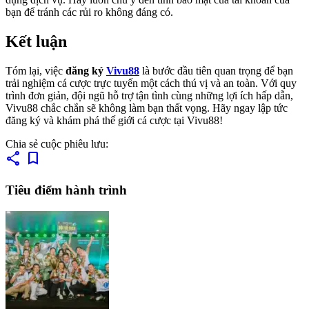
bạn để tránh các rủi ro không đáng có.
Kết luận
Tóm lại, việc
đăng ký
Vivu88
là bước đầu tiên quan trọng để bạn
trải nghiệm cá cược trực tuyến một cách thú vị và an toàn. Với quy
trình đơn giản, đội ngũ hỗ trợ tận tình cùng những lợi ích hấp dẫn,
Vivu88 chắc chắn sẽ không làm bạn thất vọng. Hãy ngay lập tức
đăng ký và khám phá thế giới cá cược tại Vivu88!
Chia sẻ cuộc phiêu lưu:
share
bookmark
Tiêu điểm hành trình