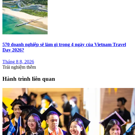
570 doanh nghiệp sẽ làm gì trong 4 ngày của Vietnam Travel
Day 2026?
Tháng 8 8, 2026
Trải nghiệm thêm
Hành trình liên quan