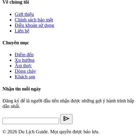
Về chúng tôi
Giới thiệu
Chính sách bảo mật
Điều khoản sử dụng
Liên hệ
Chuyên mục
Điểm đến
Xu hướng
Ẩm thực
Dòng chảy
Khách sạn
Nhận tin mỗi ngày
Đăng ký để là người đầu tiên nhận được những gợi ý hành trình hấp
dẫn nhất.
send
© 2026 Du Lịch Guide. Mọi quyền được bảo lưu.