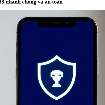
e88 nhanh chóng và an toàn