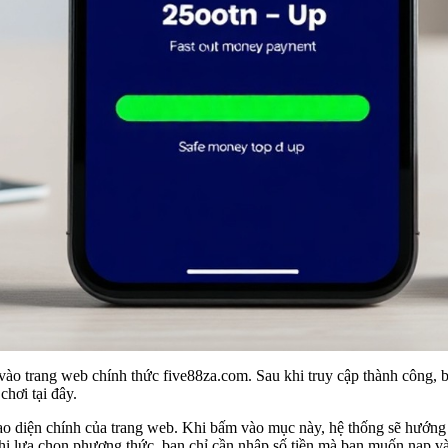
p vào trang web chính thức five88za.com. Sau khi truy cập thành công,
chơi tại đây.
iao diện chính của trang web. Khi bấm vào mục này, hệ thống sẽ hướng 
i lựa chọn phương thức, bạn chỉ cần nhập số tiền mà bạn muốn nạp và 