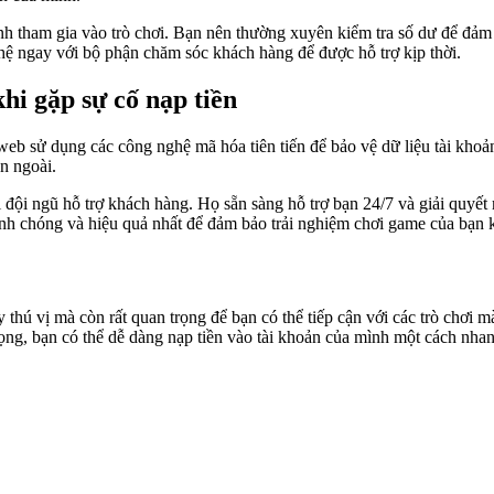
 định tham gia vào trò chơi. Bạn nên thường xuyên kiểm tra số dư để đ
 hệ ngay với bộ phận chăm sóc khách hàng để được hỗ trợ kịp thời.
hi gặp sự cố nạp tiền
 web sử dụng các công nghệ mã hóa tiên tiến để bảo vệ dữ liệu tài kho
n ngoài.
ới đội ngũ hỗ trợ khách hàng. Họ sẵn sàng hỗ trợ bạn 24/7 và giải quy
nh chóng và hiệu quả nhất để đảm bảo trải nghiệm chơi game của bạn 
ầy thú vị mà còn rất quan trọng để bạn có thể tiếp cận với các trò chơ
ng, bạn có thể dễ dàng nạp tiền vào tài khoản của mình một cách nhan