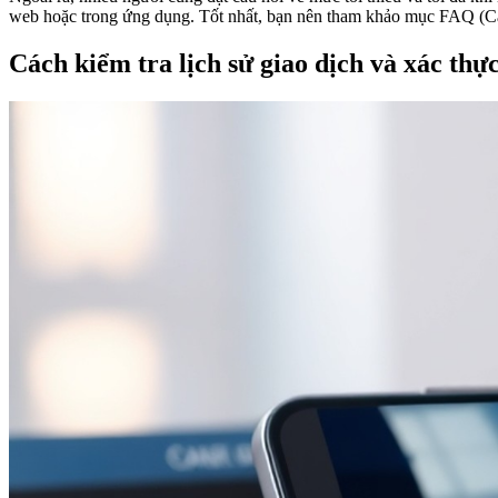
web hoặc trong ứng dụng. Tốt nhất, bạn nên tham khảo mục FAQ (Câu
Cách kiểm tra lịch sử giao dịch và xác thực