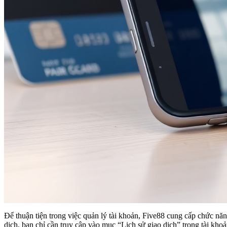
Để thuận tiện trong việc quản lý tài khoản, Five88 cung cấp chức năng
dịch, bạn chỉ cần truy cập vào mục “Lịch sử giao dịch” trong tài kho