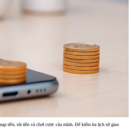
ạp tiền, rút tiền và chơi cược của mình. Để kiểm tra lịch sử giao