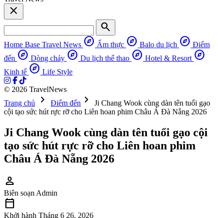
close
search
explore
explore
explore
Home Base
Travel News
Ẩm thực
Balo du lịch
Điểm
explore
explore
explore
explore
đến
Dòng chảy
Du lịch thể thao
Hotel & Resort
explore
Kinh tế
Life Style
© 2026 TravelNews
chevron_right
chevron_right
Trang chủ
Điểm đến
Ji Chang Wook cùng dàn tên tuổi gạo
cội tạo sức hút rực rỡ cho Liên hoan phim Châu Á Đà Nẵng 2026
Ji Chang Wook cùng dàn tên tuổi gạo cội
tạo sức hút rực rỡ cho Liên hoan phim
Châu Á Đà Nẵng 2026
person
Biên soạn
Admin
calendar_today
Khởi hành
Tháng 6 26, 2026