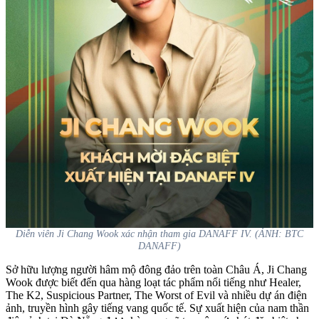
Diễn viên Ji Chang Wook xác nhận tham gia DANAFF IV. (ẢNH: BTC
DANAFF)
Sở hữu lượng người hâm mộ đông đảo trên toàn Châu Á, Ji Chang
Wook được biết đến qua hàng loạt tác phẩm nổi tiếng như
Healer,
The K2, Suspicious Partner, The Worst of Evil
và nhiều dự án điện
ảnh, truyền hình gây tiếng vang quốc tế. Sự xuất hiện của nam thần