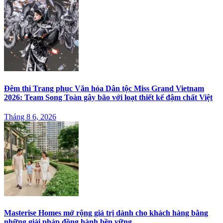
Đêm thi Trang phục Văn hóa Dân tộc Miss Grand Vietnam
2026: Team Song Toàn gây bão với loạt thiết kế đậm chất Việt
Tháng 8 6, 2026
Masterise Homes mở rộng giá trị dành cho khách hàng bằng
những giải pháp đồng hành bền vững