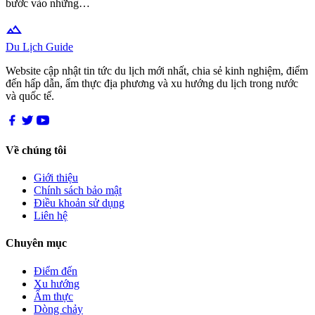
bước vào những…
terrain
Du Lịch Guide
Website cập nhật tin tức du lịch mới nhất, chia sẻ kinh nghiệm, điểm
đến hấp dẫn, ẩm thực địa phương và xu hướng du lịch trong nước
và quốc tế.
Về chúng tôi
Giới thiệu
Chính sách bảo mật
Điều khoản sử dụng
Liên hệ
Chuyên mục
Điểm đến
Xu hướng
Ẩm thực
Dòng chảy