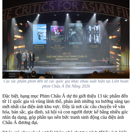
Các tác phẩm phim đến từ các quốc gia khác nhau xuất hiện tại Liên hoan
phim Châu Á Đà Nẵng 2026
Đặc biệt, hạng mục Phim Châu Á dự thi giới thiệu 13 tác phẩm đến
từ 11 quốc gia và vùng lãnh thổ, phản ánh những xu hướng sáng tạo
mới nhất của điện ảnh khu vực. Đây là nơi các câu chuyện về văn
hóa, bản sắc, gia đình, xã hội và con người được kể bằng nhiều góc
nhìn đa dạng, góp phần tạo nên bức tranh sinh động của điện ảnh
Châu Á đương đại.