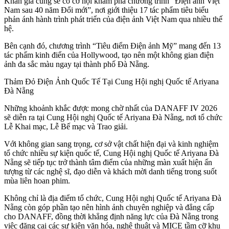
Khán giả cũng sẽ có cơ hội khám phá chương trình “Điện ảnh Việt
Nam sau 40 năm Đổi mới”, nơi giới thiệu 17 tác phẩm tiêu biểu
phản ánh hành trình phát triển của điện ảnh Việt Nam qua nhiều thế
hệ.
Bên cạnh đó, chương trình “Tiêu điểm Điện ảnh Mỹ” mang đến 13
tác phẩm kinh điển của Hollywood, tạo nên một không gian điện
ảnh đa sắc màu ngay tại thành phố Đà Nẵng.
Thảm Đỏ Điện Ảnh Quốc Tế Tại Cung Hội nghị Quốc tế Ariyana
Đà Nẵng
Những khoảnh khắc được mong chờ nhất của DANAFF IV 2026
sẽ diễn ra tại Cung Hội nghị Quốc tế Ariyana Đà Nẵng, nơi tổ chức
Lễ Khai mạc, Lễ Bế mạc và Trao giải.
Với không gian sang trọng, cơ sở vật chất hiện đại và kinh nghiệm
tổ chức nhiều sự kiện quốc tế, Cung Hội nghị Quốc tế Ariyana Đà
Nẵng sẽ tiếp tục trở thành tâm điểm của những màn xuất hiện ấn
tượng từ các nghệ sĩ, đạo diễn và khách mời danh tiếng trong suốt
mùa liên hoan phim.
Không chỉ là địa điểm tổ chức, Cung Hội nghị Quốc tế Ariyana Đà
Nẵng còn góp phần tạo nên hình ảnh chuyên nghiệp và đẳng cấp
cho DANAFF, đồng thời khẳng định năng lực của Đà Nẵng trong
việc đăng cai các sự kiện văn hóa, nghệ thuật và MICE tầm cỡ khu