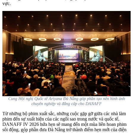
vực.
Cung Hội nghị Quốc tế Ariyana Đà Nẵng góp phần tạo nên hình ảnh
chuyên nghiệp và đẳng cấp cho DANAFF
Từ những bộ phim xuất sắc, những cuộc gặp gỡ giữa các nhà làm
phim đến sự xuất hiện của các ngôi sao trong nước và quốc tế,
DANAFF IV 2026 hứa hẹn sẽ mang đến một mùa liên hoan phim
sôi động, góp phần đưa Đà Nẵng trở thành điểm hẹn mới của điện