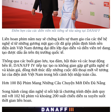
Điểm hẹn của các diễn viên nổi tiếng sẽ tỏa sáng tại DANAFF
Liên hoan phim năm nay sẽ chứng kiến sự tham gia của các thế hệ
nghệ sĩ từ những gương mặt gạo cội đã góp phần định hình nền
điện ảnh Việt Nam đương đại đến lớp đạo diễn và diễn viên trẻ đang
tạo được dấu ấn trên thị trường quốc tế.
Thông qua các buổi giao lưu, tọa đàm, hội thảo và các hoạt động
bên lề, DANAFF IV tiếp tục tạo ra không gian gặp gỡ giữa nghệ sĩ
và khán giả, đồng thời thúc đẩy những cuộc đối thoại mới về tương
lai của điện ảnh Việt Nam trong bối cảnh hội nhập toàn cầu.
Hơn 100 Bộ Phim Mang Những Câu Chuyện Mới Đến Đà Nẵng
Song hành cùng dàn nghệ sĩ nổi bật là chương trình điện ảnh quy
mô với 102 bộ phim và khoảng 200 suất chiếu diễn ra xuyên suốt
thời gian liên hoan.