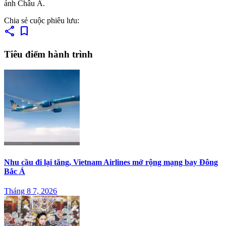
ảnh Châu Á.
Chia sẻ cuộc phiêu lưu:
share
bookmark
Tiêu điểm hành trình
Nhu cầu đi lại tăng, Vietnam Airlines mở rộng mạng bay Đông
Bắc Á
Tháng 8 7, 2026