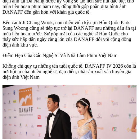
điện ảnh tại Đà Nẵng được kỳ vọng sẽ tạo nên sức hút đặc biệt cho
mùa liên hoan phim năm nay, đồng thời góp phần đưa hình ảnh
DANAFF đến gần hơn với khán giả quốc tế.
Bên cạnh Ji Chang Wook, nam diễn viên kỳ cựu Hàn Quốc Park
Sung Woong cũng sẽ tiếp tục trở lại DANAFF sau những dấu ấn tại
mùa liên hoan trước. Sự góp mặt của các nghệ sĩ Hàn Quốc cho
thấy sức hấp dẫn ngày càng lớn của DANAFF đối với cộng đồng
điện ảnh khu vực.
Điểm Hẹn Của Các Nghệ Sĩ Và Nhà Làm Phim Việt Nam
Không chỉ quy tụ những tên tuổi quốc tế, DANAFF IV 2026 còn là
nơi hội tụ của nhiều nghệ sĩ, đạo diễn, nhà sản xuất và chuyên gia
điện ảnh Việt Nam