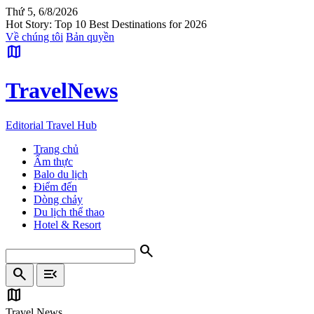
Thứ 5, 6/8/2026
Hot Story: Top 10 Best Destinations for 2026
Về chúng tôi
Bản quyền
map
Travel
News
Editorial Travel Hub
Trang chủ
Ẩm thực
Balo du lịch
Điểm đến
Dòng chảy
Du lịch thể thao
Hotel & Resort
search
search
menu_open
map
Travel News