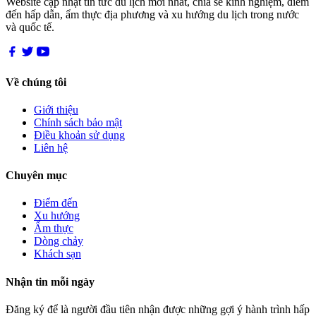
Website cập nhật tin tức du lịch mới nhất, chia sẻ kinh nghiệm, điểm
đến hấp dẫn, ẩm thực địa phương và xu hướng du lịch trong nước
và quốc tế.
Về chúng tôi
Giới thiệu
Chính sách bảo mật
Điều khoản sử dụng
Liên hệ
Chuyên mục
Điểm đến
Xu hướng
Ẩm thực
Dòng chảy
Khách sạn
Nhận tin mỗi ngày
Đăng ký để là người đầu tiên nhận được những gợi ý hành trình hấp