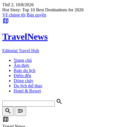
Thứ 2, 10/8/2026
Hot Story: Top 10 Best Destinations for 2026
Về chúng tôi
Bản quyền
map
Travel
News
Editorial Travel Hub
Trang chủ
Ẩm thực
Balo du lịch
Điểm đến
Dòng chảy
Du lịch thể thao
Hotel & Resort
search
search
menu_open
map
Travel News