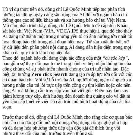
Từ ví dụ thực tiễn đó, đồng chí Lê Quốc Minh tiếp tục phân tích
những tác động ngày càng sâu rộng của AI đối với ngành báo chí
thông qua các số liệu khảo sát và xu hướng báo chí tại Việt Nam.
Mở đầu phần trình bày, đồng chí Lê Quốc Minh đề cập đến Khảo
sát báo chí Việt Nam (VJA, VDCA,IPS thực hiện), qua đó cho thấy
AI đang trở thành một trong những yếu tố có ảnh hưởng lớn nhất tới
hoạt động báo chí trong giai đoạn hiện nay. Từ sản xuất tin bài, xử
lý dữ liệu đến phân phối nội dung, AI đang dần hiện diện trong mọi
khâu của quy trình làm báo hiện đại.
Theo đó, ngành báo chí đang chịu tác động của một
“cú sốc kép”
,
bao gồm sự thay đổi mạnh mẽ trong hành vi tiếp nhận thông tin của
công chúng và sự phát triển nhanh chóng của trí tuệ nhân tạo. Đặc
biệt, xu hướng
Zero-click Search
đang tạo ra áp lực lớn đối với các
cơ quan báo chí. Với sự hỗ trợ của AI, người dùng ngày càng có xu
hướng nhận câu trả lời trực tiếp trên công cụ tìm kiếm hoặc các nền
tảng AI mà không cần truy cập vào bài viết gốc. Điều này làm suy
giảm lượng truy cập, ảnh hưởng đến doanh thu quảng cáo và đặt ra
yêu cầu cấp thiết về việc tái cấu trúc mô hình hoạt động của các tòa
soạn.
Trước thực tế đó, đồng chí Lê Quốc Minh cho rằng các cơ quan báo
chí cần chủ động đổi mới nội dung, ứng dụng công nghệ phù hợp
và đa dạng hóa phương thức tiếp cận độc giả để thích ứng với
những thay đổi của môi trường truyền thông số.