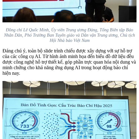
Đồng chí Lê Quốc Minh, Ủy viên Trung ương Đảng, Tổng Biên tập Báo
Nhân Dân, Phó Trưởng Ban Tuyên giáo và Dân vận Trung ương, Chủ tịch
Hội Nhà báo Việt Nam
Đáng chú ý, toàn bộ slide trình chiếu được xây dựng với sự hỗ trợ
của các công cụ AI. Từ hình ảnh minh họa đến biểu đồ dữ liệu đều
được công nghệ hỗ trợ thiết kế, góp phần trực quan hóa nội dung và
minh chứng cho khả năng ứng dụng AI trong hoạt động báo chí
hiện nay.