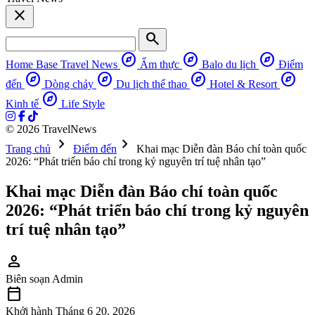
close
search
explore
explore
explore
Home Base
Travel News
Ẩm thực
Balo du lịch
Điểm
explore
explore
explore
explore
đến
Dòng chảy
Du lịch thể thao
Hotel & Resort
explore
Kinh tế
Life Style
© 2026 TravelNews
chevron_right
chevron_right
Trang chủ
Điểm đến
Khai mạc Diễn đàn Báo chí toàn quốc
2026: “Phát triển báo chí trong kỷ nguyên trí tuệ nhân tạo”
Khai mạc Diễn đàn Báo chí toàn quốc
2026: “Phát triển báo chí trong kỷ nguyên
trí tuệ nhân tạo”
person
Biên soạn
Admin
calendar_today
Khởi hành
Tháng 6 20, 2026