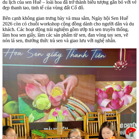
du lịch của sen Huế – loài hoa đã trở thành biểu tượng gắn bó với vẻ
đẹp thanh tao, tinh tế của vùng đất Cố đô.
Bên cạnh không gian trưng bày và mua sắm, Ngày hội Sen Huế
2026 còn có chuỗi workshop cộng đồng dành cho người dân và du
khách. Các hoạt động trải nghiệm gồm ướp trà sen truyền thống,
làm hoa sen giấy, làm các sản phẩm từ sen, đan vòng tay sen, vẽ
nón lá sen, thưởng thức trà sen và giao lưu với nghệ nhân.