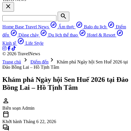
close
search
explore
explore
explore
Home Base
Travel News
Ẩm thực
Balo du lịch
Điểm
explore
explore
explore
explore
đến
Dòng chảy
Du lịch thể thao
Hotel & Resort
explore
Kinh tế
Life Style
© 2026 TravelNews
chevron_right
chevron_right
Trang chủ
Điểm đến
Khám phá Ngày hội Sen Huế 2026 tại
Đảo Bồng Lai – Hồ Tịnh Tâm
Khám phá Ngày hội Sen Huế 2026 tại Đảo
Bồng Lai – Hồ Tịnh Tâm
person
Biên soạn
Admin
calendar_today
Khởi hành
Tháng 6 22, 2026
forum