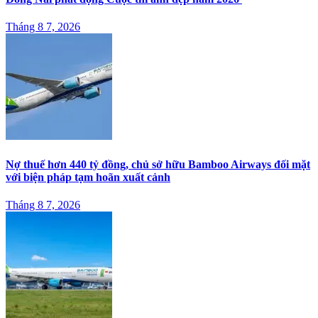
Tháng 8 7, 2026
Nợ thuế hơn 440 tỷ đồng, chủ sở hữu Bamboo Airways đối mặt
với biện pháp tạm hoãn xuất cảnh
Tháng 8 7, 2026