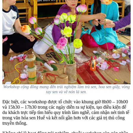
Workshop cộng đồng mang đến trải nghiệm làm trà sen, hoa sen giấy, vòng
tay sen và vẽ nón lá sen.
Đặc biệt, các workshop được tổ chức vào khung giờ 8h00 – 10h00
và 15h30 – 17h30 trong các ngày diễn ra sự kiện, tạo điều kiện để
du khách trực tiếp tìm hiểu quy trình làm nghề, cảm nhận nét tinh tế
trong văn hóa sen Huế và kết nối gần hơn với các giá trị thủ công
truyền thống.