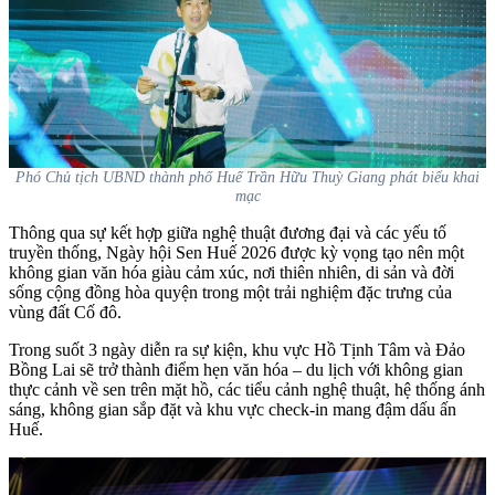
Phó Chủ tịch UBND thành phố Huế Trần Hữu Thuỳ Giang phát biểu khai
mạc
Thông qua sự kết hợp giữa nghệ thuật đương đại và các yếu tố
truyền thống, Ngày hội Sen Huế 2026 được kỳ vọng tạo nên một
không gian văn hóa giàu cảm xúc, nơi thiên nhiên, di sản và đời
sống cộng đồng hòa quyện trong một trải nghiệm đặc trưng của
vùng đất Cố đô.
Trong suốt 3 ngày diễn ra sự kiện, khu vực Hồ Tịnh Tâm và Đảo
Bồng Lai sẽ trở thành điểm hẹn văn hóa – du lịch với không gian
thực cảnh về sen trên mặt hồ, các tiểu cảnh nghệ thuật, hệ thống ánh
sáng, không gian sắp đặt và khu vực check-in mang đậm dấu ấn
Huế.