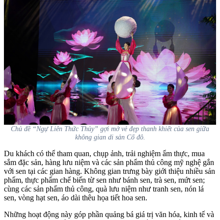
Chủ đề “Ngự Liên Thức Thủy” gợi mở vẻ đẹp thanh khiết của sen giữa
không gian di sản Cố đô.
Du khách có thể tham quan, chụp ảnh, trải nghiệm ẩm thực, mua
sắm đặc sản, hàng lưu niệm và các sản phẩm thủ công mỹ nghệ gắn
với sen tại các gian hàng. Không gian trưng bày giới thiệu nhiều sản
phẩm, thực phẩm chế biến từ sen như bánh sen, trà sen, mứt sen;
cùng các sản phẩm thủ công, quà lưu niệm như tranh sen, nón lá
sen, vòng hạt sen, áo dài thêu họa tiết hoa sen.
Những hoạt động này góp phần quảng bá giá trị văn hóa, kinh tế và