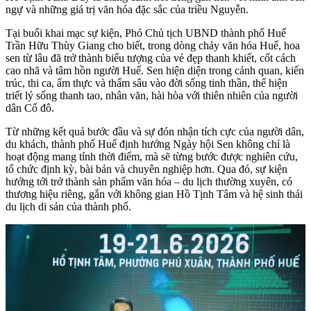
ngự và những giá trị văn hóa đặc sắc của triều Nguyễn.
Tại buổi khai mạc sự kiện, Phó Chủ tịch UBND thành phố Huế
Trần Hữu Thùy Giang cho biết, trong dòng chảy văn hóa Huế, hoa
sen từ lâu đã trở thành biểu tượng của vẻ đẹp thanh khiết, cốt cách
cao nhã và tâm hồn người Huế. Sen hiện diện trong cảnh quan, kiến
trúc, thi ca, ẩm thực và thấm sâu vào đời sống tinh thần, thể hiện
triết lý sống thanh tao, nhân văn, hài hòa với thiên nhiên của người
dân Cố đô.
Từ những kết quả bước đầu và sự đón nhận tích cực của người dân,
du khách, thành phố Huế định hướng Ngày hội Sen không chỉ là
hoạt động mang tính thời điểm, mà sẽ từng bước được nghiên cứu,
tổ chức định kỳ, bài bản và chuyên nghiệp hơn. Qua đó, sự kiện
hướng tới trở thành sản phẩm văn hóa – du lịch thường xuyên, có
thương hiệu riêng, gắn với không gian Hồ Tịnh Tâm và hệ sinh thái
du lịch di sản của thành phố.