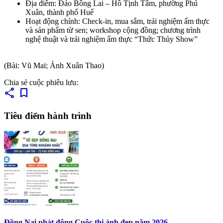
Địa điểm:
Đảo Bồng Lai – Hồ Tịnh Tâm, phường Phú
Xuân, thành phố Huế
Hoạt động chính:
Check-in, mua sắm, trải nghiệm ẩm thực
và sản phẩm từ sen; workshop cộng đồng; chương trình
nghệ thuật và trải nghiệm ẩm thực “Thức Thủy Show”
(Bài: Vũ Mai; Ảnh Xuân Thao)
Chia sẻ cuộc phiêu lưu:
share
bookmark
Tiêu điểm hành trình
Đồng Nai phát động Cuộc thi ảnh đẹp năm 2026