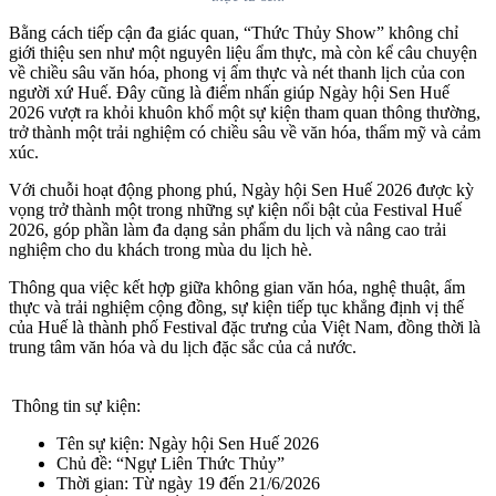
Bằng cách tiếp cận đa giác quan, “Thức Thủy Show” không chỉ
giới thiệu sen như một nguyên liệu ẩm thực, mà còn kể câu chuyện
về chiều sâu văn hóa, phong vị ẩm thực và nét thanh lịch của con
người xứ Huế. Đây cũng là điểm nhấn giúp Ngày hội Sen Huế
2026 vượt ra khỏi khuôn khổ một sự kiện tham quan thông thường,
trở thành một trải nghiệm có chiều sâu về văn hóa, thẩm mỹ và cảm
xúc.
Với chuỗi hoạt động phong phú, Ngày hội Sen Huế 2026 được kỳ
vọng trở thành một trong những sự kiện nổi bật của Festival Huế
2026, góp phần làm đa dạng sản phẩm du lịch và nâng cao trải
nghiệm cho du khách trong mùa du lịch hè.
Thông qua việc kết hợp giữa không gian văn hóa, nghệ thuật, ẩm
thực và trải nghiệm cộng đồng, sự kiện tiếp tục khẳng định vị thế
của Huế là thành phố Festival đặc trưng của Việt Nam, đồng thời là
trung tâm văn hóa và du lịch đặc sắc của cả nước.
Thông tin sự kiện:
Tên sự kiện:
Ngày hội Sen Huế 2026
Chủ đề:
“Ngự Liên Thức Thủy”
Thời gian:
Từ ngày 19 đến 21/6/2026