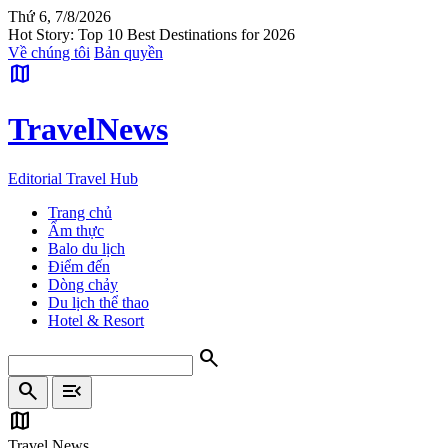
Thứ 6, 7/8/2026
Hot Story: Top 10 Best Destinations for 2026
Về chúng tôi
Bản quyền
map
Travel
News
Editorial Travel Hub
Trang chủ
Ẩm thực
Balo du lịch
Điểm đến
Dòng chảy
Du lịch thể thao
Hotel & Resort
search
search
menu_open
map
Travel News