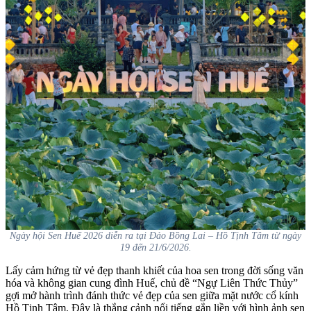
Ngày hội Sen Huế 2026 diễn ra tại Đảo Bồng Lai – Hồ Tịnh Tâm từ ngày
19 đến 21/6/2026.
Lấy cảm hứng từ vẻ đẹp thanh khiết của hoa sen trong đời sống văn
hóa và không gian cung đình Huế, chủ đề “Ngự Liên Thức Thủy”
gợi mở hành trình đánh thức vẻ đẹp của sen giữa mặt nước cổ kính
Hồ Tịnh Tâm. Đây là thắng cảnh nổi tiếng gắn liền với hình ảnh sen