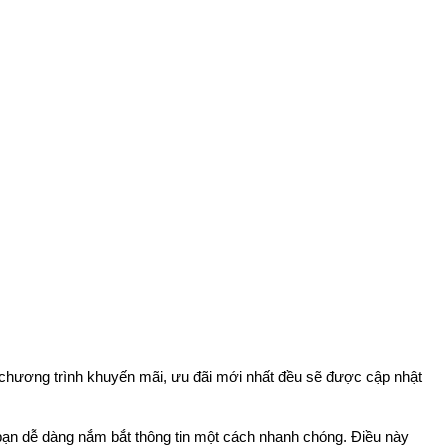
ác chương trình khuyến mãi, ưu đãi mới nhất đều sẽ được cập nhật 
bạn dễ dàng nắm bắt thông tin một cách nhanh chóng. Điều này 