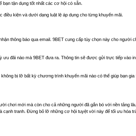
ể bạn tận dụng tốt nhất các cơ hội có sẵn.
c điều kiện và dưới dạng luật lệ áp dụng cho từng khuyến mãi.
 nhận thông báo qua email. 9BET cung cấp tùy chọn này cho người ch
kỳ ưu đãi nào mà 9BET đưa ra. Thông tin sẽ được gửi trực tiếp vào i
không bị lỡ bất kỳ chương trình khuyến mãi nào có thể giúp bạn gia 
người chơi mới mà còn cho cả những người đã gắn bó với nền tảng lâ
 cạnh tranh. Đừng bỏ lỡ những cơ hội tuyệt vời này để tối ưu hóa t