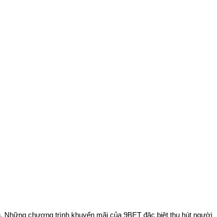
. Những chương trình khuyến mãi của 9BET đặc biệt thu hút người 