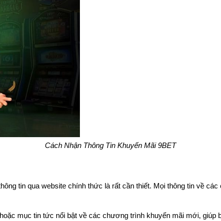
Cách Nhận Thông Tin Khuyến Mãi 9BET
hông tin qua website chính thức là rất cần thiết. Mọi thông tin về c
hoặc mục tin tức nổi bật về các chương trình khuyến mãi mới, giúp 