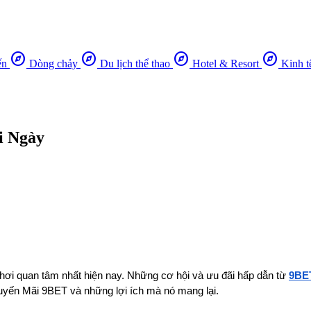
explore
explore
explore
explore
ến
Dòng chảy
Du lịch thể thao
Hotel & Resort
Kinh t
i Ngày
ơi quan tâm nhất hiện nay. Những cơ hội và ưu đãi hấp dẫn từ 
9BE
uyến Mãi 9BET và những lợi ích mà nó mang lại.