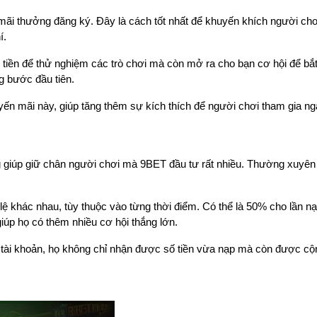
mãi thưởng đăng ký. Đây là cách tốt nhất để khuyến khích người chơi
í.
tiền để thử nghiệm các trò chơi mà còn mở ra cho bạn cơ hội để bắ
g bước đầu tiên.
n mãi này, giúp tăng thêm sự kích thích để người chơi tham gia nga
giúp giữ chân người chơi mà 9BET đầu tư rất nhiều. Thường xuyên nạ
khác nhau, tùy thuộc vào từng thời điểm. Có thể là 50% cho lần nạp 
iúp họ có thêm nhiều cơ hội thắng lớn.
vào tài khoản, họ không chỉ nhận được số tiền vừa nạp mà còn được 