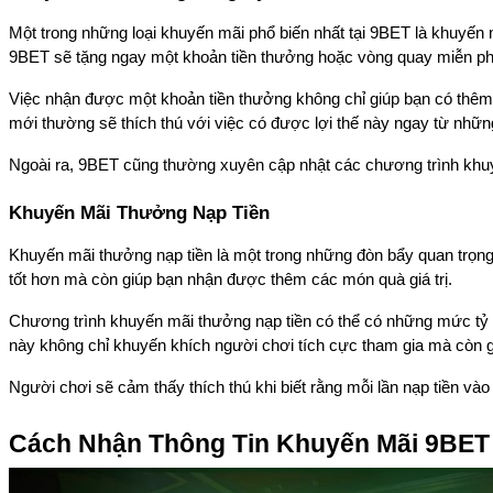
Một trong những loại khuyến mãi phổ biến nhất tại 9BET là khuyến 
9BET sẽ tặng ngay một khoản tiền thưởng hoặc vòng quay miễn ph
Việc nhận được một khoản tiền thưởng không chỉ giúp bạn có thêm 
mới thường sẽ thích thú với việc có được lợi thế này ngay từ nhữn
Ngoài ra, 9BET cũng thường xuyên cập nhật các chương trình khuyế
Khuyến Mãi Thưởng Nạp Tiền
Khuyến mãi thưởng nạp tiền là một trong những đòn bẩy quan trọng 
tốt hơn mà còn giúp bạn nhận được thêm các món quà giá trị.
Chương trình khuyến mãi thưởng nạp tiền có thể có những mức tỷ lệ 
này không chỉ khuyến khích người chơi tích cực tham gia mà còn g
Người chơi sẽ cảm thấy thích thú khi biết rằng mỗi lần nạp tiền 
Cách Nhận Thông Tin Khuyến Mãi 9BET