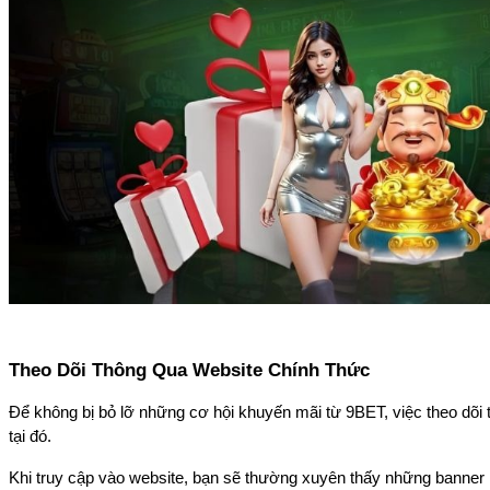
Theo Dõi Thông Qua Website Chính Thức
Để không bị bỏ lỡ những cơ hội khuyến mãi từ 9BET, việc theo dõi t
tại đó.
Khi truy cập vào website, bạn sẽ thường xuyên thấy những banner 