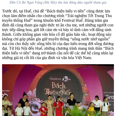
Đền Cô Bé Ngai Vàng (Hà Nội) thu hút đông đảo người tham gia
Trước đó, tại Huế, chủ đề “Bách thiện hiếu vi tiên” cũng được lựa
chọn làm điểm nhấn cho chương trình “Trải nghiệm Tết Trung Thu
truyền thống Huế” trong khuôn khổ Festival Huế. Hàng trăm gia
đình đã cùng tham gia nghi thức tri ân cha mẹ, nơi những người con
trực tiếp dâng hoa, gửi lời cảm ơn và bày tỏ tình cảm với đấng sinh
thành. Giữa không gian văn hóa cố đô giàu bản sắc, hoạt động này
không chỉ góp phần gìn giữ truyền thống “uống nước nhớ nguồn”
mà còn cho thấy sức sống bền bỉ của đạo hiếu trong đời sống đương
đại. Từ Hà Nội đến Huế, những chương trình mang tinh thần “Bách
thiện hiếu vi tiên” đang trở thành cầu nối để các thế hệ cùng nhìn lại
những giá trị cốt lõi của gia đình và văn hóa Việt Nam.