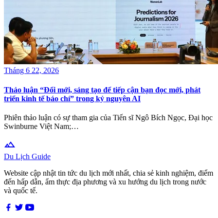
Tháng 6 22, 2026
Thảo luận “Đổi mới, sáng tạo để tiếp cận bạn đọc mới, phát
triển kinh tế báo chí” trong kỷ nguyên AI
Phiên thảo luận có sự tham gia của Tiến sĩ Ngô Bích Ngọc, Đại học
Swinburne Việt Nam;…
terrain
Du Lịch Guide
Website cập nhật tin tức du lịch mới nhất, chia sẻ kinh nghiệm, điểm
đến hấp dẫn, ẩm thực địa phương và xu hướng du lịch trong nước
và quốc tế.