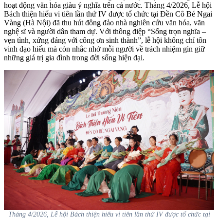
hoạt động văn hóa giàu ý nghĩa trên cả nước. Tháng 4/2026, Lễ hội
Bách thiện hiếu vi tiên lần thứ IV được tổ chức tại Đền Cô Bé Ngai
Vàng (Hà Nội) đã thu hút đông đảo nhà nghiên cứu văn hóa, văn
nghệ sĩ và người dân tham dự. Với thông điệp “Sống trọn nghĩa –
vẹn tình, xứng đáng với công ơn sinh thành”, lễ hội không chỉ tôn
vinh đạo hiếu mà còn nhắc nhở mỗi người về trách nhiệm gìn giữ
những giá trị gia đình trong đời sống hiện đại.
Tháng 4/2026, Lễ hội Bách thiện hiếu vi tiên lần thứ IV được tổ chức tại