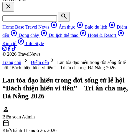
close
search
explore
explore
explore
Home Base
Travel News
Ẩm thực
Balo du lịch
Điểm
explore
explore
explore
explore
đến
Dòng chảy
Du lịch thể thao
Hotel & Resort
explore
Kinh tế
Life Style
© 2026 TravelNews
chevron_right
chevron_right
Trang chủ
Điểm đến
Lan tỏa đạo hiếu trong đời sống từ lễ
hội “Bách thiện hiếu vi tiên” – Tri ân cha mẹ, Đà Nẵng 2026
Lan tỏa đạo hiếu trong đời sống từ lễ hội
“Bách thiện hiếu vi tiên” – Tri ân cha mẹ,
Đà Nẵng 2026
person
Biên soạn
Admin
calendar_today
Khởi hành
Tháng 6 26, 2026