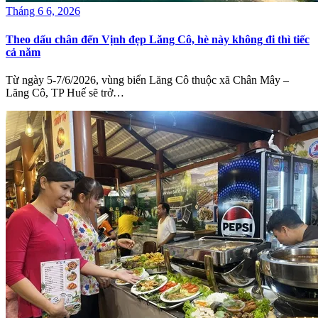
Tháng 6 6, 2026
Theo dấu chân đến Vịnh đẹp Lăng Cô, hè này không đi thì tiếc
cả năm
Từ ngày 5-7/6/2026, vùng biển Lăng Cô thuộc xã Chân Mây –
Lăng Cô, TP Huế sẽ trở…