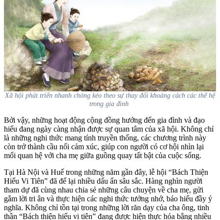
Xã hội phát triển nhanh chóng kéo theo sự thay đổi khoảng cách các thế hệ
trong gia đình
Bởi vậy, những hoạt động cộng đồng hướng đến gia đình và đạo
hiếu đang ngày càng nhận được sự quan tâm của xã hội. Không chỉ
là những nghi thức mang tính truyền thống, các chương trình này
còn trở thành cầu nối cảm xúc, giúp con người có cơ hội nhìn lại
mối quan hệ với cha mẹ giữa guồng quay tất bật của cuộc sống.
Tại Hà Nội và Huế trong những năm gần đây, lễ hội “Bách Thiện
Hiếu Vi Tiên” đã để lại nhiều dấu ấn sâu sắc. Hàng nghìn người
tham dự đã cùng nhau chia sẻ những câu chuyện về cha mẹ, gửi
gắm lời tri ân và thực hiện các nghi thức tưởng nhớ, báo hiếu đầy ý
nghĩa. Không chỉ tồn tại trong những lời răn dạy của cha ông, tinh
thần “Bách thiện hiếu vi tiên” đang được hiện thực hóa bằng nhiều