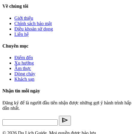
Về chúng tôi
Giới thiệu
Chính sách bảo mật
Điều khoản sử dụng
Liên hệ
Chuyên mục
Điểm đến
Xu hướng
Ẩm thực
Dòng chảy
Khách sạn
Nhận tin mỗi ngày
Đăng ký để là người đầu tiên nhận được những gợi ý hành trình hấp
dẫn nhất.
send
© 2026 Du Lịch Guide. Mọi quyền được bảo lưu.