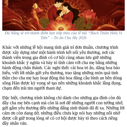
Đà Nẵng sẽ trở thành điểm hẹn tiếp theo của lễ hội “Bách Thiện Hiếu Vi
Tiên” – Tri ân Cha Mẹ 2026
Khác với những lễ hội mang tính giải trí đơn thuần, chương trình
được xây dựng như một hành trình kết nối yêu thương, nơi các
thành viên trong gia đình có cơ hội cùng nhau lưu giữ những
khoảnh khắc ý nghĩa và bày tỏ tình cảm với cha mẹ bằng những
hành động chân thành. Các nghi thức cài hoa tri ân, dâng hoa báo
hiếu, viết lời nhắn gửi yêu thương, trao tặng những món quà tinh
thần cho cha mẹ hay hoạt động thả hoa đăng cầu bình an bên dòng
sông Hàn được kỳ vọng sẽ tạo nên những khoảnh khắc lắng đọng,
chạm đến trái tim người tham dự.
Đặc biệt, chương trình không chỉ dành cho những gia đình còn đủ
đầy cha mẹ bên cạnh mà còn là nơi để những người con tưởng nhớ,
gửi gắm yêu thương đến những đấng sinh thành đã đi xa. Những lời
cảm ơn còn dang dở, những điều chưa kịp nói hay những nỗi nhớ
được cất giữ trong lòng sẽ có cơ hội được bày tỏ theo cách riêng
đầy nhân văn.