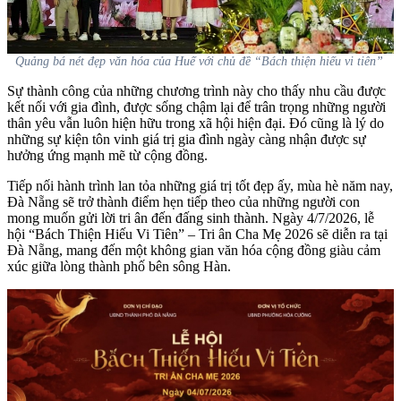
Quảng bá nét đẹp văn hóa của Huế với chủ đề “Bách thiện hiếu vi tiên”
Sự thành công của những chương trình này cho thấy nhu cầu được
kết nối với gia đình, được sống chậm lại để trân trọng những người
thân yêu vẫn luôn hiện hữu trong xã hội hiện đại. Đó cũng là lý do
những sự kiện tôn vinh giá trị gia đình ngày càng nhận được sự
hưởng ứng mạnh mẽ từ cộng đồng.
Tiếp nối hành trình lan tỏa những giá trị tốt đẹp ấy, mùa hè năm nay,
Đà Nẵng sẽ trở thành điểm hẹn tiếp theo của những người con
mong muốn gửi lời tri ân đến đấng sinh thành. Ngày 4/7/2026, lễ
hội “Bách Thiện Hiếu Vi Tiên” – Tri ân Cha Mẹ 2026 sẽ diễn ra tại
Đà Nẵng, mang đến một không gian văn hóa cộng đồng giàu cảm
xúc giữa lòng thành phố bên sông Hàn.