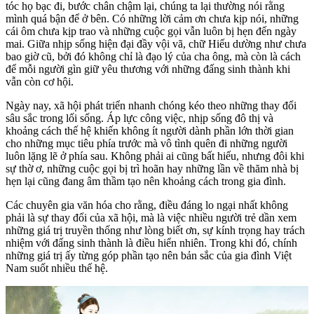
tóc họ bạc đi, bước chân chậm lại, chúng ta lại thường nói rằng
mình quá bận để ở bên. Có những lời cảm ơn chưa kịp nói, những
cái ôm chưa kịp trao và những cuộc gọi vẫn luôn bị hẹn đến ngày
mai. Giữa nhịp sống hiện đại đầy vội vã, chữ Hiếu dường như chưa
bao giờ cũ, bởi đó không chỉ là đạo lý của cha ông, mà còn là cách
để mỗi người gìn giữ yêu thương với những đấng sinh thành khi
vẫn còn cơ hội.
Ngày nay, xã hội phát triển nhanh chóng kéo theo những thay đổi
sâu sắc trong lối sống. Áp lực công việc, nhịp sống đô thị và
khoảng cách thế hệ khiến không ít người dành phần lớn thời gian
cho những mục tiêu phía trước mà vô tình quên đi những người
luôn lặng lẽ ở phía sau. Không phải ai cũng bất hiếu, nhưng đôi khi
sự thờ ơ, những cuộc gọi bị trì hoãn hay những lần về thăm nhà bị
hẹn lại cũng đang âm thầm tạo nên khoảng cách trong gia đình.
Các chuyên gia văn hóa cho rằng, điều đáng lo ngại nhất không
phải là sự thay đổi của xã hội, mà là việc nhiều người trẻ dần xem
những giá trị truyền thống như lòng biết ơn, sự kính trọng hay trách
nhiệm với đấng sinh thành là điều hiển nhiên. Trong khi đó, chính
những giá trị ấy từng góp phần tạo nên bản sắc của gia đình Việt
Nam suốt nhiều thế hệ.