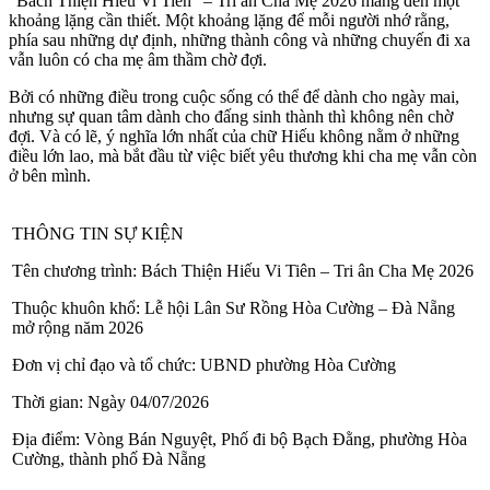
“Bách Thiện Hiếu Vi Tiên” – Tri ân Cha Mẹ 2026 mang đến một
khoảng lặng cần thiết. Một khoảng lặng để mỗi người nhớ rằng,
phía sau những dự định, những thành công và những chuyến đi xa
vẫn luôn có cha mẹ âm thầm chờ đợi.
Bởi có những điều trong cuộc sống có thể để dành cho ngày mai,
nhưng sự quan tâm dành cho đấng sinh thành thì không nên chờ
đợi. Và có lẽ, ý nghĩa lớn nhất của chữ Hiếu không nằm ở những
điều lớn lao, mà bắt đầu từ việc biết yêu thương khi cha mẹ vẫn còn
ở bên mình.
THÔNG TIN SỰ KIỆN
Tên chương trình:
Bách Thiện Hiếu Vi Tiên – Tri ân Cha Mẹ 2026
Thuộc khuôn khổ:
Lễ hội Lân Sư Rồng Hòa Cường – Đà Nẵng
mở rộng năm 2026
Đơn vị chỉ đạo và tổ chức:
UBND phường Hòa Cường
Thời gian:
Ngày 04/07/2026
Địa điểm:
Vòng Bán Nguyệt, Phố đi bộ Bạch Đằng, phường Hòa
Cường, thành phố Đà Nẵng