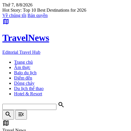
Thứ 7, 8/8/2026
Hot Story: Top 10 Best Destinations for 2026
Về chúng tôi
Bản quyền
map
Travel
News
Editorial Travel Hub
Trang chủ
Ẩm thực
Balo du lịch
Điểm đến
Dòng chảy
Du lịch thể thao
Hotel & Resort
search
search
menu_open
map
Travel News