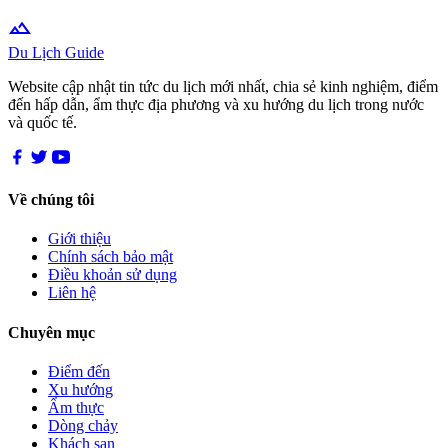
terrain
Du Lịch Guide
Website cập nhật tin tức du lịch mới nhất, chia sẻ kinh nghiệm, điểm
đến hấp dẫn, ẩm thực địa phương và xu hướng du lịch trong nước
và quốc tế.
Về chúng tôi
Giới thiệu
Chính sách bảo mật
Điều khoản sử dụng
Liên hệ
Chuyên mục
Điểm đến
Xu hướng
Ẩm thực
Dòng chảy
Khách sạn