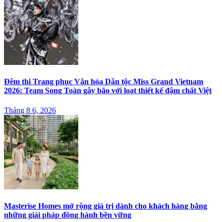
Đêm thi Trang phục Văn hóa Dân tộc Miss Grand Vietnam
2026: Team Song Toàn gây bão với loạt thiết kế đậm chất Việt
Tháng 8 6, 2026
Masterise Homes mở rộng giá trị dành cho khách hàng bằng
những giải pháp đồng hành bền vững