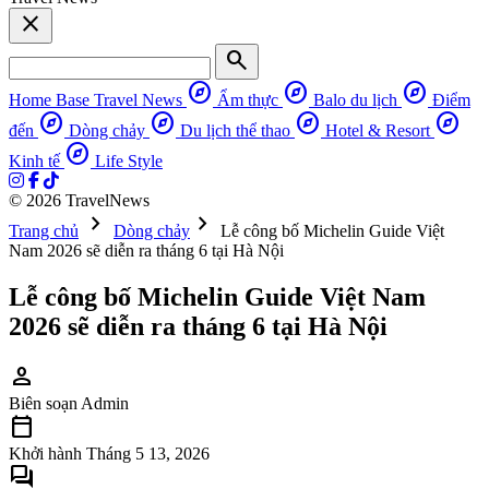
close
search
explore
explore
explore
Home Base
Travel News
Ẩm thực
Balo du lịch
Điểm
explore
explore
explore
explore
đến
Dòng chảy
Du lịch thể thao
Hotel & Resort
explore
Kinh tế
Life Style
© 2026 TravelNews
chevron_right
chevron_right
Trang chủ
Dòng chảy
Lễ công bố Michelin Guide Việt
Nam 2026 sẽ diễn ra tháng 6 tại Hà Nội
Lễ công bố Michelin Guide Việt Nam
2026 sẽ diễn ra tháng 6 tại Hà Nội
person
Biên soạn
Admin
calendar_today
Khởi hành
Tháng 5 13, 2026
forum