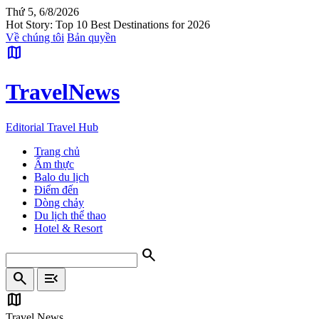
Thứ 5, 6/8/2026
Hot Story: Top 10 Best Destinations for 2026
Về chúng tôi
Bản quyền
map
Travel
News
Editorial Travel Hub
Trang chủ
Ẩm thực
Balo du lịch
Điểm đến
Dòng chảy
Du lịch thể thao
Hotel & Resort
search
search
menu_open
map
Travel News