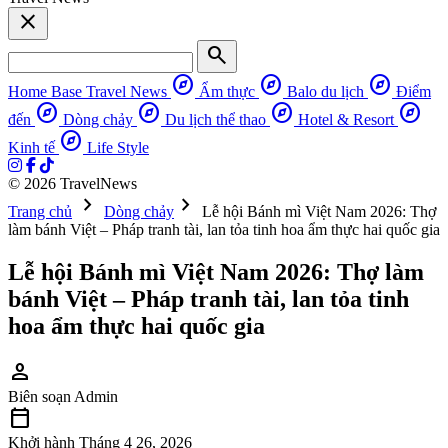
close
search
explore
explore
explore
Home Base
Travel News
Ẩm thực
Balo du lịch
Điểm
explore
explore
explore
explore
đến
Dòng chảy
Du lịch thể thao
Hotel & Resort
explore
Kinh tế
Life Style
© 2026 TravelNews
chevron_right
chevron_right
Trang chủ
Dòng chảy
Lễ hội Bánh mì Việt Nam 2026: Thợ
làm bánh Việt – Pháp tranh tài, lan tỏa tinh hoa ẩm thực hai quốc gia
Lễ hội Bánh mì Việt Nam 2026: Thợ làm
bánh Việt – Pháp tranh tài, lan tỏa tinh
hoa ẩm thực hai quốc gia
person
Biên soạn
Admin
calendar_today
Khởi hành
Tháng 4 26, 2026