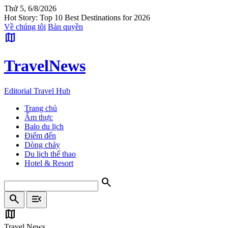
Thứ 5, 6/8/2026
Hot Story: Top 10 Best Destinations for 2026
Về chúng tôi
Bản quyền
map
Travel
News
Editorial Travel Hub
Trang chủ
Ẩm thực
Balo du lịch
Điểm đến
Dòng chảy
Du lịch thể thao
Hotel & Resort
search
search
menu_open
map
Travel News