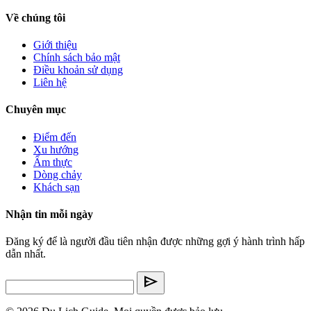
Về chúng tôi
Giới thiệu
Chính sách bảo mật
Điều khoản sử dụng
Liên hệ
Chuyên mục
Điểm đến
Xu hướng
Ẩm thực
Dòng chảy
Khách sạn
Nhận tin mỗi ngày
Đăng ký để là người đầu tiên nhận được những gợi ý hành trình hấp
dẫn nhất.
send