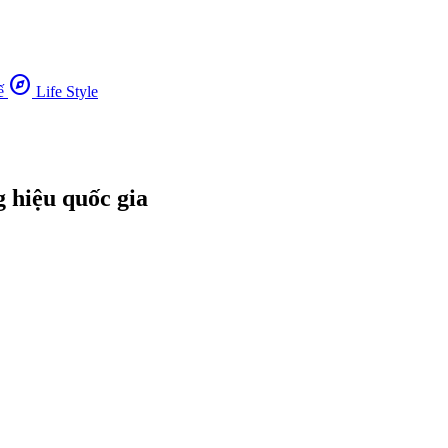
explore
ế
Life Style
 hiệu quốc gia