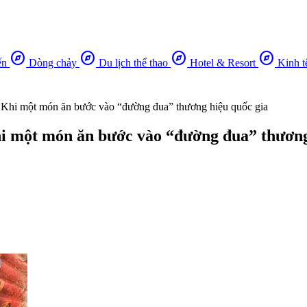
explore
explore
explore
explore
ến
Dòng chảy
Du lịch thể thao
Hotel & Resort
Kinh t
 Khi một món ăn bước vào “đường đua” thương hiệu quốc gia
i một món ăn bước vào “đường đua” thương