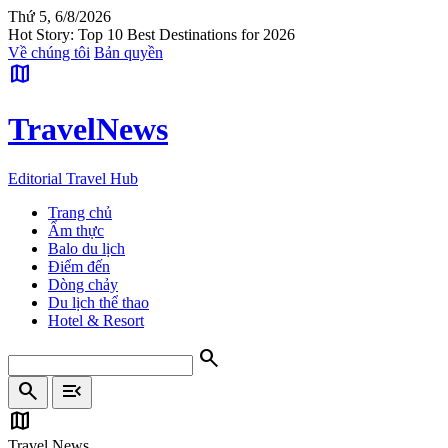
Thứ 5, 6/8/2026
Hot Story: Top 10 Best Destinations for 2026
Về chúng tôi
Bản quyền
map
Travel
News
Editorial Travel Hub
Trang chủ
Ẩm thực
Balo du lịch
Điểm đến
Dòng chảy
Du lịch thể thao
Hotel & Resort
search
search
menu_open
map
Travel News