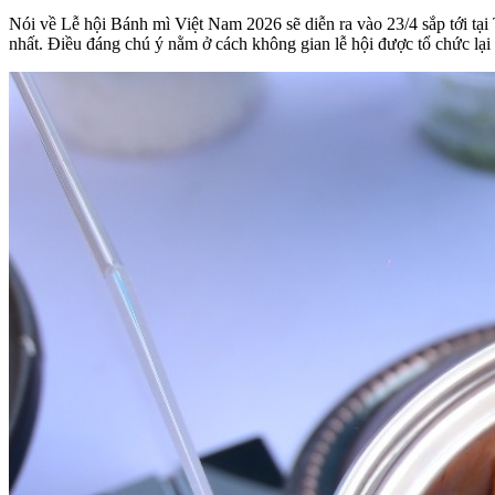
Nói về Lễ hội Bánh mì Việt Nam 2026 sẽ diễn ra vào 23/4 sắp tới tại
nhất. Điều đáng chú ý nằm ở cách không gian lễ hội được tổ chức lại