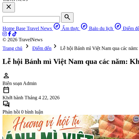
close
search
explore
explore
explore
Home Base
Travel News
Ẩm thực
Balo du lịch
Điểm đ
© 2026 TravelNews
chevron_right
chevron_right
Trang chủ
Điểm đến
Lễ hội Bánh mì Việt Nam qua các năm:
Lễ hội Bánh mì Việt Nam qua các năm: Kh
person
Biên soạn
Admin
calendar_today
Khởi hành
Tháng 4 22, 2026
forum
Phản hồi
0 bình luận