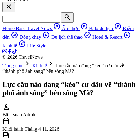
close
search
explore
explore
explore
Home Base
Travel News
Ẩm thực
Balo du lịch
Điểm
explore
explore
explore
explore
đến
Dòng chảy
Du lịch thể thao
Hotel & Resort
explore
Kinh tế
Life Style
© 2026 TravelNews
chevron_right
chevron_right
Trang chủ
Kinh tế
Lực cầu nào đang “kéo” cư dân về
“thành phố ánh sáng” bên sông Mã?
Lực cầu nào đang “kéo” cư dân về “thành
phố ánh sáng” bên sông Mã?
person
Biên soạn
Admin
calendar_today
Khởi hành
Tháng 4 11, 2026
forum