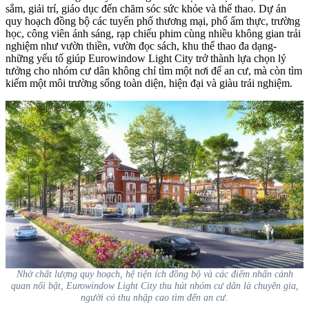
sắm, giải trí, giáo dục đến chăm sóc sức khỏe và thể thao. Dự án
quy hoạch đồng bộ các tuyến phố thương mại, phố ẩm thực, trường
học, công viên ánh sáng, rạp chiếu phim cùng nhiều không gian trải
nghiệm như vườn thiền, vườn đọc sách, khu thể thao đa dạng-
những yếu tố giúp Eurowindow Light City trở thành lựa chọn lý
tưởng cho nhóm cư dân không chỉ tìm một nơi để an cư, mà còn tìm
kiếm một môi trường sống toàn diện, hiện đại và giàu trải nghiệm.
Nhờ chất lượng quy hoạch, hệ tiện ích đồng bộ và các điểm nhấn cảnh
quan nổi bật, Eurowindow Light City thu hút nhóm cư dân là chuyên gia,
người có thu nhập cao tìm đến an cư.