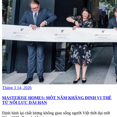
Tháng 3 14, 2026
MASTERISE HOMES: MỘT NĂM KHẲNG ĐỊNH VỊ THẾ
TỪ NỘI LỰC DÀI HẠN
Định hình lại chất lượng không gian sống người Việt thời đại mới