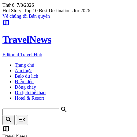
Thứ 6, 7/8/2026
Hot Story: Top 10 Best Destinations for 2026
Về chúng tôi
Bản quyền
map
Travel
News
Editorial Travel Hub
Trang chủ
Ẩm thực
Balo du lịch
Điểm đến
Dòng chảy
Du lịch thể thao
Hotel & Resort
search
search
menu_open
map
Travel News