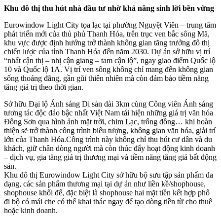
Khu đô thị thu hút nhà đầu tư nhờ khả năng sinh lời bền vững
Eurowindow Light City tọa lạc tại phường Nguyệt Viên – trung tâm
phát triển mới của thủ phủ Thanh Hóa, trên trục ven bắc sông Mã,
khu vực được định hướng trở thành không gian tăng trưởng đô thị
chiến lược của tỉnh Thanh Hóa đến năm 2030. Dự án sở hữu vị trí
“nhất cận thị – nhị cận giang – tam cận lộ”, ngay giao điểm Quốc lộ
10 và Quốc lộ 1A. Vị trí ven sông không chỉ mang đến không gian
sống thoáng đãng, gần gũi thiên nhiên mà còn đảm bảo tiềm năng
tăng giá trị theo thời gian.
Sở hữu Đại lộ Ánh sáng Di sản dài 3km cùng Công viên Ánh sáng
tương tác độc đáo bậc nhất Việt Nam tái hiện những giá trị văn hóa
Đông Sơn qua hình ảnh mặt trời, chim Lạc, trống đồng… khi hoàn
thiện sẽ trở thành công trình biểu tượng, không gian văn hóa, giải trí
lớn của Thanh Hóa.Công trình này không chỉ thu hút cư dân và du
khách, giữ chân dòng người mà còn thúc đẩy hoạt động kinh doanh
– dịch vụ, gia tăng giá trị thương mại và tiềm năng tăng giá bất động
sản.
Khu đô thị Eurowindow Light City sở hữu bộ sưu tập sản phẩm đa
dạng, các sản phẩm thương mại tại dự án như liền kề/shophouse,
shophouse khối đế, đặc biệt là shophouse hai mặt tiền kết hợp phố
đi bộ có mái che có thể khai thác ngay để tạo dòng tiền từ cho thuê
hoặc kinh doanh.