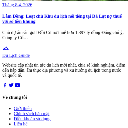
Tháng 8 4, 2026
Lâm Đồng: Loạt chủ Khu du lịch nổi tiếng tại Đà Lạt nợ thuế
với số tiền khủng
Chủ dự án sân golf Đồi Cù nợ thuế hơn 1.397 tỷ đồng Đáng chú ý,
Công ty Cổ…
terrain
Du Lịch Guide
Website cập nhật tin tức du lịch mới nhất, chia sẻ kinh nghiệm, điểm
đến hấp dẫn, ẩm thực địa phương và xu hướng du lịch trong nước
và quốc tế.
Về chúng tôi
Giới thiệu
Chính sách bảo mật
Điều khoản sử dụng
Liên hệ