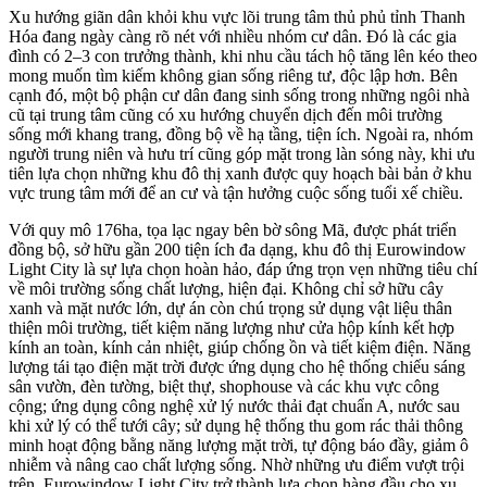
Xu hướng giãn dân khỏi khu vực lõi trung tâm thủ phủ tỉnh Thanh
Hóa đang ngày càng rõ nét với nhiều nhóm cư dân. Đó là các gia
đình có 2–3 con trưởng thành, khi nhu cầu tách hộ tăng lên kéo theo
mong muốn tìm kiếm không gian sống riêng tư, độc lập hơn. Bên
cạnh đó, một bộ phận cư dân đang sinh sống trong những ngôi nhà
cũ tại trung tâm cũng có xu hướng chuyển dịch đến môi trường
sống mới khang trang, đồng bộ về hạ tầng, tiện ích. Ngoài ra, nhóm
người trung niên và hưu trí cũng góp mặt trong làn sóng này, khi ưu
tiên lựa chọn những khu đô thị xanh được quy hoạch bài bản ở khu
vực trung tâm mới để an cư và tận hưởng cuộc sống tuổi xế chiều.
Với quy mô 176ha, tọa lạc ngay bên bờ sông Mã, được phát triển
đồng bộ, sở hữu gần 200 tiện ích đa dạng, khu đô thị Eurowindow
Light City là sự lựa chọn hoàn hảo, đáp ứng trọn vẹn những tiêu chí
về môi trường sống chất lượng, hiện đại. Không chỉ sở hữu cây
xanh và mặt nước lớn, dự án còn chú trọng sử dụng vật liệu thân
thiện môi trường, tiết kiệm năng lượng như cửa hộp kính kết hợp
kính an toàn, kính cản nhiệt, giúp chống ồn và tiết kiệm điện. Năng
lượng tái tạo điện mặt trời được ứng dụng cho hệ thống chiếu sáng
sân vườn, đèn tường, biệt thự, shophouse và các khu vực công
cộng; ứng dụng công nghệ xử lý nước thải đạt chuẩn A, nước sau
khi xử lý có thể tưới cây; sử dụng hệ thống thu gom rác thải thông
minh hoạt động bằng năng lượng mặt trời, tự động báo đầy, giảm ô
nhiễm và nâng cao chất lượng sống. Nhờ những ưu điểm vượt trội
trên, Eurowindow Light City trở thành lựa chọn hàng đầu cho xu