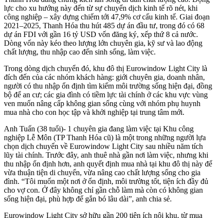
lực cho xu hướng này đến từ sự chuyển dịch kinh tế rõ nét, khi
công nghiệp – xây dựng chiếm tới 47,9% cơ cấu kinh tế. Giai đoạn
2021–2025, Thanh Hóa thu hút 485 dự án đầu tư, trong đó có 68
dự án FDI với gần 16 tỷ USD vốn đăng ký, xếp thứ 8 cả nước.
Dòng vốn này kéo theo lượng lớn chuyên gia, kỹ sư và lao động
chất lượng, thu nhập cao đến sinh sống, làm việc.
Trong dòng dịch chuyển đó, khu đô thị Eurowindow Light City là
đích đến của các nhóm khách hàng: giới chuyên gia, doanh nhân,
người có thu nhập ổn định tìm kiếm môi trường sống hiện đại, đồng
bộ để an cư; các gia đình có tiềm lực tài chính ở các khu vực vùng
ven muốn nâng cấp không gian sống cùng với nhóm phụ huynh
mua nhà cho con học tập và khởi nghiệp tại trung tâm mới.
Anh Tuấn (38 tuổi)- 1 chuyên gia đang làm việc tại Khu công
nghiệp Lễ Môn (TP Thanh Hóa cũ) là một trong những người lựa
chọn dịch chuyển về Eurowindow Light City sau nhiều năm tích
lũy tài chính. Trước đây, anh thuê nhà gần nơi làm việc, nhưng khi
thu nhập ổn định hơn, anh quyết định mua nhà tại khu đô thị này để
vừa thuận tiện di chuyển, vừa nâng cao chất lượng sống cho gia
đình. “Tôi muốn một nơi ở ổn định, môi trường tốt, tiện ích đầy đủ
cho vợ con. Ở đây không chỉ gần chỗ làm mà còn có không gian
sống hiện đại, phù hợp để gắn bó lâu dài”, anh chia sẻ.
Eurowindow Light City sở hữu gần 200 tiện ích nội khu, từ mua