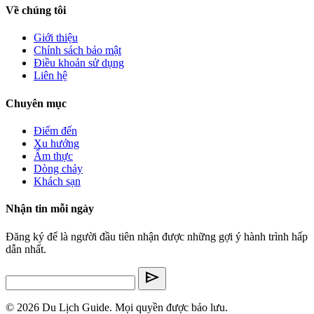
Về chúng tôi
Giới thiệu
Chính sách bảo mật
Điều khoản sử dụng
Liên hệ
Chuyên mục
Điểm đến
Xu hướng
Ẩm thực
Dòng chảy
Khách sạn
Nhận tin mỗi ngày
Đăng ký để là người đầu tiên nhận được những gợi ý hành trình hấp
dẫn nhất.
send
© 2026 Du Lịch Guide. Mọi quyền được bảo lưu.