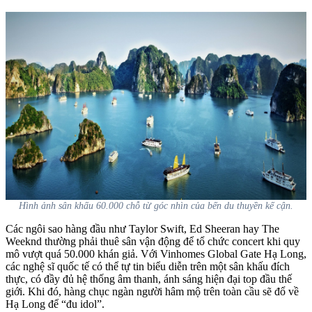
Hình ảnh sân khấu 60.000 chỗ từ góc nhìn của bến du thuyền kế cận.
Các ngôi sao hàng đầu như Taylor Swift, Ed Sheeran hay The
Weeknd thường phải thuê sân vận động để tổ chức concert khi quy
mô vượt quá 50.000 khán giả. Với Vinhomes Global Gate Hạ Long,
các nghệ sĩ quốc tế có thể tự tin biểu diễn trên một sân khấu đích
thực, có đầy đủ hệ thống âm thanh, ánh sáng hiện đại top đầu thế
giới. Khi đó, hàng chục ngàn người hâm mộ trên toàn cầu sẽ đổ về
Hạ Long để “đu idol”.