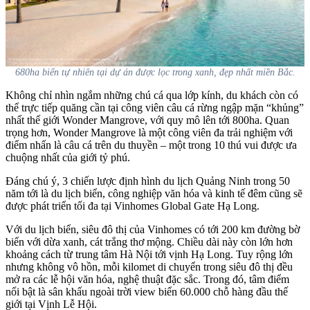
680ha biển tự nhiên tại dự án được lọc trong xanh, đẹp nhất miền Bắc.
Không chỉ nhìn ngắm những chú cá qua lớp kính, du khách còn có
thể trực tiếp quăng cần tại công viên câu cá rừng ngập mặn “khủng”
nhất thế giới Wonder Mangrove, với quy mô lên tới 800ha. Quan
trọng hơn, Wonder Mangrove là một công viên đa trải nghiệm với
điểm nhấn là câu cá trên du thuyền – một trong 10 thú vui được ưa
chuộng nhất của giới tỷ phú.
Đáng chú ý, 3 chiến lược định hình du lịch Quảng Ninh trong 50
năm tới là du lịch biển, công nghiệp văn hóa và kinh tế đêm cũng sẽ
được phát triển tối đa tại Vinhomes Global Gate Hạ Long.
Với du lịch biển, siêu đô thị của Vinhomes có tới 200 km đường bờ
biển với dừa xanh, cát trắng thơ mộng. Chiều dài này còn lớn hơn
khoảng cách từ trung tâm Hà Nội tới vịnh Hạ Long. Tuy rộng lớn
nhưng không vô hồn, mỗi kilomet di chuyển trong siêu đô thị đều
mở ra các lễ hội văn hóa, nghệ thuật đặc sắc. Trong đó, tâm điểm
nổi bật là sân khấu ngoài trời view biển 60.000 chỗ hàng đầu thế
giới tại Vịnh Lễ Hội.