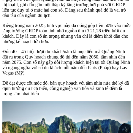
thị loại I, ghi dấu gần một thập kỷ tăng trưởng bứt phá với GRDP
liên tục duy trì ở mức hai con số. Đằng sau thành quả đó là vai trò
đầu tàu của ngành du lịch.
Riêng trong năm 2025, lĩnh vực này đã đóng góp trên 50% vào mức
tăng trưởng GRDP toàn tỉnh nhờ nguồn thu từ 21,28 triệu lượt du
khách. Đây là con số ấn tượng nhưng vẫn chỉ là điểm khởi đầu cho
những kế hoạch lớn hơn.
Đón 40 – 45 triệu lượt du khách/năm là mục tiêu mà Quảng Ninh
đặt ra trong Quy hoạch chung đô thị đến năm 2050, tầm nhìn đến
năm 2075. Con số này gấp đôi lượng khách hiện tại tới Quảng Ninh
và ngang ngửa với số du khách mỗi năm đến Paris (Pháp) hay Las
Vegas (Mỹ).
Để đạt được cột mốc đó, bản quy hoạch với tầm nhìn nửa thế kỷ đã
định hướng du lịch biển, công nghiệp văn hóa và kinh tế đêm là
trọng tâm phát triển.