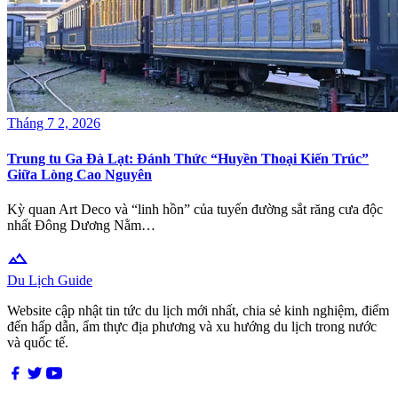
Tháng 7 2, 2026
Trung tu Ga Đà Lạt: Đánh Thức “Huyền Thoại Kiến Trúc”
Giữa Lòng Cao Nguyên
Kỳ quan Art Deco và “linh hồn” của tuyến đường sắt răng cưa độc
nhất Đông Dương Nằm…
terrain
Du Lịch Guide
Website cập nhật tin tức du lịch mới nhất, chia sẻ kinh nghiệm, điểm
đến hấp dẫn, ẩm thực địa phương và xu hướng du lịch trong nước
và quốc tế.