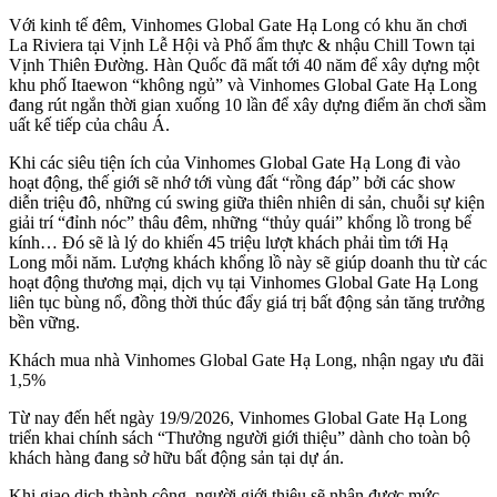
Với kinh tế đêm, Vinhomes Global Gate Hạ Long có khu ăn chơi
La Riviera tại Vịnh Lễ Hội và Phố ẩm thực & nhậu Chill Town tại
Vịnh Thiên Đường. Hàn Quốc đã mất tới 40 năm để xây dựng một
khu phố Itaewon “không ngủ” và Vinhomes Global Gate Hạ Long
đang rút ngắn thời gian xuống 10 lần để xây dựng điểm ăn chơi sầm
uất kế tiếp của châu Á.
Khi các siêu tiện ích của Vinhomes Global Gate Hạ Long đi vào
hoạt động, thế giới sẽ nhớ tới vùng đất “rồng đáp” bởi các show
diễn triệu đô, những cú swing giữa thiên nhiên di sản, chuỗi sự kiện
giải trí “đỉnh nóc” thâu đêm, những “thủy quái” khổng lồ trong bể
kính… Đó sẽ là lý do khiến 45 triệu lượt khách phải tìm tới Hạ
Long mỗi năm. Lượng khách khổng lồ này sẽ giúp doanh thu từ các
hoạt động thương mại, dịch vụ tại Vinhomes Global Gate Hạ Long
liên tục bùng nổ, đồng thời thúc đẩy giá trị bất động sản tăng trưởng
bền vững.
Khách mua nhà Vinhomes Global Gate Hạ Long, nhận ngay ưu đãi
1,5%
Từ nay đến hết ngày 19/9/2026, Vinhomes Global Gate Hạ Long
triển khai chính sách “Thưởng người giới thiệu” dành cho toàn bộ
khách hàng đang sở hữu bất động sản tại dự án.
Khi giao dịch thành công, người giới thiệu sẽ nhận được mức