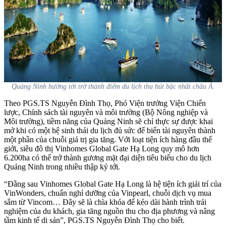
Quảng Ninh hướng tới trở thành điểm du lịch thu hút bậc nhất châu Á.
Theo PGS.TS Nguyễn Đình Thọ, Phó Viện trưởng Viện Chiến
lược, Chính sách tài nguyên và môi trường (Bộ Nông nghiệp và
Môi trường), tiềm năng của Quảng Ninh sẽ chỉ thực sự được khai
mở khi có một hệ sinh thái du lịch đủ sức để biến tài nguyên thành
một phần của chuỗi giá trị gia tăng. Với loạt tiện ích hàng đầu thế
giới, siêu đô thị Vinhomes Global Gate Hạ Long quy mô hơn
6.200ha có thể trở thành gương mặt đại diện tiêu biểu cho du lịch
Quảng Ninh trong nhiều thập kỷ tới.
“Đằng sau Vinhomes Global Gate Hạ Long là hệ tiện ích giải trí của
VinWonders, chuẩn nghỉ dưỡng của Vinpearl, chuỗi dịch vụ mua
sắm từ Vincom… Đây sẽ là chìa khóa để kéo dài hành trình trải
nghiệm của du khách, gia tăng nguồn thu cho địa phương và nâng
tầm kinh tế di sản”, PGS.TS Nguyễn Đình Thọ cho biết.