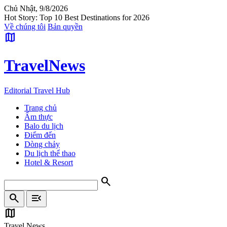
Chủ Nhật, 9/8/2026
Hot Story: Top 10 Best Destinations for 2026
Về chúng tôi
Bản quyền
map
Travel
News
Editorial Travel Hub
Trang chủ
Ẩm thực
Balo du lịch
Điểm đến
Dòng chảy
Du lịch thể thao
Hotel & Resort
search
search
menu_open
map
Travel News