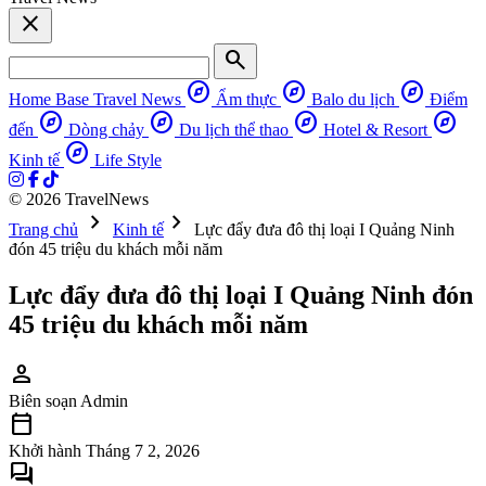
close
search
explore
explore
explore
Home Base
Travel News
Ẩm thực
Balo du lịch
Điểm
explore
explore
explore
explore
đến
Dòng chảy
Du lịch thể thao
Hotel & Resort
explore
Kinh tế
Life Style
© 2026 TravelNews
chevron_right
chevron_right
Trang chủ
Kinh tế
Lực đẩy đưa đô thị loại I Quảng Ninh
đón 45 triệu du khách mỗi năm
Lực đẩy đưa đô thị loại I Quảng Ninh đón
45 triệu du khách mỗi năm
person
Biên soạn
Admin
calendar_today
Khởi hành
Tháng 7 2, 2026
forum