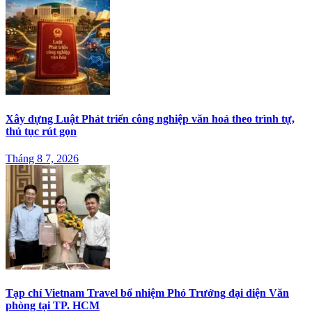
Xây dựng Luật Phát triển công nghiệp văn hoá theo trình tự,
thủ tục rút gọn
Tháng 8 7, 2026
Tạp chí Vietnam Travel bổ nhiệm Phó Trưởng đại diện Văn
phòng tại TP. HCM