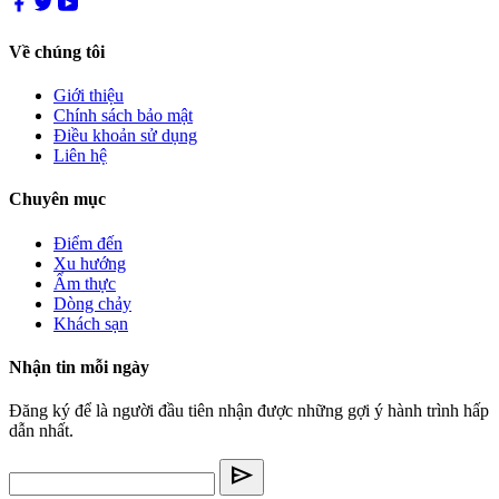
Về chúng tôi
Giới thiệu
Chính sách bảo mật
Điều khoản sử dụng
Liên hệ
Chuyên mục
Điểm đến
Xu hướng
Ẩm thực
Dòng chảy
Khách sạn
Nhận tin mỗi ngày
Đăng ký để là người đầu tiên nhận được những gợi ý hành trình hấp
dẫn nhất.
send