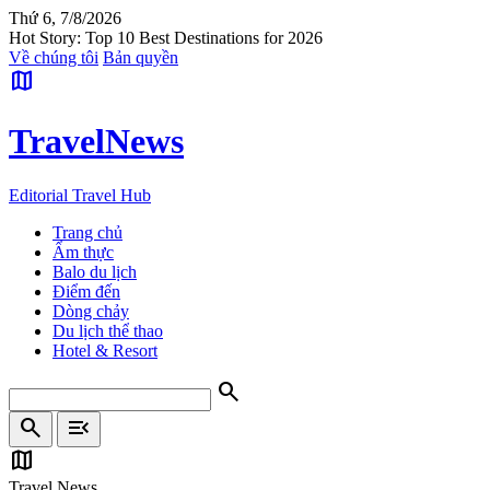
Thứ 6, 7/8/2026
Hot Story: Top 10 Best Destinations for 2026
Về chúng tôi
Bản quyền
map
Travel
News
Editorial Travel Hub
Trang chủ
Ẩm thực
Balo du lịch
Điểm đến
Dòng chảy
Du lịch thể thao
Hotel & Resort
search
search
menu_open
map
Travel News