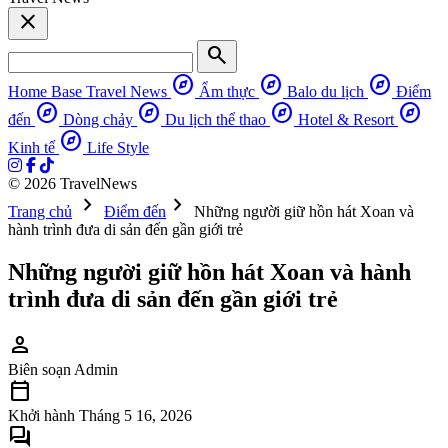
close
search
explore
explore
explore
Home Base
Travel News
Ẩm thực
Balo du lịch
Điểm
explore
explore
explore
explore
đến
Dòng chảy
Du lịch thể thao
Hotel & Resort
explore
Kinh tế
Life Style
© 2026 TravelNews
chevron_right
chevron_right
Trang chủ
Điểm đến
Những người giữ hồn hát Xoan và
hành trình đưa di sản đến gần giới trẻ
Những người giữ hồn hát Xoan và hành
trình đưa di sản đến gần giới trẻ
person
Biên soạn
Admin
calendar_today
Khởi hành
Tháng 5 16, 2026
forum