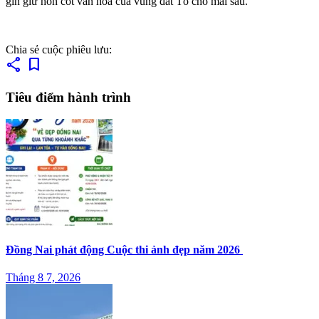
gìn giữ hồn cốt văn hóa của vùng đất Tổ cho mai sau.
Chia sẻ cuộc phiêu lưu:
share
bookmark
Tiêu điểm hành trình
Đồng Nai phát động Cuộc thi ảnh đẹp năm 2026
Tháng 8 7, 2026