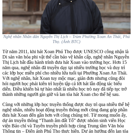
Nghệ nhân Nhân dân Nguyễn Thị Lịch – Trùm Phường Xoan An Thái, Phú
Thọ. (Ảnh:BTC)
Từ năm 2011, khi hát Xoan Phú Thọ được UNESCO công nhận là
Di sản văn hóa phi vật thể cần bảo vệ khẩn cấp, nghệ nhân Nguyễn
Thị Lịch bắt đầu hành trình đưa hát Xoan vào trường học. Hơn 15
năm qua, nghệ nhân đã truyền dạy tại nhiều trường học và duy trì
các lớp học miễn phí cho nhiều lứa tuổi tại Phường Xoan An Thái.
Với nghệ nhân, hát Xoan tuy mộc mạc, giản đơn nhưng cũng đòi
hỏi người học phải kiên trì luyện tập cả lời hát lẫn động tác biểu
diễn. Điều khiến bà tự hào nhất là nhiều học trò nay đã tiếp tục trở
thành những người gìn giữ và lan tỏa hát Xoan cho thế hệ sau.
Cùng với những lớp học truyền thống được duy trì qua nhiều thế hệ
nghệ nhân, nhiều hoạt động truyền thông mới cũng đang góp phần
đưa hát Xoan đến gần hơn với công chúng trẻ. Từ mong muốn ấy,
dự án truyền thông “Thanh âm đất Tổ” được nhóm sinh viên Học
viện Báo chí và Tuyên truyền phối hợp cùng Trung tâm Văn hóa
Thông tin – Điện ảnh Phú Thọ thực hiện. Dự án hướng đến lan tỏa