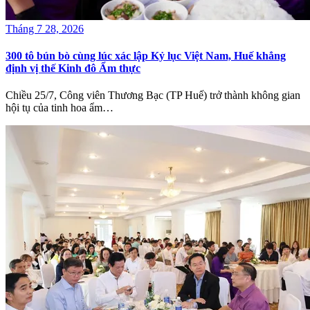
Tháng 7 28, 2026
300 tô bún bò cùng lúc xác lập Kỷ lục Việt Nam, Huế khẳng
định vị thế Kinh đô Ẩm thực
Chiều 25/7, Công viên Thương Bạc (TP Huế) trở thành không gian
hội tụ của tinh hoa ẩm…