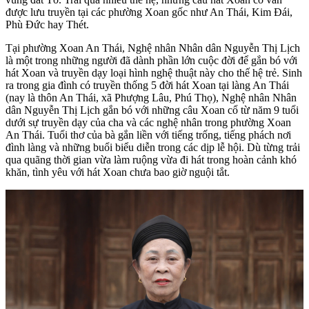
được lưu truyền tại các phường Xoan gốc như An Thái, Kim Đái,
Phù Đức hay Thét.
Tại phường Xoan An Thái, Nghệ nhân Nhân dân Nguyễn Thị Lịch
là một trong những người đã dành phần lớn cuộc đời để gắn bó với
hát Xoan và truyền dạy loại hình nghệ thuật này cho thế hệ trẻ. Sinh
ra trong gia đình có truyền thống 5 đời hát Xoan tại làng An Thái
(nay là thôn An Thái, xã Phượng Lâu, Phú Thọ), Nghệ nhân Nhân
dân Nguyễn Thị Lịch gắn bó với những câu Xoan cổ từ năm 9 tuổi
dưới sự truyền dạy của cha và các nghệ nhân trong phường Xoan
An Thái. Tuổi thơ của bà gắn liền với tiếng trống, tiếng phách nơi
đình làng và những buổi biểu diễn trong các dịp lễ hội. Dù từng trải
qua quãng thời gian vừa làm ruộng vừa đi hát trong hoàn cảnh khó
khăn, tình yêu với hát Xoan chưa bao giờ nguội tắt.