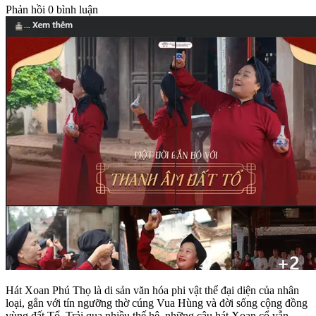
Phản hồi
0 bình luận
Hát Xoan Phú Thọ là di sản văn hóa phi vật thể đại diện của nhân
loại, gắn với tín ngưỡng thờ cúng Vua Hùng và đời sống cộng đồng
vùng đất Tổ. Trải qua nhiều thế hệ, những câu hát Xoan cổ vẫn