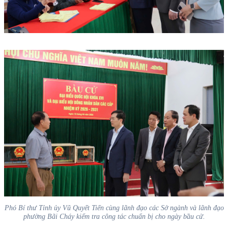
Phó Bí thư Tỉnh ủy Vũ Quyết Tiến cùng lãnh đạo các Sở ngành và lãnh đạo
phường Bãi Cháy kiểm tra công tác chuẩn bị cho ngày bầu cử.