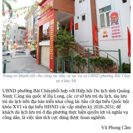
Trang trí khánh tiết cho công tác bầu cử tại trụ sở UBND phường Bãi Cháy
và ở khu 9A.
UBND phường Bãi Cháy
phối hợp với
Hiệp hội Du lịch tỉnh Quảng
Ninh; Cảng tàu quốc tế Hạ Long, các
cơ sở lưu trú du lịch, tàu lưu
trú du lịch trên địa bàn triển khai
công tác bầu cử đại biểu Quốc hội
khóa XVI và đại biểu HĐND các cấp nhiệm kỳ 2026-2031; đ
ể
khách du lịch
lưu trú ở địa phương thực hiện quyền lợi và nghĩa vụ
công dân, là việc làm tích cực
đáng được hoan nghênh.
Vũ Phong Cầm