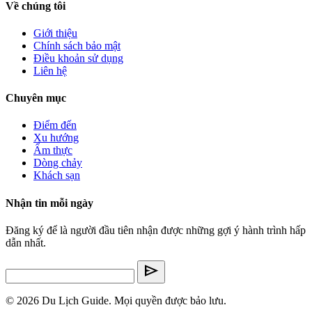
Về chúng tôi
Giới thiệu
Chính sách bảo mật
Điều khoản sử dụng
Liên hệ
Chuyên mục
Điểm đến
Xu hướng
Ẩm thực
Dòng chảy
Khách sạn
Nhận tin mỗi ngày
Đăng ký để là người đầu tiên nhận được những gợi ý hành trình hấp
dẫn nhất.
send
© 2026 Du Lịch Guide. Mọi quyền được bảo lưu.