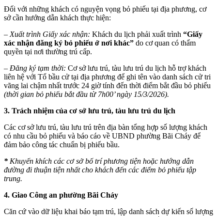
Đối với những khách có nguyện vọng bỏ phiếu tại địa phương, cơ
sở cần hướng dẫn khách thực hiện:
– Xuất trình Giấy xác nhận:
Khách du lịch phải xuất trình
“Giấy
xác nhận đăng ký bỏ phiếu ở nơi khác”
do cơ quan có thẩm
quyền tại nơi thường trú cấp.
– Đăng ký tạm thời:
Cơ sở lưu trú, tàu lưu trú du lịch hỗ trợ khách
liên hệ với Tổ bầu cử tại địa phương để ghi tên vào danh sách cử tri
vãng lai chậm nhất trước 24 giờ tính đến thời điểm bắt đầu bỏ phiếu
(thời gian bỏ phiếu bắt đầu từ 7h00’ ngày 15/3/2026).
3. Trách nhiệm của cơ sở lưu trú, tàu lưu trú du lịch
Các cơ sở lưu trú, tàu lưu trú trên địa bàn tổng hợp số lượng khách
có nhu cầu bỏ phiếu và báo cáo về UBND phường Bãi Cháy để
đảm bảo công tác chuẩn bị phiếu bầu.
*
Khuyến khích các cơ sở bố trí phương tiện hoặc hướng dẫn
đường đi thuận tiện nhất cho khách đến các điểm bỏ phiếu tập
trung.
4. Giao Công an phường Bãi Cháy
Căn cứ vào dữ liệu khai báo tạm trú, lập danh sách dự kiến số lượng