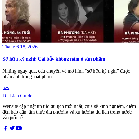
Tháng 6 18, 2026
Sở hữu kỳ nghỉ: Cái bẫy không nằm ở sản phẩm
Những ngày qua, câu chuyện về mô hình “sở hữu kỳ nghỉ” được
phản ánh trong loạt phim…
terrain
Du Lịch Guide
Website cập nhật tin tức du lịch mới nhất, chia sẻ kinh nghiệm, điểm
đến hấp dẫn, ẩm thực địa phương và xu hướng du lịch trong nước
và quốc tế.