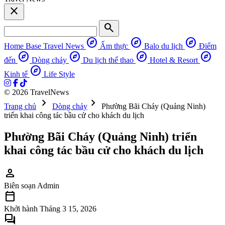
close
search
explore
explore
explore
Home Base
Travel News
Ẩm thực
Balo du lịch
Điểm
explore
explore
explore
explore
đến
Dòng chảy
Du lịch thể thao
Hotel & Resort
explore
Kinh tế
Life Style
© 2026 TravelNews
chevron_right
chevron_right
Trang chủ
Dòng chảy
Phường Bãi Cháy (Quảng Ninh)
triển khai công tác bầu cử cho khách du lịch
Phường Bãi Cháy (Quảng Ninh) triển
khai công tác bầu cử cho khách du lịch
person
Biên soạn
Admin
calendar_today
Khởi hành
Tháng 3 15, 2026
forum