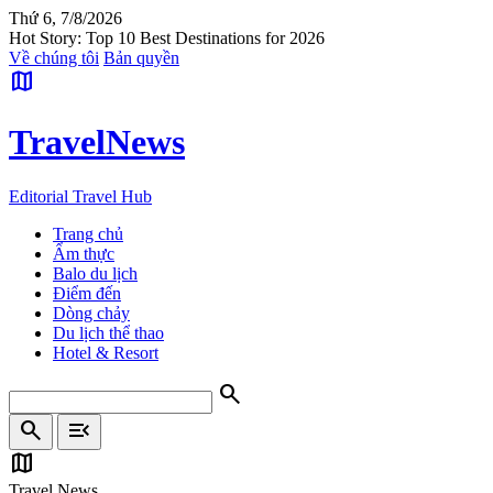
Thứ 6, 7/8/2026
Hot Story: Top 10 Best Destinations for 2026
Về chúng tôi
Bản quyền
map
Travel
News
Editorial Travel Hub
Trang chủ
Ẩm thực
Balo du lịch
Điểm đến
Dòng chảy
Du lịch thể thao
Hotel & Resort
search
search
menu_open
map
Travel News