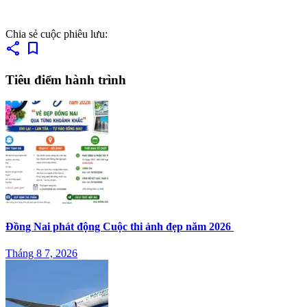
Chia sẻ cuộc phiêu lưu:
share
bookmark
Tiêu điểm hành trình
Đồng Nai phát động Cuộc thi ảnh đẹp năm 2026
Tháng 8 7, 2026