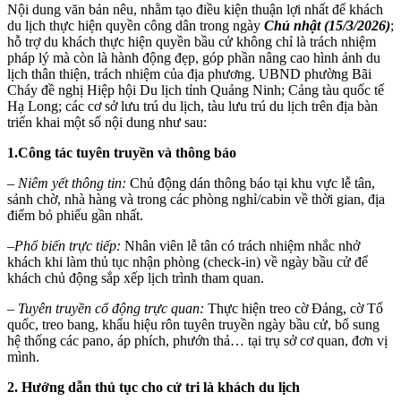
Nội dung văn bản nêu, nhằm tạo điều kiện thuận lợi nhất để khách
du lịch thực hiện quyền công dân trong ngày
Chủ nhật (15/3/2026)
;
hỗ trợ du khách thực hiện quyền bầu cử không chỉ là trách nhiệm
pháp lý mà còn là hành động đẹp, góp phần nâng cao hình ảnh du
lịch thân thiện, trách nhiệm của địa phương.
UBND phường Bãi
Cháy đề nghị Hiệp hội Du lịch tỉnh Quảng Ninh; Cảng tàu quốc tế
Hạ Long; các cơ sở lưu trú du lịch, tàu lưu trú du lịch trên địa bàn
triển khai một số nội dung như sau:
1.
Công tác tuyên truyền và thông báo
– Niêm yết thông tin:
Chủ động dán thông báo tại khu vực lễ tân,
sảnh chờ, nhà hàng và trong các phòng nghỉ/cabin về thời gian, địa
điểm bỏ phiếu gần nhất.
–
Phổ biến trực tiếp:
Nhân viên lễ tân có trách nhiệm nhắc nhở
khách khi làm thủ tục nhận phòng (check-in) về ngày bầu cử để
khách chủ động sắp xếp lịch trình tham quan.
– Tuyên truyền cổ động trực quan:
Thực hiện
treo cờ Đảng, cờ Tổ
quốc, treo bang, khẩu hiệu rôn tuyên truyền ngày bầu cử, bổ sung
hệ thống các pano, áp phích, phướn thả… tại trụ sở cơ quan, đơn vị
mình.
2. Hướng dẫn thủ tục cho cử tri là khách du lịch