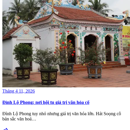
Tháng 4 11, 2026
Đình Lộ Phong: nơi hội tụ giá trị văn hóa cổ
Đình Lộ Phong tuy nhỏ nhưng giá trị văn hóa lớn. Hát Soọng cô
bản sắc văn hoá…
terrain