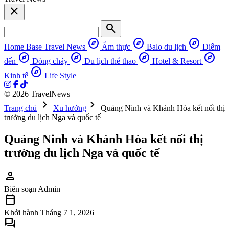
close
search
explore
explore
explore
Home Base
Travel News
Ẩm thực
Balo du lịch
Điểm
explore
explore
explore
explore
đến
Dòng chảy
Du lịch thể thao
Hotel & Resort
explore
Kinh tế
Life Style
© 2026 TravelNews
chevron_right
chevron_right
Trang chủ
Xu hướng
Quảng Ninh và Khánh Hòa kết nối thị
trường du lịch Nga và quốc tế
Quảng Ninh và Khánh Hòa kết nối thị
trường du lịch Nga và quốc tế
person
Biên soạn
Admin
calendar_today
Khởi hành
Tháng 7 1, 2026
forum