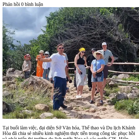
Phản hồi
0 bình luận
Tại buổi làm việc, đại diện Sở Văn hóa, Thể thao và Du lịch Khánh
Hòa đã chia sẻ nhiều kinh nghiệm thực tiễn trong công tác phục hồi
và phát triển thị trường du lịch nước Nga và các nước CIS. Hiện