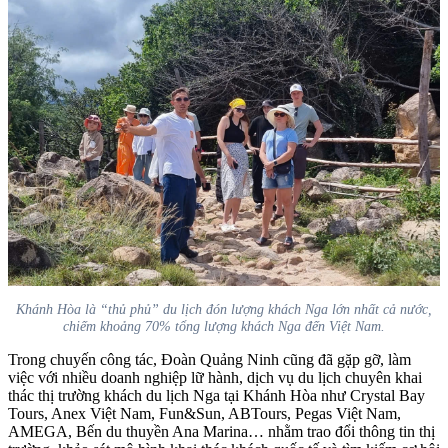
Khánh Hòa là “thủ phủ” du lịch đón lượng khách Nga lớn nhất cả nước,
chiếm khoảng 70% tổng lượng khách Nga đến Việt Nam.
Trong chuyến công tác, Đoàn Quảng Ninh cũng đã gặp gỡ, làm
việc với nhiều doanh nghiệp lữ hành, dịch vụ du lịch chuyên khai
thác thị trường khách du lịch Nga tại Khánh Hòa như Crystal Bay
Tours, Anex Việt Nam, Fun&Sun, ABTours, Pegas Việt Nam,
AMEGA, Bến du thuyền Ana Marina… nhằm trao đổi thông tin thị