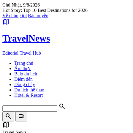
Chủ Nhật, 9/8/2026
Hot Story: Top 10 Best Destinations for 2026
Về chúng tôi
Bản quyền
map
Travel
News
Editorial Travel Hub
Trang chủ
Ẩm thực
Balo du lịch
Điểm đến
Dòng chảy
Du lịch thể thao
Hotel & Resort
search
search
menu_open
map
Travel News