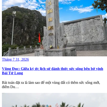
Tháng 7 31, 2026
Vũng Đục: Giữa ký ức lịch sử đánh thức sức sống bên bờ vịnh
Bái Tử Long
Bài toán đặt ra là làm sao để một vùng đất có thêm sức sống mới,
điểm Du…