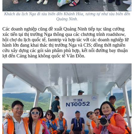
Khách du lịch Nga đi tàu biển đến Khánh Hòa, tương tự như tàu biển đến
Quảng Ninh.
Các doanh nghiệp cũng đề xuất Quảng Ninh tiếp tục tăng cường
xúc tiến tại thị trường Nga thông qua các chương trình roadshow,
hội chợ du lịch quốc tế, famtrip và hợp tác với các doanh nghiệp lữ
hành lớn đang khai thác thị trường Nga và CIS; đồng thời nghiên
cứu xây dựng các gói sản phẩm phù hợp, kết nối đường bay thuận
lợi đến Cảng hàng không quốc tế Vân Đồn.