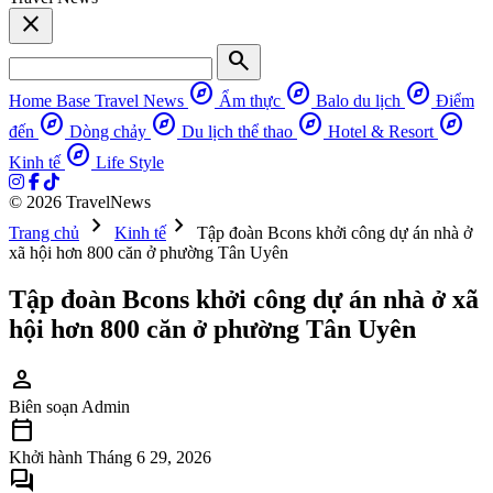
close
search
explore
explore
explore
Home Base
Travel News
Ẩm thực
Balo du lịch
Điểm
explore
explore
explore
explore
đến
Dòng chảy
Du lịch thể thao
Hotel & Resort
explore
Kinh tế
Life Style
© 2026 TravelNews
chevron_right
chevron_right
Trang chủ
Kinh tế
Tập đoàn Bcons khởi công dự án nhà ở
xã hội hơn 800 căn ở phường Tân Uyên
Tập đoàn Bcons khởi công dự án nhà ở xã
hội hơn 800 căn ở phường Tân Uyên
person
Biên soạn
Admin
calendar_today
Khởi hành
Tháng 6 29, 2026
forum