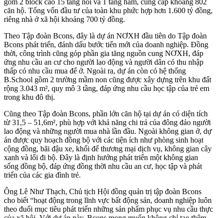
gồm 2 block cao 15 tầng nổi và 1 tầng hầm, cung cấp khoảng 802
căn hộ. Tổng vốn đầu tư của toàn khu phức hợp hơn 1.600 tỷ đồng,
riêng nhà ở xã hội khoảng 700 tỷ đồng.
Theo Tập đoàn Bcons, đây là dự án NƠXH đầu tiên do Tập đoàn
Bcons phát triển, đánh dấu bước tiến mới của doanh nghiệp. Đồng
thời, công trình cũng góp phần gia tăng nguồn cung NƠXH, đáp
ứng nhu cầu an cư cho người lao động và người dân có thu nhập
thấp có nhu cầu mua để ở. Ngoài ra, dự án còn có hệ thống
B.School gồm 2 trường mầm non cũng được xây dựng trên khu đất
rộng 3.043 m², quy mô 3 tầng, đáp ứng nhu cầu học tập của trẻ em
trong khu đô thị.
Cũng theo Tập đoàn Bcons, phần lớn căn hộ tại dự án có diện tích
từ 31,5 – 51,6m², phù hợp với khả năng chi trả của đông đảo người
lao động và những người mua nhà lần đầu. Ngoài không gian ở, dự
án được quy hoạch đồng bộ với các tiện ích như phòng sinh hoạt
cộng đồng, bãi đậu xe, khối đế thương mại dịch vụ, không gian cây
xanh và lối đi bộ. Đây là định hướng phát triển một không gian
sống đồng bộ, đáp ứng đồng thời nhu cầu an cư, học tập và phát
triển của các gia đình trẻ.
Ông Lê Như Thạch, Chủ tịch Hội đồng quản trị tập đoàn Bcons
cho biết “hoạt động trong lĩnh vực bất động sản, doanh nghiệp luôn
theo đuổi mục tiêu phát triển những sản phẩm phục vụ nhu cầu thực
của xã hội. Với dự án này, Bcons mong muốn không chỉ tạo thêm