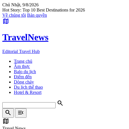
Chủ Nhật, 9/8/2026
Hot Story: Top 10 Best Destinations for 2026
Về chúng tôi
Bản quyền
map
Travel
News
Editorial Travel Hub
Trang chủ
Ẩm thực
Balo du lịch
Điểm đến
Dòng chảy
Du lịch thể thao
Hotel & Resort
search
search
menu_open
map
Travel News