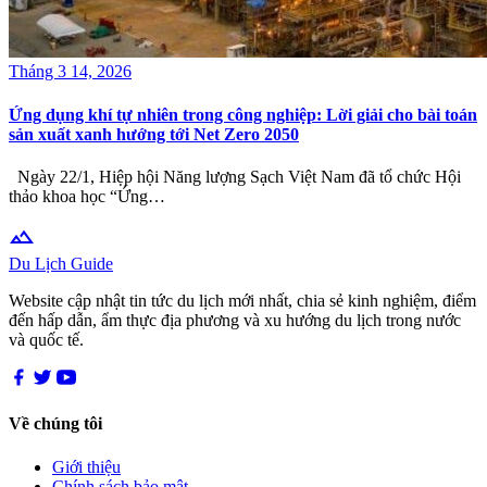
Tháng 3 14, 2026
Ứng dụng khí tự nhiên trong công nghiệp: Lời giải cho bài toán
sản xuất xanh hướng tới Net Zero 2050
Ngày 22/1, Hiệp hội Năng lượng Sạch Việt Nam đã tổ chức Hội
thảo khoa học “Ứng…
terrain
Du Lịch Guide
Website cập nhật tin tức du lịch mới nhất, chia sẻ kinh nghiệm, điểm
đến hấp dẫn, ẩm thực địa phương và xu hướng du lịch trong nước
và quốc tế.
Về chúng tôi
Giới thiệu
Chính sách bảo mật