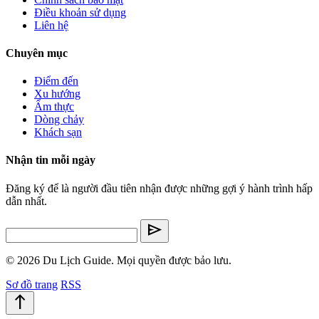
Điều khoản sử dụng
Liên hệ
Chuyên mục
Điểm đến
Xu hướng
Ẩm thực
Dòng chảy
Khách sạn
Nhận tin mỗi ngày
Đăng ký để là người đầu tiên nhận được những gợi ý hành trình hấp
dẫn nhất.
send
© 2026 Du Lịch Guide. Mọi quyền được bảo lưu.
Sơ đồ trang
RSS
north