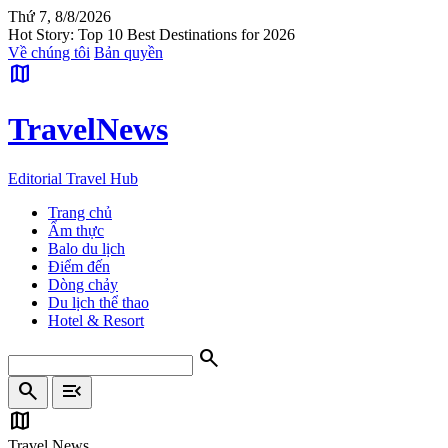
Thứ 7, 8/8/2026
Hot Story: Top 10 Best Destinations for 2026
Về chúng tôi
Bản quyền
map
Travel
News
Editorial Travel Hub
Trang chủ
Ẩm thực
Balo du lịch
Điểm đến
Dòng chảy
Du lịch thể thao
Hotel & Resort
search
search
menu_open
map
Travel News