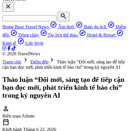
close
search
explore
explore
explore
Home Base
Travel News
Ẩm thực
Balo du lịch
Điểm
explore
explore
explore
explore
đến
Dòng chảy
Du lịch thể thao
Hotel & Resort
explore
Kinh tế
Life Style
© 2026 TravelNews
chevron_right
chevron_right
Trang chủ
Điểm đến
Thảo luận “Đổi mới, sáng tạo để tiếp
cận bạn đọc mới, phát triển kinh tế báo chí” trong kỷ nguyên AI
Thảo luận “Đổi mới, sáng tạo để tiếp cận
bạn đọc mới, phát triển kinh tế báo chí”
trong kỷ nguyên AI
person
Biên soạn
Admin
calendar_today
Khởi hành
Tháng 6 22, 2026