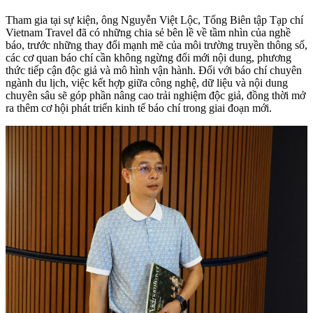
Tham gia tại sự kiện, ông Nguyễn Việt Lộc, Tổng Biên tập Tạp chí
Vietnam Travel đã có những chia sẻ bên lề về tầm nhìn của nghề
báo, trước những thay đổi mạnh mẽ của môi trường truyền thông số,
các cơ quan báo chí cần không ngừng đổi mới nội dung, phương
thức tiếp cận độc giả và mô hình vận hành. Đối với báo chí chuyên
ngành du lịch, việc kết hợp giữa công nghệ, dữ liệu và nội dung
chuyên sâu sẽ góp phần nâng cao trải nghiệm độc giả, đồng thời mở
ra thêm cơ hội phát triển kinh tế báo chí trong giai đoạn mới.