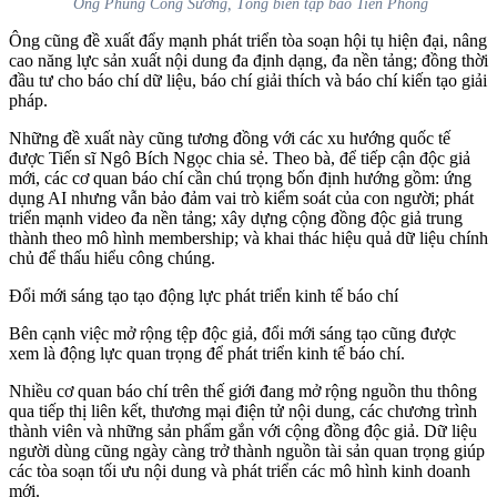
Ông Phùng Công Sưởng, Tổng biên tập báo Tiền Phong
Ông cũng đề xuất đẩy mạnh phát triển tòa soạn hội tụ hiện đại, nâng
cao năng lực sản xuất nội dung đa định dạng, đa nền tảng; đồng thời
đầu tư cho báo chí dữ liệu, báo chí giải thích và báo chí kiến tạo giải
pháp.
Những đề xuất này cũng tương đồng với các xu hướng quốc tế
được Tiến sĩ Ngô Bích Ngọc chia sẻ. Theo bà, để tiếp cận độc giả
mới, các cơ quan báo chí cần chú trọng bốn định hướng gồm: ứng
dụng AI nhưng vẫn bảo đảm vai trò kiểm soát của con người; phát
triển mạnh video đa nền tảng; xây dựng cộng đồng độc giả trung
thành theo mô hình membership; và khai thác hiệu quả dữ liệu chính
chủ để thấu hiểu công chúng.
Đổi mới sáng tạo tạo động lực phát triển kinh tế báo chí
Bên cạnh việc mở rộng tệp độc giả, đổi mới sáng tạo cũng được
xem là động lực quan trọng để phát triển kinh tế báo chí.
Nhiều cơ quan báo chí trên thế giới đang mở rộng nguồn thu thông
qua tiếp thị liên kết, thương mại điện tử nội dung, các chương trình
thành viên và những sản phẩm gắn với cộng đồng độc giả. Dữ liệu
người dùng cũng ngày càng trở thành nguồn tài sản quan trọng giúp
các tòa soạn tối ưu nội dung và phát triển các mô hình kinh doanh
mới.