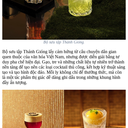
Bộ sưu tập Thánh Gióng.
Bộ sưu tập Thánh Gióng lấy cảm hứng từ câu chuyện dân gian
quen thuộc của văn hóa Việt Nam, nhưng được diễn giải bằng tư
duy pha chế hiện đại. Gạo, tre và những chất liệu tự nhiên trở thành
nền tảng để tạo nên các loại cocktail thủ công, kết hợp kỹ thuật sáng
tạo và tạo hình độc đáo. Mỗi ly không chỉ để thưởng thức, mà còn
là một tác phẩm thị giác dễ dàng ghi dấu trong những khung hình
đầy ấn tượng.