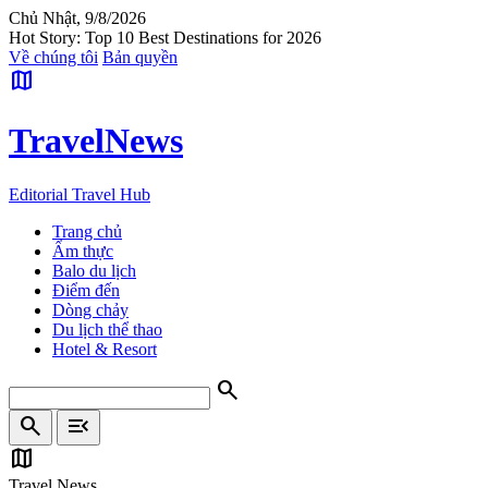
Chủ Nhật, 9/8/2026
Hot Story: Top 10 Best Destinations for 2026
Về chúng tôi
Bản quyền
map
Travel
News
Editorial Travel Hub
Trang chủ
Ẩm thực
Balo du lịch
Điểm đến
Dòng chảy
Du lịch thể thao
Hotel & Resort
search
search
menu_open
map
Travel News