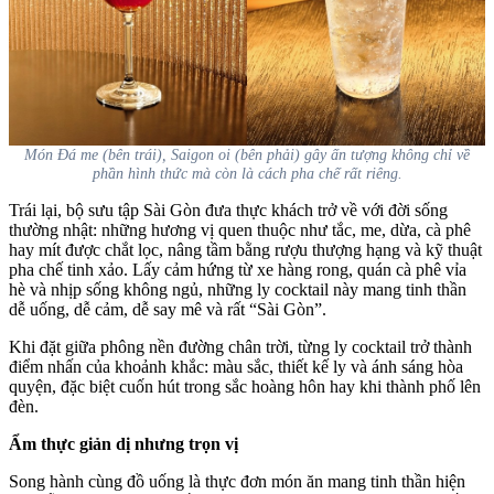
Món Đá me (bên trái), Saigon oi (bên phải) gây ấn tượng không chỉ về
phần hình thức mà còn là cách pha chế rất riêng.
Trái lại, bộ sưu tập Sài Gòn đưa thực khách trở về với đời sống
thường nhật: những hương vị quen thuộc như tắc, me, dừa, cà phê
hay mít được chắt lọc, nâng tầm bằng rượu thượng hạng và kỹ thuật
pha chế tinh xảo. Lấy cảm hứng từ xe hàng rong, quán cà phê vỉa
hè và nhịp sống không ngủ, những ly cocktail này mang tinh thần
dễ uống, dễ cảm, dễ say mê và rất “Sài Gòn”.
Khi đặt giữa phông nền đường chân trời, từng ly cocktail trở thành
điểm nhấn của khoảnh khắc: màu sắc, thiết kế ly và ánh sáng hòa
quyện, đặc biệt cuốn hút trong sắc hoàng hôn hay khi thành phố lên
đèn.
Ẩm thực giản dị nhưng trọn vị
Song hành cùng đồ uống là thực đơn món ăn mang tinh thần hiện