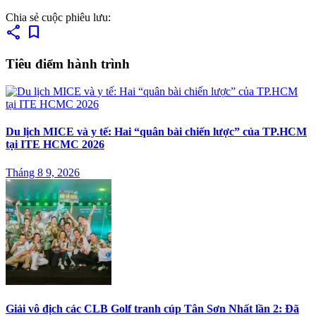
Chia sẻ cuộc phiêu lưu:
share
bookmark
Tiêu điểm hành trình
Du lịch MICE và y tế: Hai “quân bài chiến lược” của TP.HCM
tại ITE HCMC 2026
Tháng 8 9, 2026
Giải vô địch các CLB Golf tranh cúp Tân Sơn Nhất lần 2: Đã