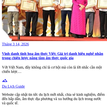
Tháng 3 14, 2026
Vinh danh tinh hoa ẩm thực Việt: Giá trị danh hiệu nghệ nhân
trong chiến lược nâng tầm ẩm thực quốc gia
Với Việt Nam, đây không chỉ là cơ hội mà còn là lời nhắc cần một
chiến lược…
terrain
Du Lịch Guide
Website cập nhật tin tức du lịch mới nhất, chia sẻ kinh nghiệm, điểm
đến hấp dẫn, ẩm thực địa phương và xu hướng du lịch trong nước
và quốc tế.