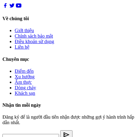
Về chúng tôi
Giới thiệu
Chính sách bảo mật
Điều khoản sử dụng
Liên hệ
Chuyên mục
Điểm đến
Xu hướng
Ẩm thực
Dòng chảy
Khách sạn
Nhận tin mỗi ngày
Đăng ký để là người đầu tiên nhận được những gợi ý hành trình hấp
dẫn nhất.
send