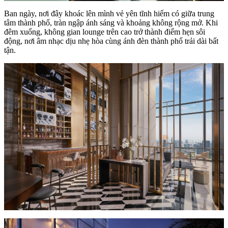
Ban ngày, nơi đây khoác lên mình vẻ yên tĩnh hiếm có giữa trung
tâm thành phố, tràn ngập ánh sáng và khoảng không rộng mở. Khi
đêm xuống, không gian lounge trên cao trở thành điểm hẹn sôi
động, nơi âm nhạc dịu nhẹ hòa cùng ánh đèn thành phố trải dài bất
tận.