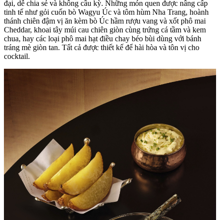
đại, dễ chia sẻ và không cầu kỳ. Những món quen được nâng cấp
tinh tế như gỏi cuốn bò Wagyu Úc và tôm hùm Nha Trang, hoành
thánh chiên đậm vị ăn kèm bò Úc hầm rượu vang và xốt phô mai
Cheddar, khoai tây múi cau chiên giòn cùng trứng cá tầm và kem
chua, hay các loại phô mai hạt điều chay béo bùi dùng với bánh
tráng mè giòn tan. Tất cả được thiết kế để hài hòa và tôn vị cho
cocktail.