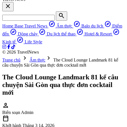
close
search
explore
explore
explore
Home Base
Travel News
Ẩm thực
Balo du lịch
Điểm
explore
explore
explore
explore
đến
Dòng chảy
Du lịch thể thao
Hotel & Resort
explore
Kinh tế
Life Style
© 2026 TravelNews
chevron_right
chevron_right
Trang chủ
Ẩm thực
The Cloud Lounge Landmark 81 kể
câu chuyện Sài Gòn qua thực đơn cocktail mới
The Cloud Lounge Landmark 81 kể câu
chuyện Sài Gòn qua thực đơn cocktail
mới
person
Biên soạn
Admin
calendar_today
Khởi hành
Tháng 3 14, 2026