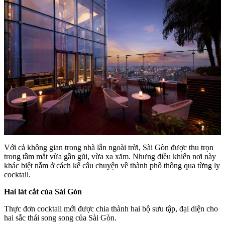
Với cả không gian trong nhà lẫn ngoài trời, Sài Gòn được thu trọn
trong tầm mắt vừa gần gũi, vừa xa xăm. Nhưng điều khiến nơi này
khác biệt nằm ở cách kể câu chuyện về thành phố thông qua từng ly
cocktail.
Hai lát cắt của Sài Gòn
Thực đơn cocktail mới được chia thành hai bộ sưu tập, đại diện cho
hai sắc thái song song của Sài Gòn.