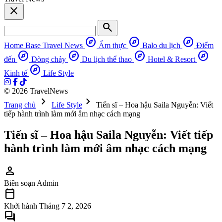
close
search
explore
explore
explore
Home Base
Travel News
Ẩm thực
Balo du lịch
Điểm
explore
explore
explore
explore
đến
Dòng chảy
Du lịch thể thao
Hotel & Resort
explore
Kinh tế
Life Style
© 2026 TravelNews
chevron_right
chevron_right
Trang chủ
Life Style
Tiến sĩ – Hoa hậu Saila Nguyễn: Viết
tiếp hành trình làm mới âm nhạc cách mạng
Tiến sĩ – Hoa hậu Saila Nguyễn: Viết tiếp
hành trình làm mới âm nhạc cách mạng
person
Biên soạn
Admin
calendar_today
Khởi hành
Tháng 7 2, 2026
forum