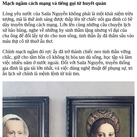
Mạch ngầm cách mạng và tiếng gọi từ huyết quản
Lòng yêu nước của Saila Nguyễn không phải là một khái niệm trừu
tượng, mà là thứ ánh sáng được thắp lên từ chiếc nôi gia đình có bề
dày truyền thống cách mạng. Lớn lên cùng những câu chuyện lịch
sử hào hùng, nghe về những hy sinh thầm lặng nhưng vĩ đại của
cha ông để đổi lấy tự do cho non sông, tinh thần ấy đã thấm sâu vào
máu thịt cô từ thuở ấu thơ.
​Chính mạch ngầm đỏ rực ấy đã trở thành chiếc neo tinh thần vững
chắc, giữ cho tâm hồn cô không bị hòa tan dù sống, học tập và làm
việc nhiều năm ở nước ngoài. Đối với Saila Nguyễn, truyền thống
gia đình là gia tài lớn nhất, và việc dùng nghệ thuật để phụng sự, tri
ân lịch sử chính là mệnh lệnh từ trái tim.