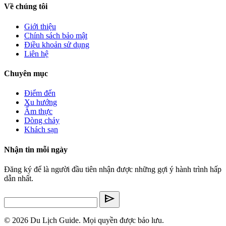
Về chúng tôi
Giới thiệu
Chính sách bảo mật
Điều khoản sử dụng
Liên hệ
Chuyên mục
Điểm đến
Xu hướng
Ẩm thực
Dòng chảy
Khách sạn
Nhận tin mỗi ngày
Đăng ký để là người đầu tiên nhận được những gợi ý hành trình hấp
dẫn nhất.
send
© 2026 Du Lịch Guide. Mọi quyền được bảo lưu.