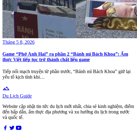
Tháng 5 8, 2026
Game “Phở Anh Hai” ra phần 2 “Bánh mì Bách Khoa”: Ẩm
thực Việt tiếp tục trở thành chất liệu game
Tiếp nối mạch truyện từ phần trước, “Bánh mì Bách Khoa” giữ lại
yếu tố kịch tính khi…
terrain
Du Lịch Guide
Website cập nhật tin tức du lịch mới nhất, chia sẻ kinh nghiệm, điểm
đến hấp dẫn, ẩm thực địa phương và xu hướng du lịch trong nước
và quốc tế.