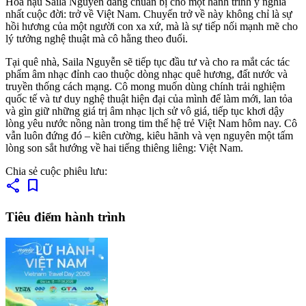
Hoa hậu Saila Nguyễn đang chuẩn bị cho một hành trình ý nghĩa
nhất cuộc đời: trở về Việt Nam. Chuyến trở về này không chỉ là sự
hồi hương của một người con xa xứ, mà là sự tiếp nối mạnh mẽ cho
lý tưởng nghệ thuật mà cô hằng theo đuổi.
​Tại quê nhà, Saila Nguyễn sẽ tiếp tục đầu tư và cho ra mắt các tác
phẩm âm nhạc đỉnh cao thuộc dòng nhạc quê hương, đất nước và
truyền thống cách mạng. Cô mong muốn dùng chính trải nghiệm
quốc tế và tư duy nghệ thuật hiện đại của mình để làm mới, lan tỏa
và gìn giữ những giá trị âm nhạc lịch sử vô giá, tiếp tục khơi dậy
lòng yêu nước nồng nàn trong tim thế hệ trẻ Việt Nam hôm nay. Cô
vẫn luôn đứng đó – kiên cường, kiêu hãnh và vẹn nguyên một tấm
lòng son sắt hướng về hai tiếng thiêng liêng: Việt Nam.
Chia sẻ cuộc phiêu lưu:
share
bookmark
Tiêu điểm hành trình