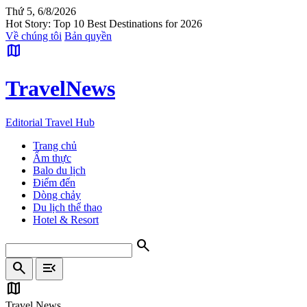
Thứ 5, 6/8/2026
Hot Story: Top 10 Best Destinations for 2026
Về chúng tôi
Bản quyền
map
Travel
News
Editorial Travel Hub
Trang chủ
Ẩm thực
Balo du lịch
Điểm đến
Dòng chảy
Du lịch thể thao
Hotel & Resort
search
search
menu_open
map
Travel News