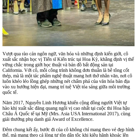
Vượt qua rào cản ngôn ngữ, văn hóa và những định kiến giới, cô
xuất sắc nhận học vị Tiến sĩ Kiến trúc tại Hoa Kỳ, khẳng định vị thế
vững chắc trong giới học thuật và bản đồ bất động sản tại
California. Với cô, mỗi công trình không đơn thuần là bê tông cốt
thép, mà là một tác phẩm nghệ thuật mang hơi thở nhân văn, nơi cô
luôn khéo léo lồng ghép những nét chấm phá của văn hóa bản địa
vào xu hướng hiện đại, mang trí tuệ Việt tỏa sáng giữa môi trường
quốc tế.
​Năm 2017, Nguyễn Linh Hương khiến cộng đồng người Việt tự
hào khi xuất sắc đăng quang ngôi vị cao nhất tại cuộc thi Hoa hậu
Châu Á Quốc tế tại Mỹ (Mrs. Asia USA International 2017), cùng
giải thưởng phụ danh giá Award of Excellence.
​Đêm chung kết ấy, bước đi của cô không chỉ mang theo vẻ đẹp hình
thể, mà mang theo cả lòng tự tôn dân tộc khi kiêu hãnh khoác lên