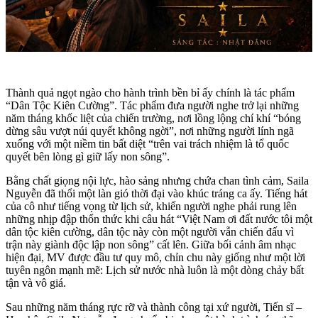
Thành quả ngọt ngào cho hành trình bền bỉ ấy chính là tác phẩm
“Dân Tộc Kiên Cường”. Tác phẩm đưa người nghe trở lại những
năm tháng khốc liệt của chiến trường, nơi lồng lộng chí khí “bóng
dừng sâu vượt núi quyết không ngời”, nơi những người lính ngã
xuống với một niềm tin bất diệt “trên vai trách nhiệm là tổ quốc
quyết bên lòng gì giữ lấy non sông”.
​Bằng chất giọng nội lực, hào sảng nhưng chứa chan tình cảm, Saila
Nguyễn đã thổi một làn gió thời đại vào khúc tráng ca ấy. Tiếng hát
của cô như tiếng vọng từ lịch sử, khiến người nghe phải rung lên
những nhịp đập thổn thức khi câu hát “Việt Nam ơi đất nước tôi một
dân tộc kiên cường, dân tộc này còn một người vẫn chiến đấu vì
trận này giành độc lập non sông” cất lên. Giữa bối cảnh âm nhạc
hiện đại, MV được đầu tư quy mô, chỉn chu này giống như một lời
tuyên ngôn mạnh mẽ: Lịch sử nước nhà luôn là một dòng chảy bất
tận và vô giá.
​Sau những năm tháng rực rỡ và thành công tại xứ người, Tiến sĩ –