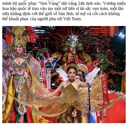
mình bộ quốc phục “Sen Vàng” dát vàng 24k tinh xảo. Vương miện
hoa hậu quốc tế trao vào tay một nữ tiến sĩ tài sắc vẹn toàn, một lần
nữa khẳng định với thế giới về bản lĩnh, trí tuệ và cốt cách không
thể khuất phục của người phụ nữ Việt Nam.