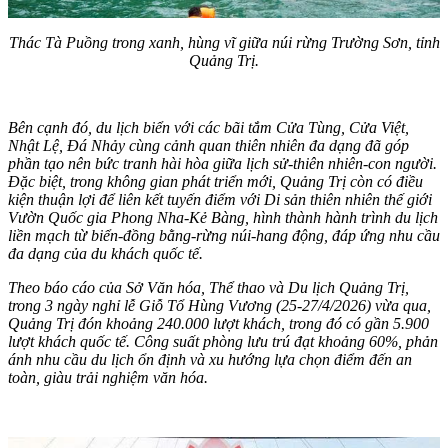
Thác Tà Puồng trong xanh, hùng vĩ giữa núi rừng Trường Sơn, tỉnh
Quảng Trị.
Bên cạnh đó, du lịch biển với các bãi tắm Cửa Tùng, Cửa Việt,
Nhật Lệ, Đá Nhảy cùng cảnh quan thiên nhiên đa dạng đã góp
phần tạo nên bức tranh hài hòa giữa lịch sử-thiên nhiên-con người.
Đặc biệt, trong không gian phát triển mới, Quảng Trị còn có điều
kiện thuận lợi để liên kết tuyến điểm với Di sản thiên nhiên thế giới
Vườn Quốc gia Phong Nha-Kẻ Bàng, hình thành hành trình du lịch
liền mạch từ biển-đồng bằng-rừng núi-hang động, đáp ứng nhu cầu
đa dạng của du khách quốc tế.
Theo báo cáo của Sở Văn hóa, Thể thao và Du lịch Quảng Trị,
trong 3 ngày nghỉ lễ Giỗ Tổ Hùng Vương (25-27/4/2026) vừa qua,
Quảng Trị đón khoảng 240.000 lượt khách, trong đó có gần 5.900
lượt khách quốc tế. Công suất phòng lưu trú đạt khoảng 60%, phản
ánh nhu cầu du lịch ổn định và xu hướng lựa chọn điểm đến an
toàn, giàu trải nghiệm văn hóa.