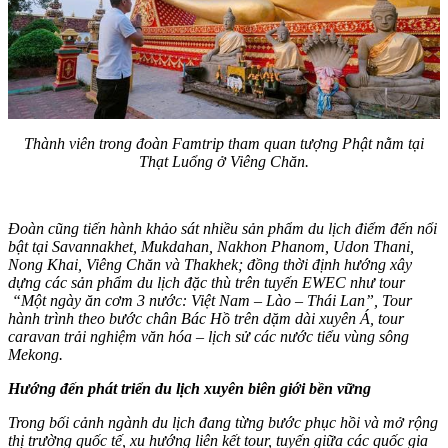
Thành viên trong đoàn Famtrip tham quan tượng Phật nằm tại
Thạt Luổng ở Viêng Chăn.
Đoàn cũng tiến hành khảo sát nhiều sản phẩm du lịch điểm đến nổi
bật tại Savannakhet, Mukdahan, Nakhon Phanom, Udon Thani,
Nong Khai, Viêng Chăn và Thakhek; đồng thời định hướng xây
dựng các sản phẩm du lịch đặc thù trên tuyến EWEC như tour
“Một ngày ăn cơm 3 nước: Việt Nam – Lào – Thái Lan”, Tour
hành trình theo bước chân Bác Hồ trên dặm dài xuyên Á, tour
caravan trải nghiệm văn hóa – lịch sử các nước tiểu vùng sông
Mekong.
Hướng đến phát triển du lịch xuyên biên giới bền vững
Trong bối cảnh ngành du lịch đang từng bước phục hồi và mở rộng
thị trường quốc tế, xu hướng liên kết tour, tuyến giữa các quốc gia