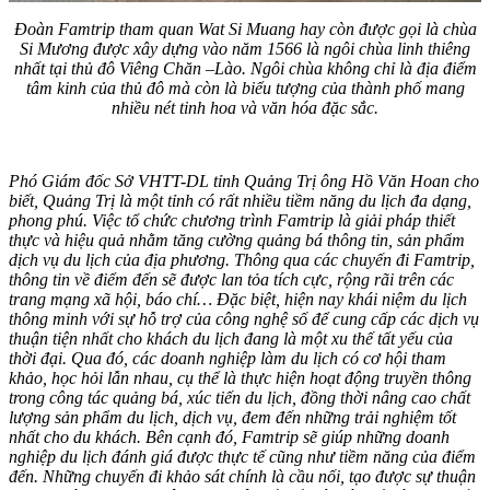
Đoàn Famtrip tham quan Wat Si Muang hay còn được gọi là chùa
Si Mương được xây dựng vào năm 1566 là ngôi chùa linh thiêng
nhất tại thủ đô Viêng Chăn –Lào. Ngôi chùa không chỉ là địa điểm
tâm kinh của thủ đô mà còn là biểu tượng của thành phố mang
nhiều nét tinh hoa và văn hóa đặc sắc.
Phó Giám đốc Sở VHTT-DL tỉnh Quảng Trị ông Hồ Văn Hoan cho
biết, Quảng Trị là một tỉnh có rất nhiều tiềm năng du lịch đa dạng,
phong phú. Việc tổ chức chương trình Famtrip là giải pháp thiết
thực và hiệu quả nhằm tăng cường quảng bá thông tin, sản phẩm
dịch vụ du lịch của địa phương. Thông qua các chuyến đi Famtrip,
thông tin về điểm đến sẽ được lan tỏa tích cực, rộng rãi trên các
trang mạng xã hội, báo chí… Đặc biệt, hiện nay khái niệm du lịch
thông minh với sự hỗ trợ của công nghệ số để cung cấp các dịch vụ
thuận tiện nhất cho khách du lịch đang là một xu thế tất yếu của
thời đại. Qua đó, các doanh nghiệp làm du lịch có cơ hội tham
khảo, học hỏi lẫn nhau, cụ thể là thực hiện hoạt động truyền thông
trong công tác quảng bá, xúc tiến du lịch, đồng thời nâng cao chất
lượng sản phẩm du lịch, dịch vụ, đem đến những trải nghiệm tốt
nhất cho du khách. Bên cạnh đó, Famtrip sẽ giúp những doanh
nghiệp du lịch đánh giá được thực tế cũng như tiềm năng của điểm
đến. Những chuyến đi khảo sát chính là cầu nối, tạo được sự thuận