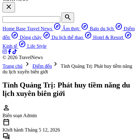
close
search
explore
explore
explore
Home Base
Travel News
Ẩm thực
Balo du lịch
Điểm
explore
explore
explore
explore
đến
Dòng chảy
Du lịch thể thao
Hotel & Resort
explore
Kinh tế
Life Style
© 2026 TravelNews
chevron_right
chevron_right
Trang chủ
Điểm đến
Tỉnh Quảng Trị: Phát huy tiềm năng
du lịch xuyên biên giới
Tỉnh Quảng Trị: Phát huy tiềm năng du
lịch xuyên biên giới
person
Biên soạn
Admin
calendar_today
Khởi hành
Tháng 5 12, 2026
forum