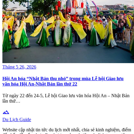
Tháng 5 26, 2026
Hội An hóa “Nhật Bản thu nhỏ” trong mùa Lễ hội Giao lưu
văn hóa Hội An-Nhật Bản lần thứ 22
Từ ngày 22 đến 24-5, Lễ hội Giao lưu văn hóa Hội An – Nhật Bản
lần thứ…
terrain
Du Lịch Guide
Website cập nhật tin tức du lịch mới nhất, chia sẻ kinh nghiệm, điểm