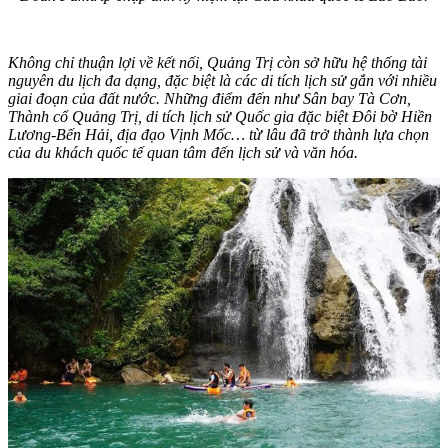
Không chỉ thuận lợi về kết nối, Quảng Trị còn sở hữu hệ thống tài
nguyên du lịch đa dạng, đặc biệt là các di tích lịch sử gắn với nhiều
giai đoạn của đất nước. Những điểm đến như Sân bay Tà Cơn,
Thành cổ Quảng Trị, di tích lịch sử Quốc gia đặc biệt Đôi bờ Hiền
Lương-Bến Hải, địa đạo Vịnh Mốc… từ lâu đã trở thành lựa chọn
của du khách quốc tế quan tâm đến lịch sử và văn hóa.