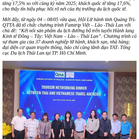
tăng 17,5% so với cùng kỳ năm 2025; khách quốc tế tăng 17,6%,
cho thấy tín hiệu phục hồi rõ nét của thị trường du lịch quốc tế.
Mới đây, từ ngày 04 – 08/05 vừa qua, Hội Lữ hành tỉnh Quảng Trị-
QTTA đã tổ chức chương trình Famtrip Việt – Lào -Thái Lan với
chủ đề: “Kết nối sản phẩm du lịch đường bộ trên tuyến Hành lang
Kinh tế Đông – Tây: Việt Nam – Lào – Thái Lan”. Chương trình có
sự tham gia của 37 doanh nghiệp lữ hành, khách sạn, nhà hàng;
đại diện cơ quan truyền thông, báo chí cùng lãnh đạo TAT- Tổng
cục Du lịch Thái Lan tại TP. Hồ Chí Minh.