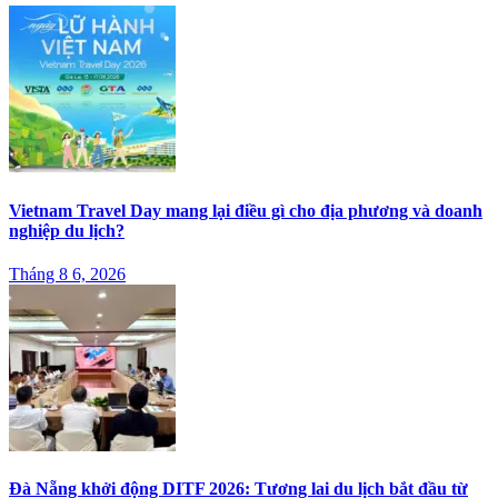
Vietnam Travel Day mang lại điều gì cho địa phương và doanh
nghiệp du lịch?
Tháng 8 6, 2026
Đà Nẵng khởi động DITF 2026: Tương lai du lịch bắt đầu từ