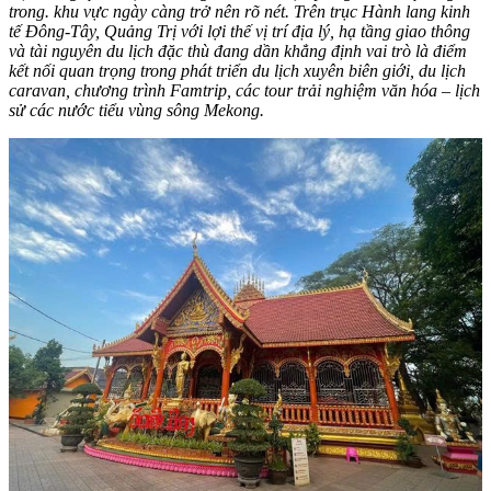
trong. khu vực ngày càng trở nên rõ nét. Trên trục Hành lang kinh
tế Đông-Tây, Quảng Trị với lợi thế vị trí địa lý, hạ tầng giao thông
và tài nguyên du lịch đặc thù đang dần khẳng định vai trò là điểm
kết nối quan trọng trong phát triển du lịch xuyên biên giới, du lịch
caravan, chương trình Famtrip, các tour trải nghiệm văn hóa – lịch
sử các nước tiểu vùng sông Mekong.