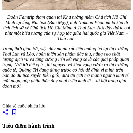
Đoàn Famtrip tham quan tại Khu tưởng niệm Chủ tịch Hồ Chí
Minh tại làng Nachok (Bản Mạy), tỉnh Nakhon Phanom là khu di
tích lịch sử về Chủ tịch Hồ Chí Minh ở Thái Lan. Nơi đây được coi
như một biểu tượng của sự hợp tác giữa hai quốc gia Việt Nam –
Thái Lan
.
Trong thời gian tới, việc đẩy mạnh xúc tiến quảng bá tại thị trường
Thái Lan và Lào, hoàn thiện sản phẩm đặc thù, nâng cao chất
lượng dịch vụ và tăng cường liên kết vùng sẽ là các giải pháp quan
trọng. Với lợi thế vị trí, tài nguyên và khát vọng vươn ra thị trường
quốc tế, Quảng Trị đang đứng trước cơ hội để định vị mình trên
bản đồ du lịch xuyên biên giới, đưa du lịch trở thành ngành kinh tế
mũi nhọn, góp phần thúc đẩy phát triển kinh tế – xã hội trong giai
đoạn mới.
Chia sẻ cuộc phiêu lưu:
share
bookmark
Tiêu điểm hành trình