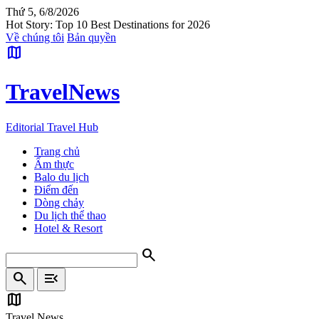
Thứ 5, 6/8/2026
Hot Story: Top 10 Best Destinations for 2026
Về chúng tôi
Bản quyền
map
Travel
News
Editorial Travel Hub
Trang chủ
Ẩm thực
Balo du lịch
Điểm đến
Dòng chảy
Du lịch thể thao
Hotel & Resort
search
search
menu_open
map
Travel News