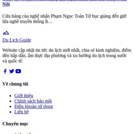
Nội
Cửa hàng của nghệ nhân Phạm Ngọc Toàn Từ bục giảng đến giữ
lửa nghề truyền thống Ít…
terrain
Du Lịch Guide
Website cập nhật tin tức du lịch mới nhất, chia sẻ kinh nghiệm, điểm
đến hấp dẫn, ẩm thực địa phương và xu hướng du lịch trong nước
và quốc tế.
Về chúng tôi
Giới thiệu
Chính sách bảo mật
Điều khoản sử dụng
Liên hệ
Chuyên mục