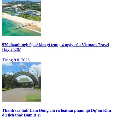
570 doanh nghiệp sẽ làm gì trong 4 ngày của Vietnam Travel
Day 2026?
Tháng 8 8, 2026
Thanh tra tỉnh Lâm Đồng chỉ ra loạt sai phạm tại Dự án Khu
du lịch thác Đam B’ri