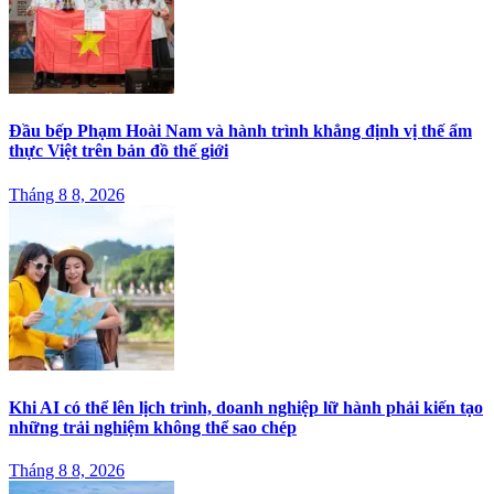
Đầu bếp Phạm Hoài Nam và hành trình khẳng định vị thế ẩm
thực Việt trên bản đồ thế giới
Tháng 8 8, 2026
Khi AI có thể lên lịch trình, doanh nghiệp lữ hành phải kiến tạo
những trải nghiệm không thể sao chép
Tháng 8 8, 2026