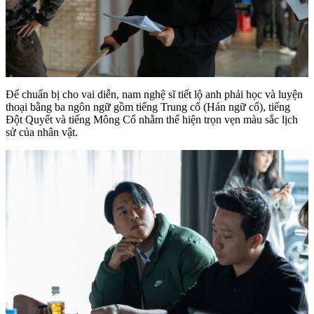
Để chuẩn bị cho vai diễn, nam nghệ sĩ tiết lộ anh phải học và luyện
thoại bằng ba ngôn ngữ gồm tiếng Trung cổ (Hán ngữ cổ), tiếng
Đột Quyết và tiếng Mông Cổ nhằm thể hiện trọn vẹn màu sắc lịch
sử của nhân vật.