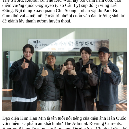
The Sword: Rebirth Of The Red Wolf lấy bối cảnh năm 668, thời
điểm vương quốc Goguryeo (Cao Câu Ly) sụp đổ tại vùng Liêu
Đông. Nội dung xoay quanh Chil Seong – nhân vật do Park Bo
Gum thủ vai – một nô lệ mất trí nhớ bị cuốn vào đấu trường sinh tử
để giành lấy thanh gươm huyền thoại.
Đạo diễn Kim Han Min là tên tuổi nổi tiếng của điện ảnh Hàn Quốc
với nhiều tác phẩm ăn khách như The Admiral: Roaring Currents,
Hansan: Rising Dragon hay Noryang: Deadly Sea. Chính vì vậy, dự