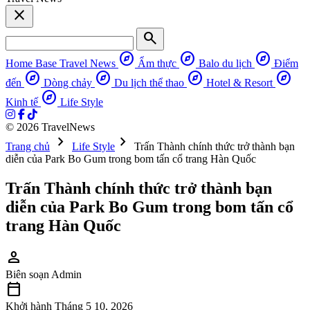
close
search
explore
explore
explore
Home Base
Travel News
Ẩm thực
Balo du lịch
Điểm
explore
explore
explore
explore
đến
Dòng chảy
Du lịch thể thao
Hotel & Resort
explore
Kinh tế
Life Style
© 2026 TravelNews
chevron_right
chevron_right
Trang chủ
Life Style
Trấn Thành chính thức trở thành bạn
diễn của Park Bo Gum trong bom tấn cổ trang Hàn Quốc
Trấn Thành chính thức trở thành bạn
diễn của Park Bo Gum trong bom tấn cổ
trang Hàn Quốc
person
Biên soạn
Admin
calendar_today
Khởi hành
Tháng 5 10, 2026