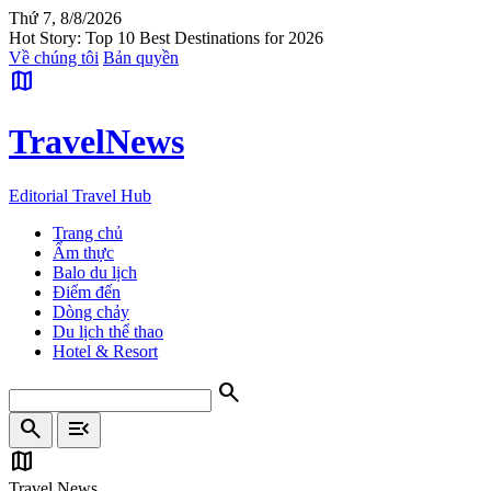
Thứ 7, 8/8/2026
Hot Story: Top 10 Best Destinations for 2026
Về chúng tôi
Bản quyền
map
Travel
News
Editorial Travel Hub
Trang chủ
Ẩm thực
Balo du lịch
Điểm đến
Dòng chảy
Du lịch thể thao
Hotel & Resort
search
search
menu_open
map
Travel News