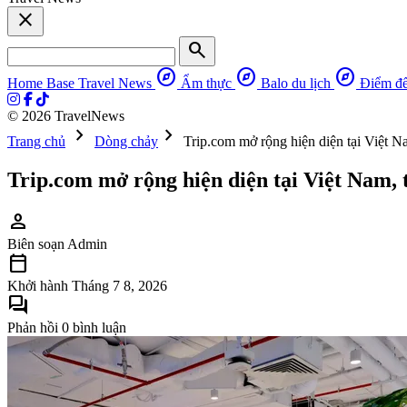
close
search
explore
explore
explore
Home Base
Travel News
Ẩm thực
Balo du lịch
Điểm đ
© 2026 TravelNews
chevron_right
chevron_right
Trang chủ
Dòng chảy
Trip.com mở rộng hiện diện tại Việt Na
Trip.com mở rộng hiện diện tại Việt Nam, t
person
Biên soạn
Admin
calendar_today
Khởi hành
Tháng 7 8, 2026
forum
Phản hồi
0 bình luận