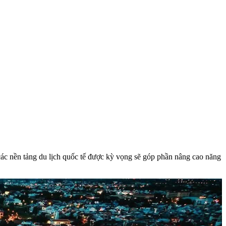
ác nền tảng du lịch quốc tế được kỳ vọng sẽ góp phần nâng cao năng