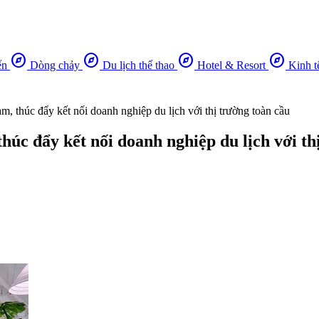
explore
explore
explore
explore
ến
Dòng chảy
Du lịch thể thao
Hotel & Resort
Kinh t
m, thúc đẩy kết nối doanh nghiệp du lịch với thị trường toàn cầu
húc đẩy kết nối doanh nghiệp du lịch với th