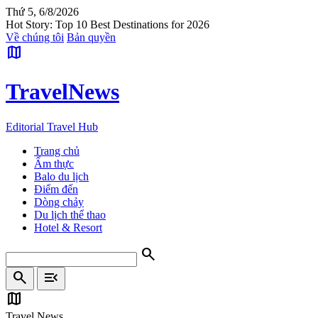
Thứ 5, 6/8/2026
Hot Story: Top 10 Best Destinations for 2026
Về chúng tôi
Bản quyền
map
Travel
News
Editorial Travel Hub
Trang chủ
Ẩm thực
Balo du lịch
Điểm đến
Dòng chảy
Du lịch thể thao
Hotel & Resort
search
search
menu_open
map
Travel News