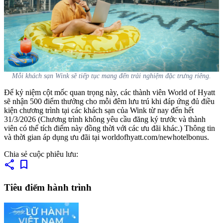
Mỗi khách sạn Wink sẽ tiếp tục mang đến trải nghiệm đặc trưng riêng.
Để kỷ niệm cột mốc quan trọng này, các thành viên World of Hyatt
sẽ nhận 500 điểm thưởng cho mỗi đêm lưu trú khi đáp ứng đủ điều
kiện chương trình tại các khách sạn của Wink từ nay đến hết
31/3/2026 (Chương trình không yêu cầu đăng ký trước và thành
viên có thể tích điểm này đồng thời với các ưu đãi khác.) Thông tin
và thời gian áp dụng ưu đãi tại worldofhyatt.com/newhotelbonus.
Chia sẻ cuộc phiêu lưu:
share
bookmark
Tiêu điểm hành trình