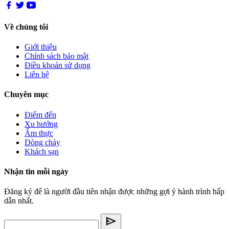
Về chúng tôi
Giới thiệu
Chính sách bảo mật
Điều khoản sử dụng
Liên hệ
Chuyên mục
Điểm đến
Xu hướng
Ẩm thực
Dòng chảy
Khách sạn
Nhận tin mỗi ngày
Đăng ký để là người đầu tiên nhận được những gợi ý hành trình hấp
dẫn nhất.
send