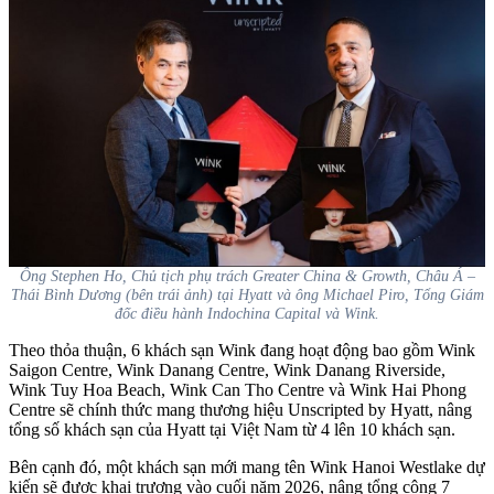
Ông Stephen Ho, Chủ tịch phụ trách Greater China & Growth, Châu Á –
Thái Bình Dương (bên trái ảnh) tại Hyatt và ông Michael Piro, Tổng Giám
đốc điều hành Indochina Capital và Wink.
Theo thỏa thuận, 6 khách sạn Wink đang hoạt động bao gồm Wink
Saigon Centre, Wink Danang Centre, Wink Danang Riverside,
Wink Tuy Hoa Beach, Wink Can Tho Centre và Wink Hai Phong
Centre sẽ chính thức mang thương hiệu Unscripted by Hyatt, nâng
tổng số khách sạn của Hyatt tại Việt Nam từ 4 lên 10 khách sạn.
Bên cạnh đó, một khách sạn mới mang tên Wink Hanoi Westlake dự
kiến sẽ được khai trương vào cuối năm 2026, nâng tổng cộng 7