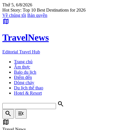
Thứ 5, 6/8/2026
Hot Story: Top 10 Best Destinations for 2026
Về chúng tôi
Bản quyền
map
Travel
News
Editorial Travel Hub
Trang chủ
Ẩm thực
Balo du lịch
Điểm đến
Dòng chảy
Du lịch thể thao
Hotel & Resort
search
search
menu_open
map
Travel News