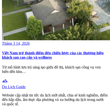
Tháng 3 14, 2026
Việt Nam trở thành điểm đến chiến lược của các thương hiệu
khách sạn cao cấp và wellness
Từ mô hình lưu trú sáng tạo giữa đô thị, khách sạn công vụ ven
biển đến khu…
terrain
Du Lịch Guide
Website cập nhật tin tức du lịch mới nhất, chia sẻ kinh nghiệm, điểm
đến hấp dẫn, ẩm thực địa phương và xu hướng du lịch trong nước
và quốc tế.