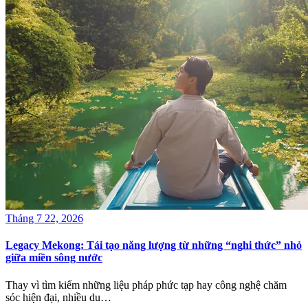
Tháng 7 22, 2026
Legacy Mekong: Tái tạo năng lượng từ những “nghi thức” nhỏ
giữa miền sông nước
Thay vì tìm kiếm những liệu pháp phức tạp hay công nghệ chăm
sóc hiện đại, nhiều du…