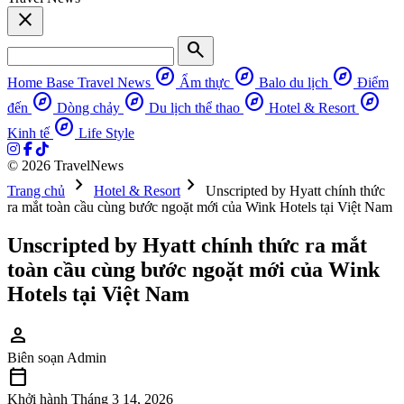
close
search
explore
explore
explore
Home Base
Travel News
Ẩm thực
Balo du lịch
Điểm
explore
explore
explore
explore
đến
Dòng chảy
Du lịch thể thao
Hotel & Resort
explore
Kinh tế
Life Style
© 2026 TravelNews
chevron_right
chevron_right
Trang chủ
Hotel & Resort
Unscripted by Hyatt chính thức
ra mắt toàn cầu cùng bước ngoặt mới của Wink Hotels tại Việt Nam
Unscripted by Hyatt chính thức ra mắt
toàn cầu cùng bước ngoặt mới của Wink
Hotels tại Việt Nam
person
Biên soạn
Admin
calendar_today
Khởi hành
Tháng 3 14, 2026