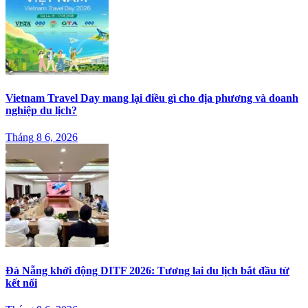
Vietnam Travel Day mang lại điều gì cho địa phương và doanh
nghiệp du lịch?
Tháng 8 6, 2026
Đà Nẵng khởi động DITF 2026: Tương lai du lịch bắt đầu từ
kết nối