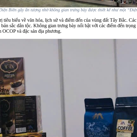
iện Biên gây ấn tượng nhờ không gian trưng bày được thiết kế như một “Điệ
rị tiêu biểu về văn hóa, lịch sử và điểm đến của vùng đất Tây Bắc. Cá
ản sắc dân tộc. Không gian trưng bày nổi bật với các điểm đến trọng 
hẩm OCOP và đặc sản địa phương.