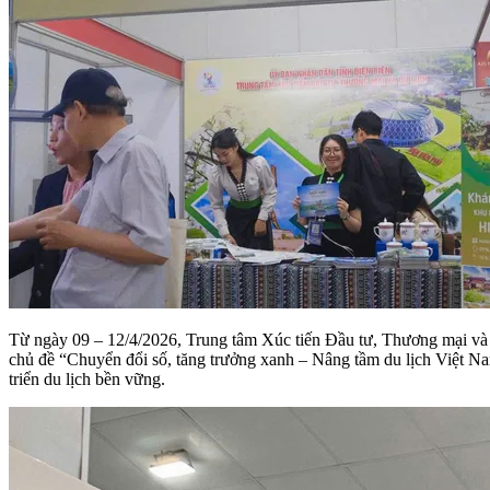
Từ ngày 09 – 12/4/2026, Trung tâm Xúc tiến Đầu tư, Thương mại và
chủ đề “Chuyển đổi số, tăng trưởng xanh – Nâng tầm du lịch Việt Na
triển du lịch bền vững.