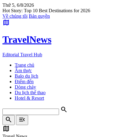
Thứ 5, 6/8/2026
Hot Story: Top 10 Best Destinations for 2026
Về chúng tôi
Bản quyền
map
Travel
News
Editorial Travel Hub
Trang chủ
Ẩm thực
Balo du lịch
Điểm đến
Dòng chảy
Du lịch thể thao
Hotel & Resort
search
search
menu_open
map
Travel News