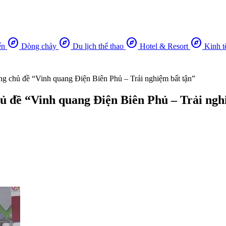
explore
explore
explore
explore
ến
Dòng chảy
Du lịch thể thao
Hotel & Resort
Kinh t
 chủ đề “Vinh quang Điện Biên Phủ – Trải nghiệm bất tận”
 đề “Vinh quang Điện Biên Phủ – Trải ngh