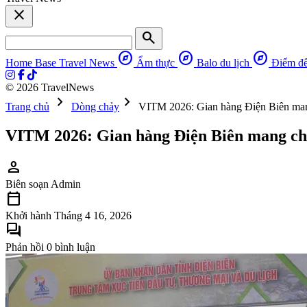
close
search
explore
explore
explore
Home Base
Travel News
Ẩm thực
Balo du lịch
Điểm đ
© 2026 TravelNews
chevron_right
chevron_right
Trang chủ
Dòng chảy
VITM 2026: Gian hàng Điện Biên mang
VITM 2026: Gian hàng Điện Biên mang chủ
person
Biên soạn
Admin
calendar_today
Khởi hành
Tháng 4 16, 2026
forum
Phản hồi
0 bình luận