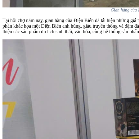
Gian hàng của Đ
Tại hội chợ năm nay, gian hàng của Điện Biên đã tái hiện những giá t
phần khắc họa một Điện Biên anh hùng, giàu truyền thống và đậm đà b
thiệu các sản phẩm du lịch sinh thái, văn hóa, cùng hệ thống sản p