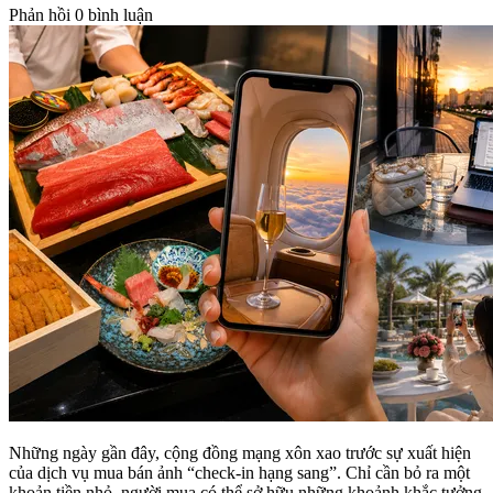
Phản hồi
0 bình luận
Những ngày gần đây, cộng đồng mạng xôn xao trước sự xuất hiện
của dịch vụ mua bán ảnh “check-in hạng sang”. Chỉ cần bỏ ra một
khoản tiền nhỏ, người mua có thể sở hữu những khoảnh khắc tưởng