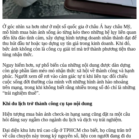
Ở góc nhìn xa hơn như ở một số quốc gia ở châu Á hay châu Mỹ,
mô hình mua bán ảnh sống ảo từng kéo theo những hệ lụy liên quan
đến lừa đảo tình cảm, xây dựng hình tượng doanh nhân thành đạt để
thu hút đầu tư hoặc tạo dựng uy tín giả trong kinh doanh. Khi đó,
bức ảnh không còn là công cụ giải trí mà trở thành phương tiện thao
túng nhận thức.
Nguy hiểm hơn, sự phổ biến của những nội dung được dàn dựng
còn góp phần làm méo mó nhận thức xã hội về thành công và hạnh
phúc. Người xem dễ rơi vào cảm giác tự ti khi liên tục đối chiếu
cuộc sống đời thường của mình với những hình ảnh hào nhoáng
trên mạng, trong khi không biết rằng nhiều trong số đó chỉ là những
“trải nghiệm thuê”.
Khi du lịch trở thành công cụ tạo nội dung
Hiện tượng mua bán ảnh check-in hạng sang cũng đặt ra một câu
hỏi đáng suy ngẫm cho ngành du lịch và dịch vụ trải nghiệm.
Đại diện khu lưu trú cao cấp ở TPHCM cho biết, họ cũng trăn trở
về câu chuyện này trong kỷ nguyên số, liệu con người đang đi du