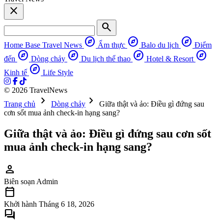
close
search
explore
explore
explore
Home Base
Travel News
Ẩm thực
Balo du lịch
Điểm
explore
explore
explore
explore
đến
Dòng chảy
Du lịch thể thao
Hotel & Resort
explore
Kinh tế
Life Style
© 2026 TravelNews
chevron_right
chevron_right
Trang chủ
Dòng chảy
Giữa thật và ảo: Điều gì đứng sau
cơn sốt mua ảnh check-in hạng sang?
Giữa thật và ảo: Điều gì đứng sau cơn sốt
mua ảnh check-in hạng sang?
person
Biên soạn
Admin
calendar_today
Khởi hành
Tháng 6 18, 2026
forum