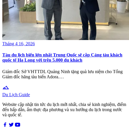
Tháng 4 16, 2026
Tàu du lịch biển lớn nhất Trung Quốc sẽ cập Cảng tàu khách
quốc tế Hạ Long với trên 5.000 du khách
Giám đốc Sở VHTTDL Quảng Ninh tặng quà lưu niệm cho Tổng
Giám đốc hãng tàu biển Adora.…
terrain
Du Lịch Guide
Website cập nhật tin tức du lịch mới nhất, chia sẻ kinh nghiệm, điểm
đến hấp dẫn, ẩm thực địa phương và xu hướng du lịch trong nước
và quốc tế.