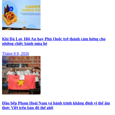
Khi Đà Lạt, Hội An hay Phú Quốc trở thành cảm hứng cho
những chiếc bánh mùa hè
Tháng 8 8, 2026
Đầu bếp Phạm Hoài Nam và hành trình khẳng định vị thế ẩm
thực Việt trên bản đồ thế giới