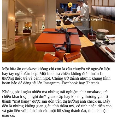
Một bữa ăn omakase không chỉ còn là câu chuyện về nguyên liệu
hay tay nghề đầu bếp. Một buổi trà chiều không đơn thuần là
thưởng thức trà và bánh ngọt. Chúng trở thành những khung hình
hoàn hảo để đăng tải lên Instagram, Facebook hay Threads.
Không phải ngẫu nhiên mà những trải nghiệm như omakase, trà
chiều khách sạn, nghỉ dưỡng cao cấp hay khoang thương gia trở
thành “mặt hàng” được săn đón trên thị trường ảnh check-in. Đây
đều là những không gian giàu tính thẩm mỹ, có tính nhận diện cao
và gắn liền với hình ảnh của một lối sống thành đạt, tinh tế hoặc
giàu có.