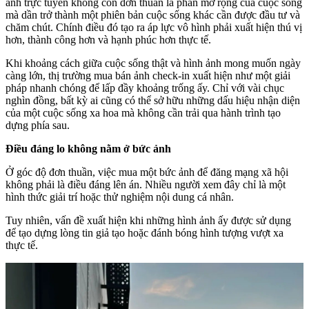
ảnh trực tuyến không còn đơn thuần là phần mở rộng của cuộc sống
mà dần trở thành một phiên bản cuộc sống khác cần được đầu tư và
chăm chút. Chính điều đó tạo ra áp lực vô hình phải xuất hiện thú vị
hơn, thành công hơn và hạnh phúc hơn thực tế.
Khi khoảng cách giữa cuộc sống thật và hình ảnh mong muốn ngày
càng lớn, thị trường mua bán ảnh check-in xuất hiện như một giải
pháp nhanh chóng để lấp đầy khoảng trống ấy. Chỉ với vài chục
nghìn đồng, bất kỳ ai cũng có thể sở hữu những dấu hiệu nhận diện
của một cuộc sống xa hoa mà không cần trải qua hành trình tạo
dựng phía sau.
Điều đáng lo không nằm ở bức ảnh
Ở góc độ đơn thuần, việc mua một bức ảnh để đăng mạng xã hội
không phải là điều đáng lên án. Nhiều người xem đây chỉ là một
hình thức giải trí hoặc thử nghiệm nội dung cá nhân.
Tuy nhiên, vấn đề xuất hiện khi những hình ảnh ấy được sử dụng
để tạo dựng lòng tin giả tạo hoặc đánh bóng hình tượng vượt xa
thực tế.