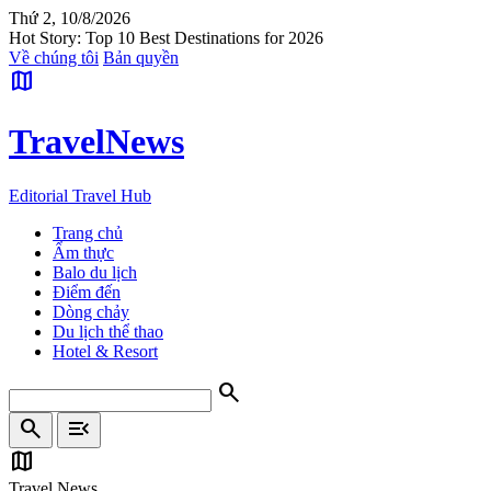
Thứ 2, 10/8/2026
Hot Story: Top 10 Best Destinations for 2026
Về chúng tôi
Bản quyền
map
Travel
News
Editorial Travel Hub
Trang chủ
Ẩm thực
Balo du lịch
Điểm đến
Dòng chảy
Du lịch thể thao
Hotel & Resort
search
search
menu_open
map
Travel News