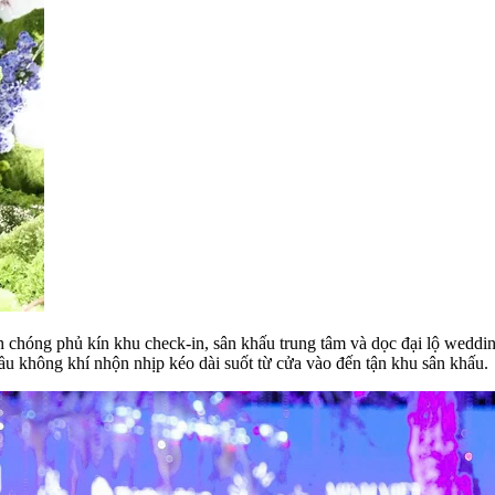
 chóng phủ kín khu check-in, sân khấu trung tâm và dọc đại lộ weddi
 bầu không khí nhộn nhịp kéo dài suốt từ cửa vào đến tận khu sân khấu.