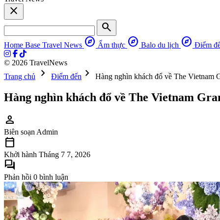
close
search
explore
explore
explore
Home Base
Travel News
Ẩm thực
Balo du lịch
Điểm đ
© 2026 TravelNews
chevron_right
chevron_right
Trang chủ
Điểm đến
Hàng nghìn khách đổ về The Vietnam
Hàng nghìn khách đổ về The Vietnam Gr
person
Biên soạn
Admin
calendar_today
Khởi hành
Tháng 7 7, 2026
forum
Phản hồi
0 bình luận