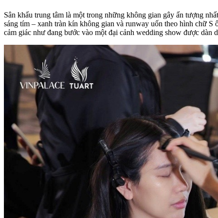
Sân khấu trung tâm là một trong những không gian gây ấn tượng nhấ
sáng tím – xanh tràn kín không gian và runway uốn theo hình chữ S 
cảm giác như đang bước vào một đại cảnh wedding show được dàn dự