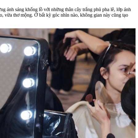
 ánh sáng khổng lồ với những thân cây trắng phủ pha lê, lớp ánh
o, vừa thơ mộng. Ở bất kỳ góc nhìn nào, không gian này cũng tạo