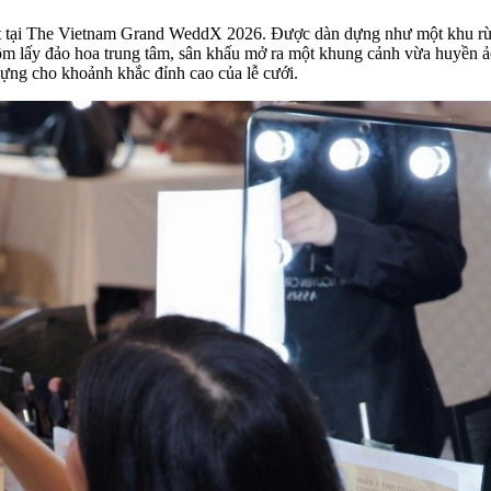
t tại The Vietnam Grand WeddX 2026. Được dàn dựng như một khu rừng
ôm lấy đảo hoa trung tâm, sân khấu mở ra một khung cảnh vừa huyền ả
ng cho khoảnh khắc đỉnh cao của lễ cưới.