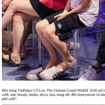
Bên trong VinPalace Cổ Loa, The Vietnam Grand WeddX 2026 mở ra 
cưới, suit, beauty, studio, décor, hoa, trang sức đến honeymoon và 
phố cưới”.