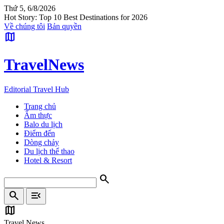
Thứ 5, 6/8/2026
Hot Story: Top 10 Best Destinations for 2026
Về chúng tôi
Bản quyền
map
Travel
News
Editorial Travel Hub
Trang chủ
Ẩm thực
Balo du lịch
Điểm đến
Dòng chảy
Du lịch thể thao
Hotel & Resort
search
search
menu_open
map
Travel News