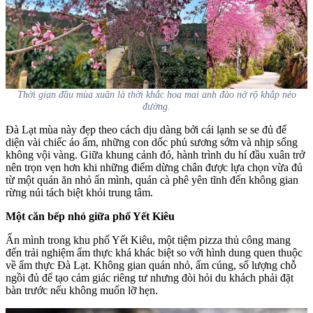
Thời gian đầu mùa xuân là thời khắc hoa mai anh đào nở rộ khắp nẻo
đường.
Đà Lạt mùa này đẹp theo cách dịu dàng bởi cái lạnh se se đủ để
diện vài chiếc áo ấm, những con dốc phủ sương sớm và nhịp sống
không vội vàng. Giữa khung cảnh đó, hành trình du hí đầu xuân trở
nên trọn vẹn hơn khi những điểm dừng chân được lựa chọn vừa đủ
từ một quán ăn nhỏ ẩn mình, quán cà phê yên tĩnh đến không gian
rừng núi tách biệt khỏi trung tâm.
Một căn bếp nhỏ giữa phố Yết Kiêu
Ẩn mình trong khu phố Yết Kiêu, một tiệm pizza thủ công mang
đến trải nghiệm ẩm thực khá khác biệt so với hình dung quen thuộc
về ẩm thực Đà Lạt. Không gian quán nhỏ, ấm cúng, số lượng chỗ
ngồi đủ để tạo cảm giác riêng tư nhưng đòi hỏi du khách phải đặt
bàn trước nếu không muốn lỡ hẹn.