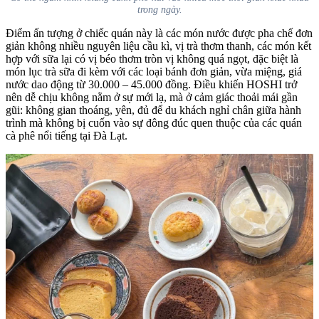
trong ngày.
Điểm ấn tượng ở chiếc quán này là các món nước được pha chế đơn
giản không nhiều nguyên liệu cầu kì, vị trà thơm thanh, các món kết
hợp với sữa lại có vị béo thơm tròn vị không quá ngọt, đặc biệt là
món lục trà sữa đi kèm với các loại bánh đơn giản, vừa miệng, giá
nước dao động từ 30.000 – 45.000 đồng. Điều khiến HOSHI trở
nên dễ chịu không nằm ở sự mới lạ, mà ở cảm giác thoải mái gần
gũi: không gian thoáng, yên, đủ để du khách nghỉ chân giữa hành
trình mà không bị cuốn vào sự đông đúc quen thuộc của các quán
cà phê nổi tiếng tại Đà Lạt.