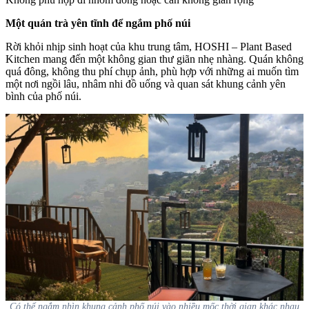
Một quán trà yên tĩnh để ngắm phố núi
Rời khỏi nhịp sinh hoạt của khu trung tâm, HOSHI – Plant Based
Kitchen mang đến một không gian thư giãn nhẹ nhàng. Quán không
quá đông, không thu phí chụp ảnh, phù hợp với những ai muốn tìm
một nơi ngồi lâu, nhâm nhi đồ uống và quan sát khung cảnh yên
bình của phố núi.
Có thể ngắm nhìn khung cảnh phố núi vào nhiều mốc thời gian khác nhau