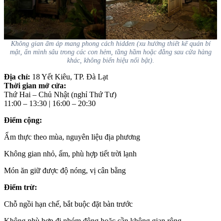
Không gian ấm áp mang phong cách hidden (xu hướng thiết kế quán bí
mật, ẩn mình sâu trong các con hẻm, tầng hầm hoặc đằng sau cửa hàng
khác, không biển hiệu nổi bật).
Địa chỉ:
18 Yết Kiêu, TP. Đà Lạt
Thời gian mở cửa:
Thứ Hai – Chủ Nhật (nghỉ Thứ Tư)
11:00 – 13:30 | 16:00 – 20:30
Điểm cộng:
Ẩm thực theo mùa, nguyên liệu địa phương
Không gian nhỏ, ấm, phù hợp tiết trời lạnh
Món ăn giữ được độ nóng, vị cân bằng
Điểm trừ:
Chỗ ngồi hạn chế, bắt buộc đặt bàn trước
Không phù hợp đi nhóm đông hoặc cần không gian rộng