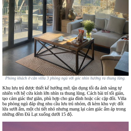
Phòng khách ở căn villa 3 phòng ngủ với góc nhìn hướng ra thung lũng.
Khu lưu trú được thiết kế hướng mở, tận dụng tối đa ánh sáng tự
nhiên với hệ cửa kính lớn nhìn ra thung lũng. Cách bài trí tối giản,
tạo cảm giác thư giãn, phù hợp cho gia đình hoặc các cặp đôi. Villa
ba phòng ngủ đáp ứng nhu cầu lưu trú nhóm, đi kèm khu vực đốt
lửa sưởi ấm, một chi tiết nhỏ nhưng mang lại cảm giác ấm áp trong
những đêm Đà Lạt xuống dưới 15 độ.