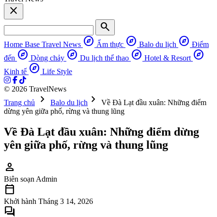
close
search
explore
explore
explore
Home Base
Travel News
Ẩm thực
Balo du lịch
Điểm
explore
explore
explore
explore
đến
Dòng chảy
Du lịch thể thao
Hotel & Resort
explore
Kinh tế
Life Style
© 2026 TravelNews
chevron_right
chevron_right
Trang chủ
Balo du lịch
Về Đà Lạt đầu xuân: Những điểm
dừng yên giữa phố, rừng và thung lũng
Về Đà Lạt đầu xuân: Những điểm dừng
yên giữa phố, rừng và thung lũng
person
Biên soạn
Admin
calendar_today
Khởi hành
Tháng 3 14, 2026
forum