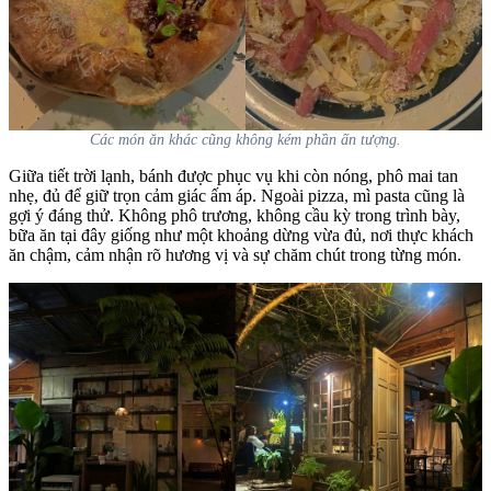
Các món ăn khác cũng không kém phần ấn tượng.
Giữa tiết trời lạnh, bánh được phục vụ khi còn nóng, phô mai tan
nhẹ, đủ để giữ trọn cảm giác ấm áp. Ngoài pizza, mì pasta cũng là
gợi ý đáng thử. Không phô trương, không cầu kỳ trong trình bày,
bữa ăn tại đây giống như một khoảng dừng vừa đủ, nơi thực khách
ăn chậm, cảm nhận rõ hương vị và sự chăm chút trong từng món.