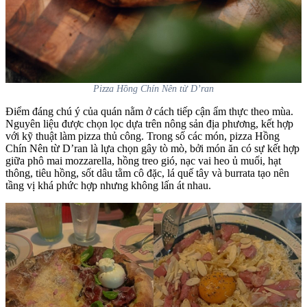
Pizza Hồng Chín Nên từ D’ran
Điểm đáng chú ý của quán nằm ở cách tiếp cận ẩm thực theo mùa.
Nguyên liệu được chọn lọc dựa trên nông sản địa phương, kết hợp
với kỹ thuật làm pizza thủ công. Trong số các món, pizza Hồng
Chín Nên từ D’ran là lựa chọn gây tò mò, bởi món ăn có sự kết hợp
giữa phô mai mozzarella, hồng treo gió, nạc vai heo ủ muối, hạt
thông, tiêu hồng, sốt dâu tằm cô đặc, lá quế tây và burrata tạo nên
tầng vị khá phức hợp nhưng không lấn át nhau.